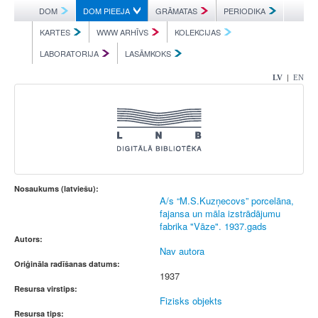
DOM
DOM PIEEJA
GRĀMATAS
PERIODIKA
KARTES
WWW ARHĪVS
KOLEKCIJAS
LABORATORIJA
LASĀMKOKS
|
LV
EN
Nosaukums (latviešu):
A/s “M.S.Kuzņecovs” porcelāna,
fajansa un māla izstrādājumu
fabrika "Vāze". 1937.gads
Autors:
Nav autora
Oriģināla radīšanas datums:
1937
Resursa virstips:
Fizisks objekts
Resursa tips: