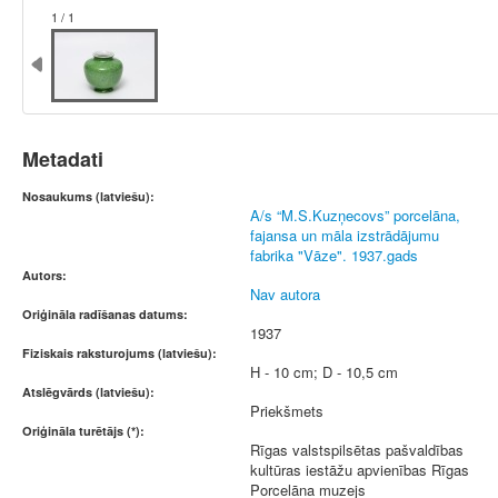
1 / 1
Metadati
Nosaukums (latviešu):
A/s “M.S.Kuzņecovs” porcelāna,
fajansa un māla izstrādājumu
fabrika "Vāze". 1937.gads
Autors:
Nav autora
Oriģināla radīšanas datums:
1937
Fiziskais raksturojums (latviešu):
H - 10 cm; D - 10,5 cm
Atslēgvārds (latviešu):
Priekšmets
Oriģināla turētājs (*):
Rīgas valstspilsētas pašvaldības
kultūras iestāžu apvienības Rīgas
Porcelāna muzejs