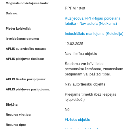
Oriģināla novietojuma kods:
RPPM 1040
Daļa no:
Kuzņecovs/RPF/Rīgas porcelāna
fabrika - Nav autora (Notikums)
Pieder kolekcijai:
Industriālais mantojums (Kolekcija)
Izveidošanas datums:
12.02.2025
APLIS autortiesību statuss:
Nav tiesību objekts
APLIS piekļuves tiesības:
Šo darbu var brīvi lietot
personiskai lietošanai, zinātniskam
pētījumam vai pašizglītībai.
APLIS tiesību paziņojums:
Nav autortiesību objekts
APLIS piekļuves paziņojums:
Pieejams tīmeklī (bez iespējas
lejupielādēt)
Bloķēts:
Nē
Resursa virstips:
Fizisks objekts
Resursa tips: