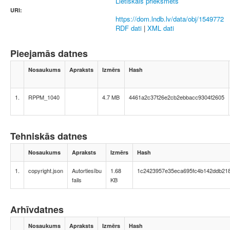
Lietiskais priekšmets
URI:
https://dom.lndb.lv/data/obj/1549772
RDF dati
|
XML dati
Pieejamās datnes
Nosaukums
Apraksts
Izmērs
Hash
1.
RPPM_1040
4.7 MB
4461a2c37f26e2cb2ebbacc9304f2605
Tehniskās datnes
Nosaukums
Apraksts
Izmērs
Hash
1.
copyright.json
Autortiesību
1.68
1c2423957e35eca695fc4b142ddb21
fails
KB
Arhīvdatnes
Nosaukums
Apraksts
Izmērs
Hash