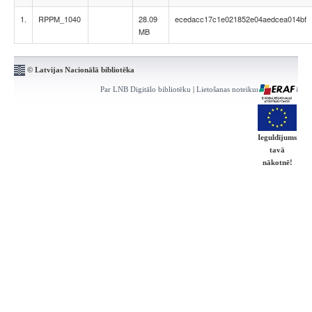
1.
RPPM_1040
28.09
ecedacc17c1e021852e04aedcea014bf
MB
© Latvijas Nacionālā bibliotēka
Par LNB Digitālo bibliotēku
|
Lietošanas noteikumi
|
Kontakti
Ieguldījums
tavā
nākotnē!