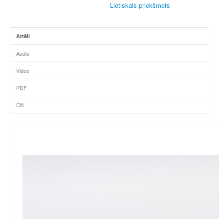
Lietiskais priekšmets
Attēli
Audio
Video
PDF
Citi