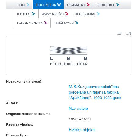
DOM
DOM PIEEJA
GRĀMATAS
PERIODIKA
KARTES
WWW ARHĪVS
KOLEKCIJAS
LABORATORIJA
LASĀMKOKS
|
LV
EN
Nosaukums (latviešu):
M.S.Kuzņecova sabiedrības
porcelāna un fajansa fabrika
"Apakštase". 1920-1933.gads
Autors:
Nav autora
Oriģināla radīšanas datums:
1920 – 1933
Resursa virstips:
Fizisks objekts
Resursa tips: