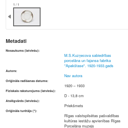
1 / 1
Metadati
Nosaukums (latviešu):
M.S.Kuzņecova sabiedrības
porcelāna un fajansa fabrika
"Apakštase". 1920-1933.gads
Autors:
Nav autora
Oriģināla radīšanas datums:
1920 – 1933
Fiziskais raksturojums (latviešu):
D - 13,8 cm
Atslēgvārds (latviešu):
Priekšmets
Oriģināla turētājs (*):
Rīgas valstspilsētas pašvaldības
kultūras iestāžu apvienības Rīgas
Porcelāna muzejs