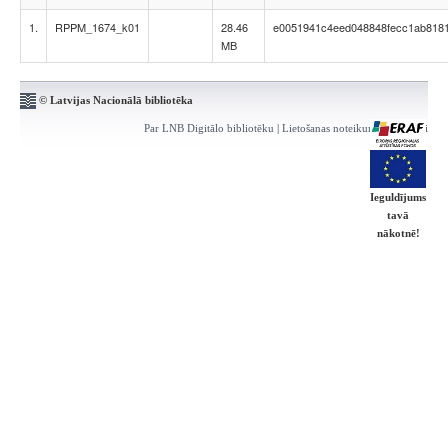
1.
RPPM_1674_k01
28.46
e0051941c4eed048848fecc1ab818
MB
© Latvijas Nacionālā bibliotēka
Par LNB Digitālo bibliotēku
|
Lietošanas noteikumi
|
Kontakti
Ieguldījums
tavā
nākotnē!