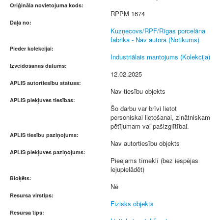
Oriģināla novietojuma kods:
RPPM 1674
Daļa no:
Kuzņecovs/RPF/Rīgas porcelāna
fabrika - Nav autora (Notikums)
Pieder kolekcijai:
Industriālais mantojums (Kolekcija)
Izveidošanas datums:
12.02.2025
APLIS autortiesību statuss:
Nav tiesību objekts
APLIS piekļuves tiesības:
Šo darbu var brīvi lietot
personiskai lietošanai, zinātniskam
pētījumam vai pašizglītībai.
APLIS tiesību paziņojums:
Nav autortiesību objekts
APLIS piekļuves paziņojums:
Pieejams tīmeklī (bez iespējas
lejupielādēt)
Bloķēts:
Nē
Resursa virstips:
Fizisks objekts
Resursa tips: