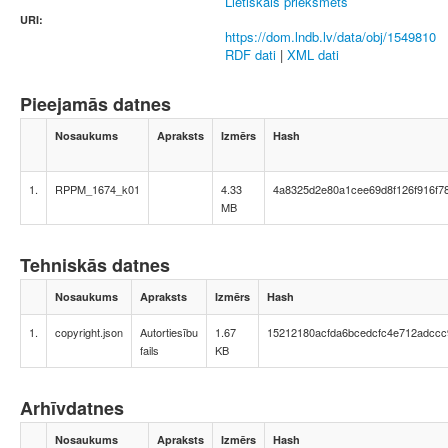
Lietiskais priekšmets
URI:
https://dom.lndb.lv/data/obj/1549810
RDF dati
|
XML dati
Pieejamās datnes
Nosaukums
Apraksts
Izmērs
Hash
1.
RPPM_1674_k01
4.33
4a8325d2e80a1cee69d8f126f916f78
MB
Tehniskās datnes
Nosaukums
Apraksts
Izmērs
Hash
1.
copyright.json
Autortiesību
1.67
15212180acfda6bcedcfc4e712adccc
fails
KB
Arhīvdatnes
Nosaukums
Apraksts
Izmērs
Hash