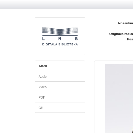
Nosaukum
Oriģināla radī
Res
Attēli
Audio
Video
PDF
Citi