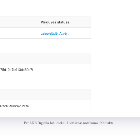
Piekļuves statuss
d
Lejupielādēt
Atvērt
a75d12c7c913dc30e7f
7bf46a0c2429d0f6
Par LNB Digitālo bibliotēku
|
Lietošanas noteikumi
|
Kontakti