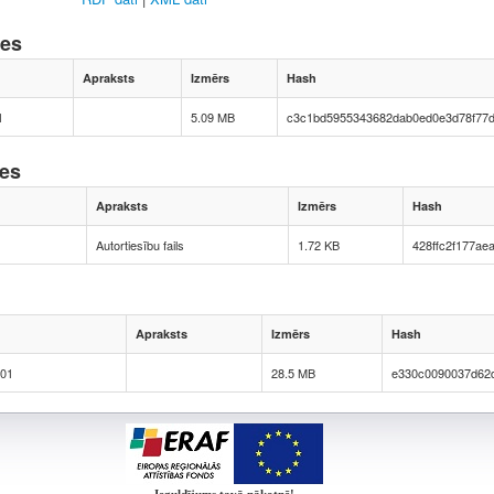
nes
Apraksts
Izmērs
Hash
1
5.09 MB
c3c1bd5955343682dab0ed0e3d78f77
nes
Apraksts
Izmērs
Hash
Autortiesību fails
1.72 KB
428ffc2f177ae
Apraksts
Izmērs
Hash
01
28.5 MB
e330c0090037d62d