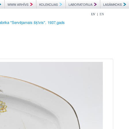
WWW ARHĪVS
KOLEKCIJAS
LABORATORIJA
LASĀMKOKS
|
LV
EN
abrika "Servējamais šķīvis". 1937.gads