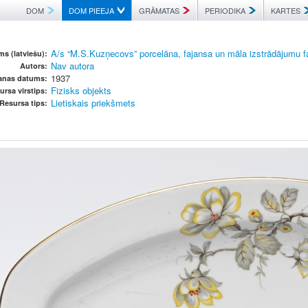
DOM
DOM PIEEJA
GRĀMATAS
PERIODIKA
KARTES
A/s “M.S.Kuzņecovs” porcelāna, fajansa un māla izstrādājumu f
s (latviešu):
Nav autora
Autors:
1937
šanas datums:
Fizisks objekts
ursa virstips:
Lietiskais priekšmets
Resursa tips: