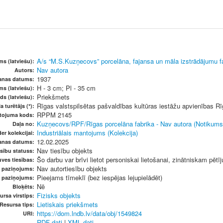
A/s “M.S.Kuzņecovs” porcelāna, fajansa un māla izstrādājumu f
s (latviešu):
Nav autora
Autors:
1937
šanas datums:
H - 3 cm; Pl - 35 cm
ms (latviešu):
Priekšmets
ds (latviešu):
Rīgas valstspilsētas pašvaldības kultūras iestāžu apvienības 
a turētājs (*):
RPPM 2145
etojuma kods:
Kuzņecovs/RPF/Rīgas porcelāna fabrika - Nav autora (Notikums
Daļa no:
Industriālais mantojums (Kolekcija)
er kolekcijai:
12.02.2025
anas datums:
Nav tiesību objekts
sību statuss:
Šo darbu var brīvi lietot personiskai lietošanai, zinātniskam pētī
ves tiesības:
Nav autortiesību objekts
u paziņojums:
Pieejams tīmeklī (bez iespējas lejupielādēt)
s paziņojums:
Nē
Bloķēts:
Fizisks objekts
ursa virstips:
Lietiskais priekšmets
Resursa tips:
https://dom.lndb.lv/data/obj/1549824
URI:
RDF dati
|
XML dati