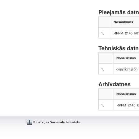
Pieejamās dat
Nosaukums
1.
RPPM_2145_k0
Tehniskās dat
Nosaukums
1.
copyright.json
Arhīvdatnes
Nosaukums
1.
RPPM_2145_k
© Latvijas Nacionālā bibliotēka