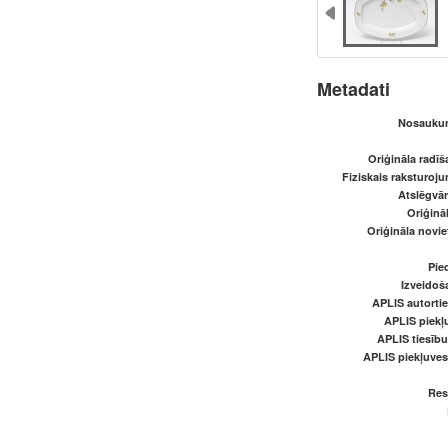
Metadati
Nosaukum
Oriģināla radī
Fiziskais raksturoju
Atslēgvār
Oriģināl
Oriģināla novi
Pied
Izveidoš
APLIS autortie
APLIS piekļu
APLIS tiesīb
APLIS piekļuve
Res