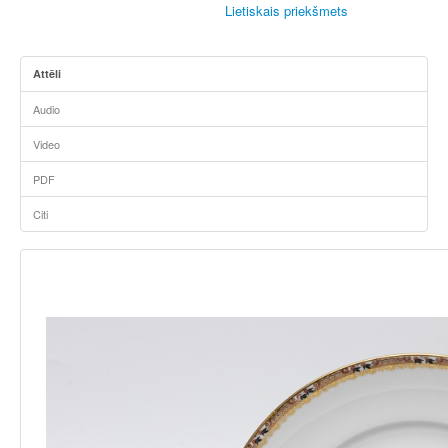
Lietiskais priekšmets
Attēli
Audio
Video
PDF
Citi