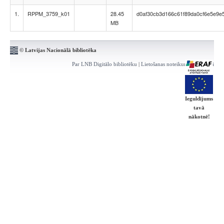
1.
RPPM_3759_k01
28.45
d0af30cb3d166c61f89da0cf6e5e9e
MB
© Latvijas Nacionālā bibliotēka
Par LNB Digitālo bibliotēku
|
Lietošanas noteikumi
|
Kontakti
Ieguldījums
tavā
nākotnē!