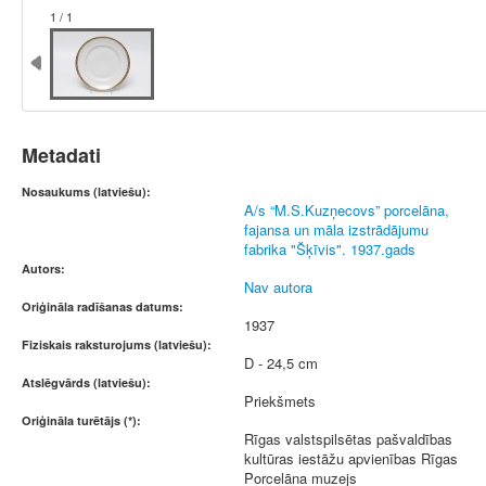
1 / 1
Metadati
Nosaukums (latviešu):
A/s “M.S.Kuzņecovs” porcelāna,
fajansa un māla izstrādājumu
fabrika "Šķīvis". 1937.gads
Autors:
Nav autora
Oriģināla radīšanas datums:
1937
Fiziskais raksturojums (latviešu):
D - 24,5 cm
Atslēgvārds (latviešu):
Priekšmets
Oriģināla turētājs (*):
Rīgas valstspilsētas pašvaldības
kultūras iestāžu apvienības Rīgas
Porcelāna muzejs