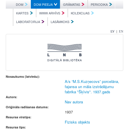
DOM
DOM PIEEJA
GRĀMATAS
PERIODIKA
KARTES
WWW ARHĪVS
KOLEKCIJAS
LABORATORIJA
LASĀMKOKS
|
LV
EN
Nosaukums (latviešu):
A/s “M.S.Kuzņecovs” porcelāna,
fajansa un māla izstrādājumu
fabrika "Šķīvis". 1937.gads
Autors:
Nav autora
Oriģināla radīšanas datums:
1937
Resursa virstips:
Fizisks objekts
Resursa tips: