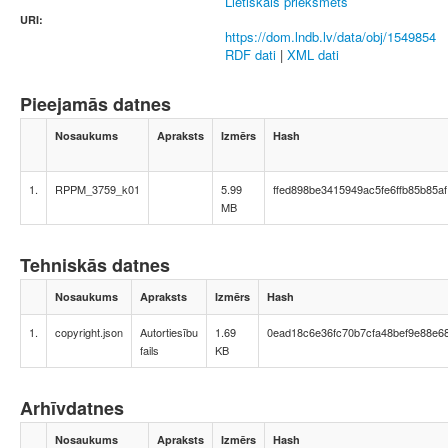
Lietiskais priekšmets
URI:
https://dom.lndb.lv/data/obj/1549854
RDF dati
|
XML dati
Pieejamās datnes
Nosaukums
Apraksts
Izmērs
Hash
1.
RPPM_3759_k01
5.99
ffed898be3415949ac5fe6ffb85b85af
MB
Tehniskās datnes
Nosaukums
Apraksts
Izmērs
Hash
1.
copyright.json
Autortiesību
1.69
0ead18c6e36fc70b7cfa48bef9e88e6
fails
KB
Arhīvdatnes
Nosaukums
Apraksts
Izmērs
Hash