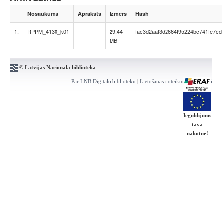
Nosaukums
Apraksts
Izmērs
Hash
1.
RPPM_4130_k01
29.44
fac3d2aaf3d2664f95224bc741fe7cd
MB
© Latvijas Nacionālā bibliotēka
Par LNB Digitālo bibliotēku
|
Lietošanas noteikumi
|
Kontakti
Ieguldījums
tavā
nākotnē!