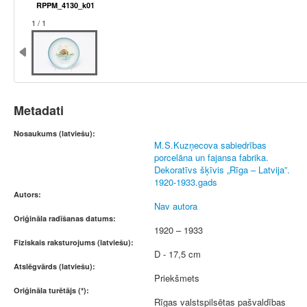
RPPM_4130_k01
1 / 1
Metadati
Nosaukums (latviešu):
M.S.Kuzņecova sabiedrības
porcelāna un fajansa fabrika.
Dekoratīvs šķīvis „Rīga – Latvija”.
1920-1933.gads
Autors:
Nav autora
Oriģināla radīšanas datums:
1920 – 1933
Fiziskais raksturojums (latviešu):
D - 17,5 cm
Atslēgvārds (latviešu):
Priekšmets
Oriģināla turētājs (*):
Rīgas valstspilsētas pašvaldības