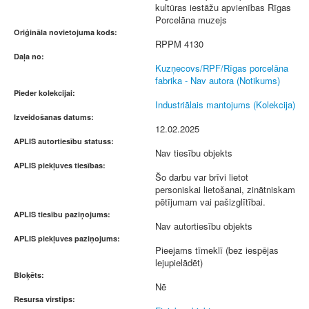
kultūras iestāžu apvienības Rīgas
Porcelāna muzejs
Oriģināla novietojuma kods:
RPPM 4130
Daļa no:
Kuzņecovs/RPF/Rīgas porcelāna
fabrika - Nav autora (Notikums)
Pieder kolekcijai:
Industriālais mantojums (Kolekcija)
Izveidošanas datums:
12.02.2025
APLIS autortiesību statuss:
Nav tiesību objekts
APLIS piekļuves tiesības:
Šo darbu var brīvi lietot
personiskai lietošanai, zinātniskam
pētījumam vai pašizglītībai.
APLIS tiesību paziņojums:
Nav autortiesību objekts
APLIS piekļuves paziņojums:
Pieejams tīmeklī (bez iespējas
lejupielādēt)
Bloķēts:
Nē
Resursa virstips: