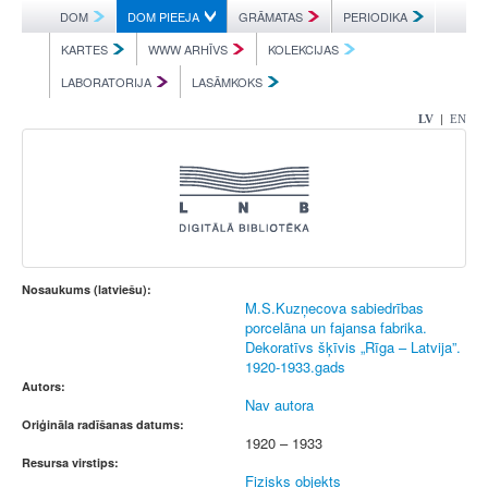
DOM
DOM PIEEJA
GRĀMATAS
PERIODIKA
KARTES
WWW ARHĪVS
KOLEKCIJAS
LABORATORIJA
LASĀMKOKS
|
LV
EN
Nosaukums (latviešu):
M.S.Kuzņecova sabiedrības
porcelāna un fajansa fabrika.
Dekoratīvs šķīvis „Rīga – Latvija”.
1920-1933.gads
Autors:
Nav autora
Oriģināla radīšanas datums:
1920 – 1933
Resursa virstips:
Fizisks objekts