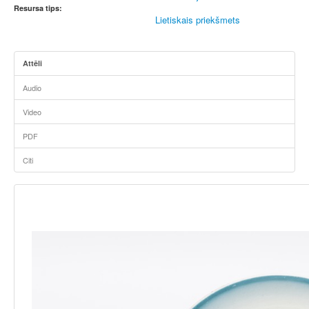
Resursa tips:
Lietiskais priekšmets
Attēli
Audio
Video
PDF
Citi