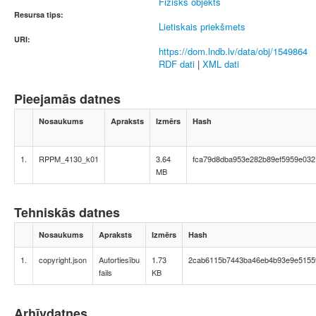
Fizisks objekts
Resursa tips:
Lietiskais priekšmets
URI:
https://dom.lndb.lv/data/obj/1549864
RDF dati
|
XML dati
Pieejamās datnes
Nosaukums
Apraksts
Izmērs
Hash
1.
RPPM_4130_k01
3.64
fca79d8dba953e282b89ef5959e032
MB
Tehniskās datnes
Nosaukums
Apraksts
Izmērs
Hash
1.
copyright.json
Autortiesību
1.73
2cab6115b7443ba46eb4b93e9e5155
fails
KB
Arhīvdatnes