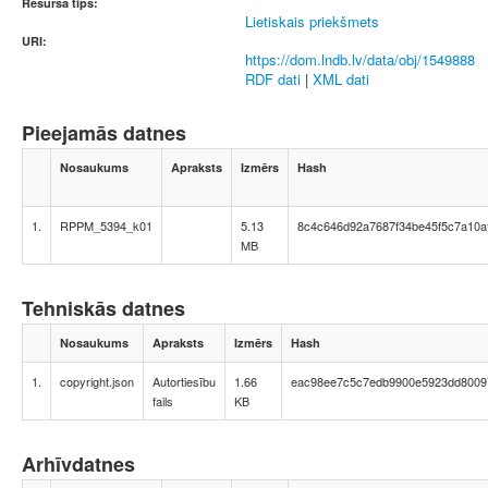
Resursa tips:
Lietiskais priekšmets
URI:
https://dom.lndb.lv/data/obj/1549888
RDF dati
|
XML dati
Pieejamās datnes
Nosaukums
Apraksts
Izmērs
Hash
1.
RPPM_5394_k01
5.13
8c4c646d92a7687f34be45f5c7a10a
MB
Tehniskās datnes
Nosaukums
Apraksts
Izmērs
Hash
1.
copyright.json
Autortiesību
1.66
eac98ee7c5c7edb9900e5923dd8009
fails
KB
Arhīvdatnes