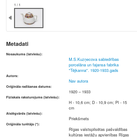
1 / 1
Metadati
Nosaukums (latviešu):
M.S.Kuzņecova sabiedrības
porcelāna un fajansa fabrika
"Tējkanna". 1920-1933.gads
Autors:
Nav autora
Oriģināla radīšanas datums:
1920 – 1933
Fiziskais raksturojums (latviešu):
H - 10,6 cm; D - 10,9 cm; Pl - 15
cm
Atslēgvārds (latviešu):
Priekšmets
Oriģināla turētājs (*):
Rīgas valstspilsētas pašvaldības
kultūras iestāžu apvienības Rīgas