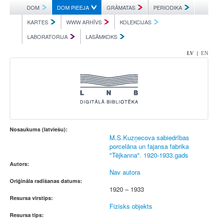
DOM
DOM PIEEJA
GRĀMATAS
PERIODIKA
KARTES
WWW ARHĪVS
KOLEKCIJAS
LABORATORIJA
LASĀMKOKS
|
LV
EN
Nosaukums (latviešu):
M.S.Kuzņecova sabiedrības
porcelāna un fajansa fabrika
"Tējkanna". 1920-1933.gads
Autors:
Nav autora
Oriģināla radīšanas datums:
1920 – 1933
Resursa virstips:
Fizisks objekts
Resursa tips: