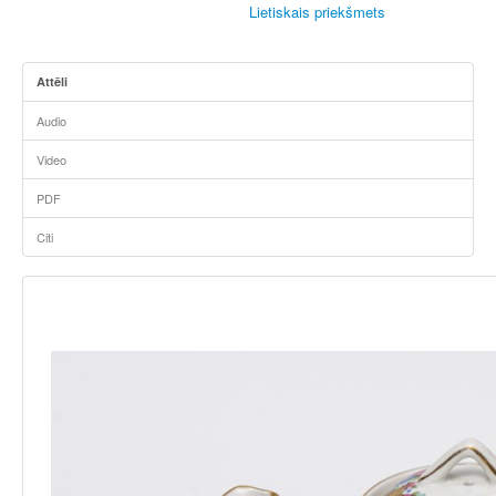
Lietiskais priekšmets
Attēli
Audio
Video
PDF
Citi