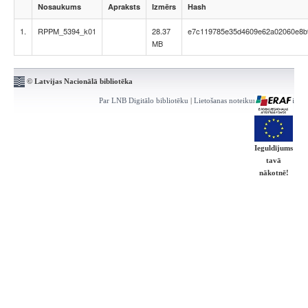
Nosaukums
Apraksts
Izmērs
Hash
1.
RPPM_5394_k01
28.37
e7c119785e35d4609e62a02060e8b
MB
© Latvijas Nacionālā bibliotēka
Par LNB Digitālo bibliotēku
|
Lietošanas noteikumi
|
Kontakti
Ieguldījums
tavā
nākotnē!