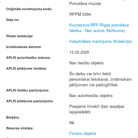
Porcelāna muzejs
Oriģināla novietojuma kods:
RPPM 5394
Daļa no:
Kuzņecovs/RPF/Rīgas porcelāna
fabrika - Nav autora (Notikums)
Pieder kolekcijai:
Industriālais mantojums (Kolekcija)
Izveidošanas datums:
12.02.2025
APLIS autortiesību statuss:
Nav tiesību objekts
APLIS piekļuves tiesības:
Šo darbu var brīvi lietot
personiskai lietošanai, zinātniskam
pētījumam vai pašizglītībai.
APLIS tiesību paziņojums:
Nav autortiesību objekts
APLIS piekļuves paziņojums:
Pieejams tīmeklī (bez iespējas
lejupielādēt)
Bloķēts:
Nē
Resursa virstips:
Fizisks objekts