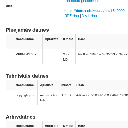
Lietiskais priekšmets
URI:
https://dom.lndb.lv/data/obj/1549902
RDF dati
|
XML dati
Pieejamās datnes
Nosaukums
Apraksts
Izmērs
Hash
1.
RPPM_6303_k01
2.77
b2d8b3f764b7be7ab95433b5797aa
MB
Tehniskās datnes
Nosaukums
Apraksts
Izmērs
Hash
1.
copyright.json
Autortiesību
1.7 KB
4d47a0ee772692b1a988346a37929f
fails
Arhīvdatnes
Nosaukums
Apraksts
Izmērs
Hash