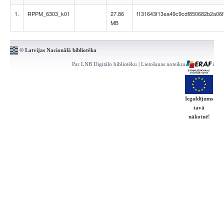
1.
RPPM_6303_k01
27.86
f131643f13ea49c9cdf850682b2a06f
MB
© Latvijas Nacionālā bibliotēka
Par LNB Digitālo bibliotēku
|
Lietošanas noteikumi
|
Kontakti
Ieguldījums
tavā
nākotnē!