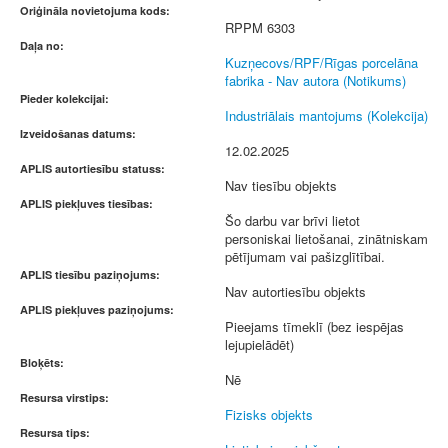
Oriģināla novietojuma kods:
RPPM 6303
Daļa no:
Kuzņecovs/RPF/Rīgas porcelāna
fabrika - Nav autora (Notikums)
Pieder kolekcijai:
Industriālais mantojums (Kolekcija)
Izveidošanas datums:
12.02.2025
APLIS autortiesību statuss:
Nav tiesību objekts
APLIS piekļuves tiesības:
Šo darbu var brīvi lietot
personiskai lietošanai, zinātniskam
pētījumam vai pašizglītībai.
APLIS tiesību paziņojums:
Nav autortiesību objekts
APLIS piekļuves paziņojums:
Pieejams tīmeklī (bez iespējas
lejupielādēt)
Bloķēts:
Nē
Resursa virstips:
Fizisks objekts
Resursa tips: