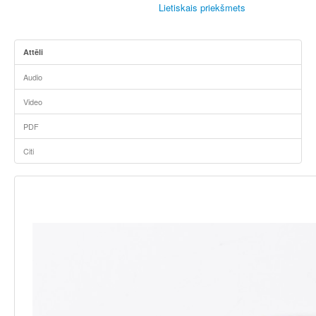
Lietiskais priekšmets
Attēli
Audio
Video
PDF
Citi