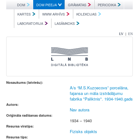
DOM
DOM PIEEJA
GRĀMATAS
PERIODIKA
KARTES
WWW ARHĪVS
KOLEKCIJAS
LABORATORIJA
LASĀMKOKS
|
LV
EN
Nosaukums (latviešu):
A/s “M.S.Kuzņecovs” porcelāna,
fajansa un māla izstrādājumu
fabrika "Paliktnis". 1934-1940.gads
Autors:
Nav autora
Oriģināla radīšanas datums:
1934 – 1940
Resursa virstips:
Fizisks objekts
Resursa tips: