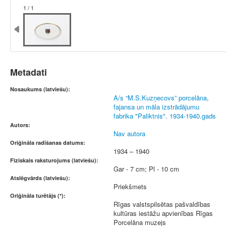
1 / 1
Metadati
Nosaukums (latviešu):
A/s “M.S.Kuzņecovs” porcelāna,
fajansa un māla izstrādājumu
fabrika "Paliktnis". 1934-1940.gads
Autors:
Nav autora
Oriģināla radīšanas datums:
1934 – 1940
Fiziskais raksturojums (latviešu):
Gar - 7 cm; Pl - 10 cm
Atslēgvārds (latviešu):
Priekšmets
Oriģināla turētājs (*):
Rīgas valstspilsētas pašvaldības
kultūras iestāžu apvienības Rīgas
Porcelāna muzejs