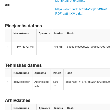
Lietiskais priekšmets
URI:
https://dom.lndb.lv/data/obj/1549920
RDF dati
|
XML dati
Pieejamās datnes
Nosaukums
Apraksts
Izmērs
Hash
1.
RPPM_6372_k01
4.6 MB
c4989845b9db9291a0a692709b7cd
Tehniskās datnes
Nosaukums
Apraksts
Izmērs
Hash
1.
copyright.json
Autortiesību
1.69
8a98762114167b7b52224d0f3f5c529
fails
KB
Arhīvdatnes
Nosaukums
Apraksts
Izmērs
Hash