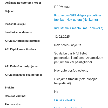
Oriģināla novietojuma kods:
RPPM 6372
Daļa no:
Kuzņecovs/RPF/Rīgas porcelāna
fabrika - Nav autora (Notikums)
Pieder kolekcijai:
Industriālais mantojums (Kolekcija)
Izveidošanas datums:
12.02.2025
APLIS autortiesību statuss:
Nav tiesību objekts
APLIS piekļuves tiesības:
Šo darbu var brīvi lietot
personiskai lietošanai, zinātniskam
pētījumam vai pašizglītībai.
APLIS tiesību paziņojums:
Nav autortiesību objekts
APLIS piekļuves paziņojums:
Pieejams tīmeklī (bez iespējas
lejupielādēt)
Bloķēts:
Nē
Resursa virstips:
Fizisks objekts
Resursa tips: