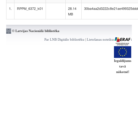
1.
RPPM_6372_k01
28.14
30ba4aa2d3222c8e21ae499325ddd
MB
© Latvijas Nacionālā bibliotēka
Par LNB Digitālo bibliotēku
|
Lietošanas noteikumi
|
Kontakti
Ieguldījums
tavā
nākotnē!