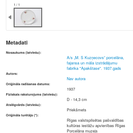
1 / 1
Metadati
Nosaukums (latviešu):
A/s „M. S Kuzņecovs” porcelāna,
fajansa un māla izstrādājumu
fabrika "Apakštase". 1937.gads
Autors:
Nav autora
Oriģināla radīšanas datums:
1937
Fiziskais raksturojums (latviešu):
D - 14,3 cm
Atslēgvārds (latviešu):
Priekšmets
Oriģināla turētājs (*):
Rīgas valstspilsētas pašvaldības
kultūras iestāžu apvienības Rīgas
Porcelāna muzejs