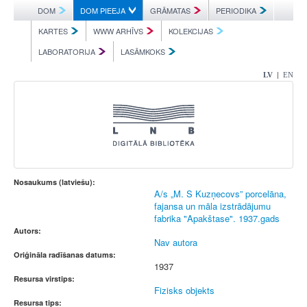
DOM
DOM PIEEJA
GRĀMATAS
PERIODIKA
KARTES
WWW ARHĪVS
KOLEKCIJAS
LABORATORIJA
LASĀMKOKS
|
LV
EN
Nosaukums (latviešu):
A/s „M. S Kuzņecovs” porcelāna,
fajansa un māla izstrādājumu
fabrika "Apakštase". 1937.gads
Autors:
Nav autora
Oriģināla radīšanas datums:
1937
Resursa virstips:
Fizisks objekts
Resursa tips: