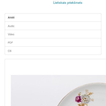
Lietiskais priekšmets
Attēli
Audio
Video
PDF
Citi