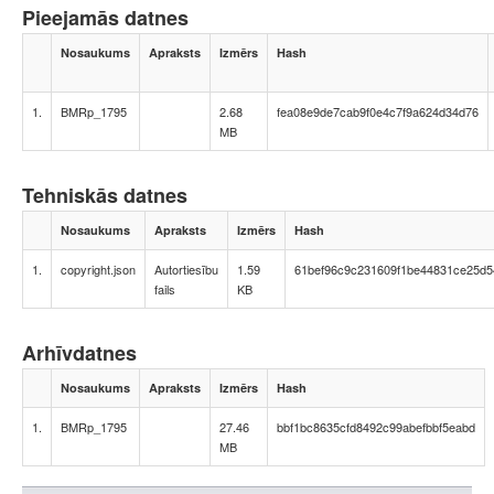
Pieejamās datnes
Nosaukums
Apraksts
Izmērs
Hash
1.
BMRp_1795
2.68
fea08e9de7cab9f0e4c7f9a624d34d76
MB
Tehniskās datnes
Nosaukums
Apraksts
Izmērs
Hash
1.
copyright.json
Autortiesību
1.59
61bef96c9c231609f1be44831ce25d5
fails
KB
Arhīvdatnes
Nosaukums
Apraksts
Izmērs
Hash
1.
BMRp_1795
27.46
bbf1bc8635cfd8492c99abefbbf5eabd
MB