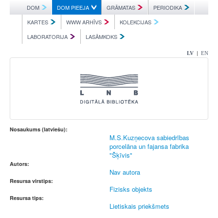
DOM
DOM PIEEJA
GRĀMATAS
PERIODIKA
KARTES
WWW ARHĪVS
KOLEKCIJAS
LABORATORIJA
LASĀMKOKS
|
LV
EN
Nosaukums (latviešu):
M.S.Kuzņecova sabiedrības
porcelāna un fajansa fabrika
"Šķīvis"
Autors:
Nav autora
Resursa virstips:
Fizisks objekts
Resursa tips:
Lietiskais priekšmets