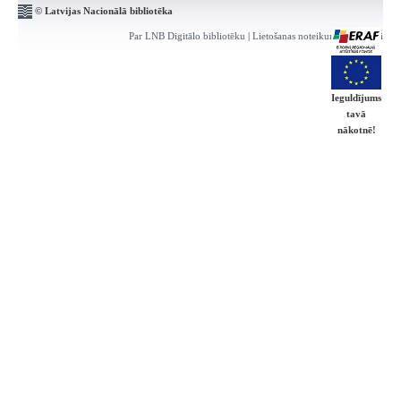
© Latvijas Nacionālā bibliotēka
Par LNB Digitālo bibliotēku
|
Lietošanas noteikumi
|
Kontakti
Ieguldījums
tavā
nākotnē!