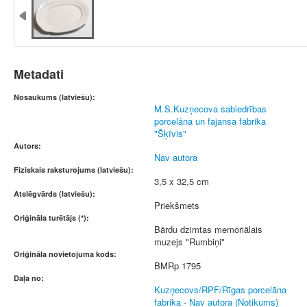
Metadati
Nosaukums (latviešu):
M.S.Kuzņecova sabiedrības
porcelāna un fajansa fabrika
"Šķīvis"
Autors:
Nav autora
Fiziskais raksturojums (latviešu):
3,5 x 32,5 cm
Atslēgvārds (latviešu):
Priekšmets
Oriģināla turētājs (*):
Bārdu dzimtas memoriālais
muzejs "Rumbiņi"
Oriģināla novietojuma kods:
BMRp 1795
Daļa no:
Kuzņecovs/RPF/Rīgas porcelāna
fabrika - Nav autora (Notikums)