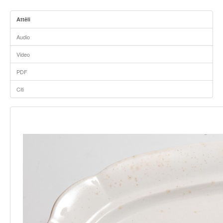
Attēli
Audio
Video
PDF
Citi