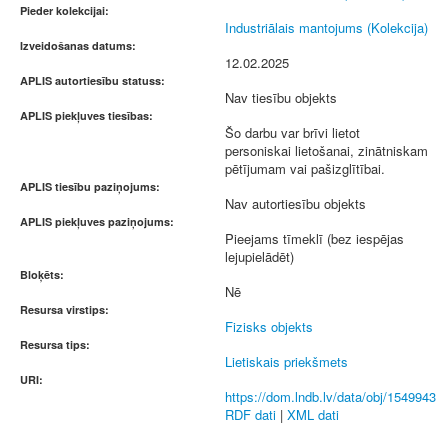
Pieder kolekcijai:
Industriālais mantojums (Kolekcija)
Izveidošanas datums:
12.02.2025
APLIS autortiesību statuss:
Nav tiesību objekts
APLIS piekļuves tiesības:
Šo darbu var brīvi lietot
personiskai lietošanai, zinātniskam
pētījumam vai pašizglītībai.
APLIS tiesību paziņojums:
Nav autortiesību objekts
APLIS piekļuves paziņojums:
Pieejams tīmeklī (bez iespējas
lejupielādēt)
Bloķēts:
Nē
Resursa virstips:
Fizisks objekts
Resursa tips:
Lietiskais priekšmets
URI:
https://dom.lndb.lv/data/obj/1549943
RDF dati
|
XML dati