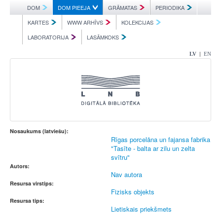
DOM
DOM PIEEJA
GRĀMATAS
PERIODIKA
KARTES
WWW ARHĪVS
KOLEKCIJAS
LABORATORIJA
LASĀMKOKS
|
LV
EN
Nosaukums (latviešu):
Rīgas porcelāna un fajansa fabrika
"Tasīte - balta ar zilu un zelta
svītru"
Autors:
Nav autora
Resursa virstips:
Fizisks objekts
Resursa tips:
Lietiskais priekšmets