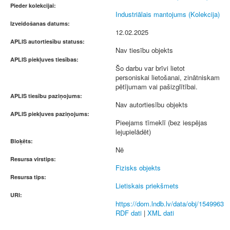
Pieder kolekcijai:
Industriālais mantojums (Kolekcija)
Izveidošanas datums:
12.02.2025
APLIS autortiesību statuss:
Nav tiesību objekts
APLIS piekļuves tiesības:
Šo darbu var brīvi lietot
personiskai lietošanai, zinātniskam
pētījumam vai pašizglītībai.
APLIS tiesību paziņojums:
Nav autortiesību objekts
APLIS piekļuves paziņojums:
Pieejams tīmeklī (bez iespējas
lejupielādēt)
Bloķēts:
Nē
Resursa virstips:
Fizisks objekts
Resursa tips:
Lietiskais priekšmets
URI:
https://dom.lndb.lv/data/obj/1549963
RDF dati
|
XML dati