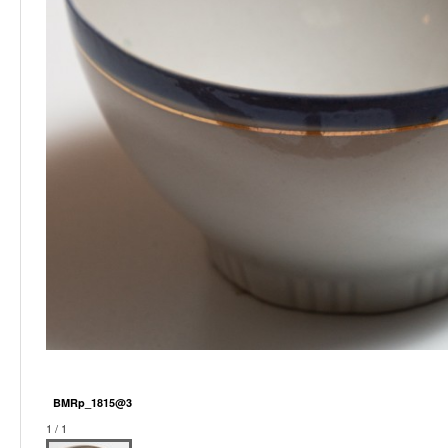
BMRp_1815@3
1 / 1