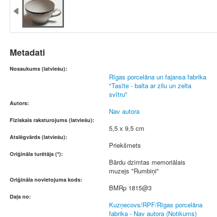
Metadati
Nosaukums (latviešu):
Rīgas porcelāna un fajansa fabrika
"Tasīte - balta ar zilu un zelta
svītru"
Autors:
Nav autora
Fiziskais raksturojums (latviešu):
5,5 x 9,5 cm
Atslēgvārds (latviešu):
Priekšmets
Oriģināla turētājs (*):
Bārdu dzimtas memoriālais
muzejs "Rumbiņi"
Oriģināla novietojuma kods:
BMRp 1815@3
Daļa no:
Kuzņecovs/RPF/Rīgas porcelāna
fabrika - Nav autora (Notikums)