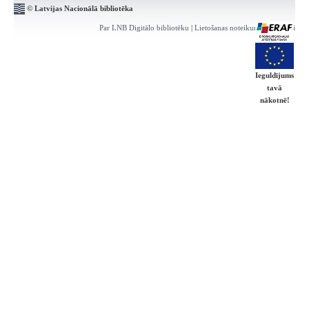
© Latvijas Nacionālā bibliotēka
Par LNB Digitālo bibliotēku
|
Lietošanas noteikumi
|
Kontakti
Ieguldījums
tavā
nākotnē!