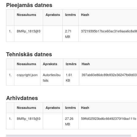
Pieejamās datnes
Nosaukums
Apraksts
Izmērs
Hash
1.
BMRp_1815@3
2.71
37219395b17bce60ac31e9aea6c8a9
MB
Tehniskās datnes
Nosaukums
Apraksts
Izmērs
Hash
1.
copyright.json
Autortiesību
1.61
397ab60e86dc89b932e36247fb6fd03
fails
KB
Arhīvdatnes
Nosaukums
Apraksts
Izmērs
Hash
1.
BMRp_1815@3
27.26
59ffd025f23bd6c66492370f16ba111b
MB