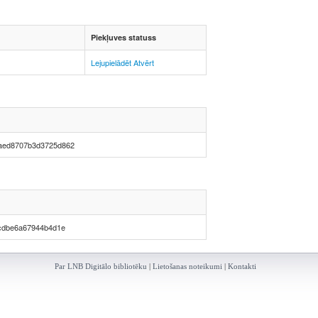
Piekļuves statuss
Lejupielādēt
Atvērt
aed8707b3d3725d862
cdbe6a67944b4d1e
Par LNB Digitālo bibliotēku
|
Lietošanas noteikumi
|
Kontakti