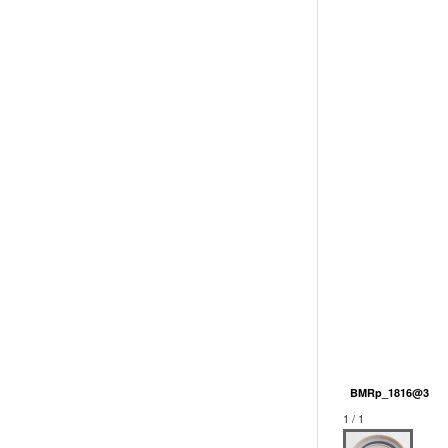
BMRp_1816@3
1 / 1