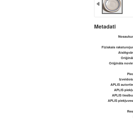
Metadati
Nosaukum
Fiziskais raksturoju
Atslēgvār
Oriģināl
Oriģināla novi
Pied
Izveidoš
APLIS autortie
APLIS piekļu
APLIS tiesīb
APLIS piekļuve
Res