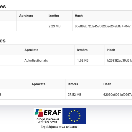
nes
Apraksts
Izmērs
Hash
2.23 MB
80e88ab72d2457c82fb2d249b8c47047
nes
Apraksts
Izmērs
Hash
Autortiesību fails
1.62 KB
b2693f2ad39d61
Apraksts
Izmērs
Hash
3
27.52 MB
62030e6091af0967
Ieguldījums tavā nākotnē!