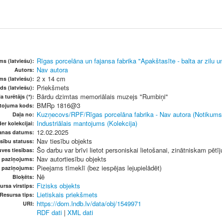
Rīgas porcelāna un fajansa fabrika "Apakštasīte - balta ar zilu un
s (latviešu):
Nav autora
Autors:
2 x 14 cm
ms (latviešu):
Priekšmets
ds (latviešu):
Bārdu dzimtas memoriālais muzejs "Rumbiņi"
a turētājs (*):
BMRp 1816@3
etojuma kods:
Kuzņecovs/RPF/Rīgas porcelāna fabrika - Nav autora (Notikums
Daļa no:
Industriālais mantojums (Kolekcija)
er kolekcijai:
12.02.2025
anas datums:
Nav tiesību objekts
sību statuss:
Šo darbu var brīvi lietot personiskai lietošanai, zinātniskam pētī
ves tiesības:
Nav autortiesību objekts
u paziņojums:
Pieejams tīmeklī (bez iespējas lejupielādēt)
s paziņojums:
Nē
Bloķēts:
Fizisks objekts
ursa virstips:
Lietiskais priekšmets
Resursa tips:
https://dom.lndb.lv/data/obj/1549971
URI:
RDF dati
|
XML dati