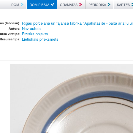
DOM
DOM PIEEJA
GRĀMATAS
PERIODIKA
KARTES
Rīgas porcelāna un fajansa fabrika "Apakštasīte - balta ar zilu un
s (latviešu):
Nav autora
Autors:
Fizisks objekts
ursa virstips:
Lietiskais priekšmets
Resursa tips: