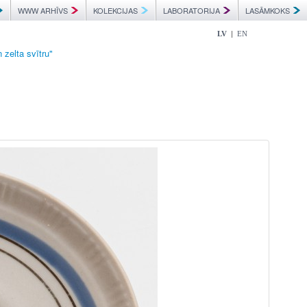
WWW ARHĪVS
KOLEKCIJAS
LABORATORIJA
LASĀMKOKS
|
LV
EN
 zelta svītru"