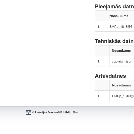
Pieejamās dat
Nosaukums
1.
BMRp_1816@3
Tehniskās dat
Nosaukums
1.
copyright.json
Arhīvdatnes
Nosaukums
1.
BMRp_1816@
© Latvijas Nacionālā bibliotēka