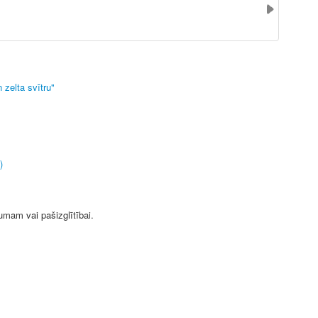
 zelta svītru"
)
jumam vai pašizglītībai.