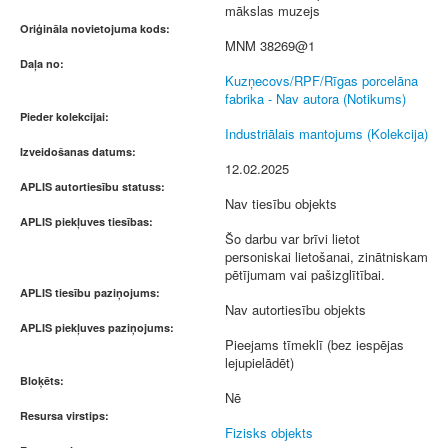
mākslas muzejs
Oriģināla novietojuma kods:
MNM 38269@1
Daļa no:
Kuzņecovs/RPF/Rīgas porcelāna
fabrika - Nav autora (Notikums)
Pieder kolekcijai:
Industriālais mantojums (Kolekcija)
Izveidošanas datums:
12.02.2025
APLIS autortiesību statuss:
Nav tiesību objekts
APLIS piekļuves tiesības:
Šo darbu var brīvi lietot
personiskai lietošanai, zinātniskam
pētījumam vai pašizglītībai.
APLIS tiesību paziņojums:
Nav autortiesību objekts
APLIS piekļuves paziņojums:
Pieejams tīmeklī (bez iespējas
lejupielādēt)
Bloķēts:
Nē
Resursa virstips:
Fizisks objekts