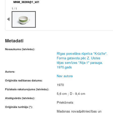
MNM_38269@1_k01
1 / 1
Metadati
Nosaukums (latviešu):
Rīgas porcelāna rūpnīca "Krūzīte".
Forma gatavota pēc Z. Ulstes
tējas servīzes "Aija-1" parauga.
1970.gads
Autors:
Nav autora
Oriģināla radīšanas datums:
1970
Fiziskais raksturojums (latviešu):
5,6 cm ; D - 9,4 cm
Atslēgvārds (latviešu):
Priekšmets
Oriģināla turētājs (*):
Madonas novadpētniecības un