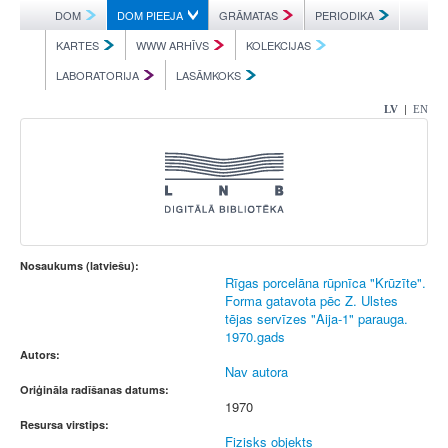
DOM
DOM PIEEJA
GRĀMATAS
PERIODIKA
KARTES
WWW ARHĪVS
KOLEKCIJAS
LABORATORIJA
LASĀMKOKS
|
LV
EN
Nosaukums (latviešu):
Rīgas porcelāna rūpnīca "Krūzīte".
Forma gatavota pēc Z. Ulstes
tējas servīzes "Aija-1" parauga.
1970.gads
Autors:
Nav autora
Oriģināla radīšanas datums:
1970
Resursa virstips:
Fizisks objekts