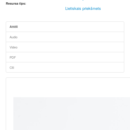
Resursa tips:
Lietiskais priekšmets
Attēli
Audio
Video
PDF
Citi