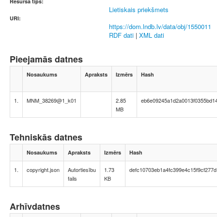
Resursa tips:
Lietiskais priekšmets
URI:
https://dom.lndb.lv/data/obj/1550011
RDF dati
|
XML dati
Pieejamās datnes
Nosaukums
Apraksts
Izmērs
Hash
1.
MNM_38269@1_k01
2.85
eb6e09245a1d2a0013f0355bd1
MB
Tehniskās datnes
Nosaukums
Apraksts
Izmērs
Hash
1.
copyright.json
Autortiesību
1.73
defc10703eb1a4fc399e4c15f9cf277d
fails
KB
Arhīvdatnes