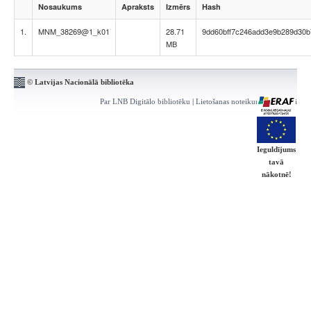
Nosaukums
Apraksts
Izmērs
Hash
1.
MNM_38269@1_k01
28.71
9dd60bff7c246add3e9b289d30b
MB
© Latvijas Nacionālā bibliotēka
Par LNB Digitālo bibliotēku
|
Lietošanas noteikumi
|
Kontakti
Ieguldījums
tavā
nākotnē!