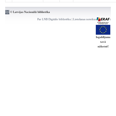
© Latvijas Nacionālā bibliotēka
Par LNB Digitālo bibliotēku
|
Lietošanas noteikumi
|
Kontakti
Ieguldījums
tavā
nākotnē!