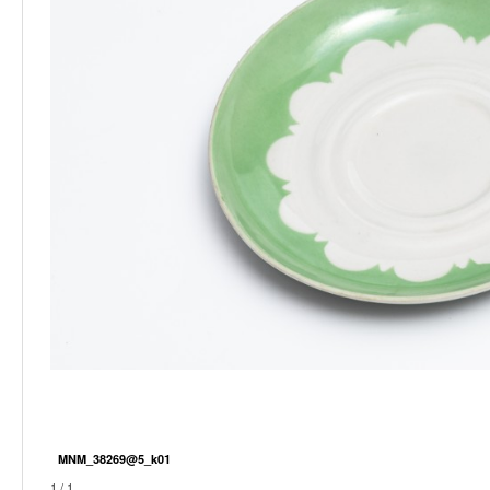
MNM_38269@5_k01
1 / 1