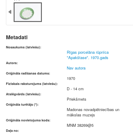
Metadati
Nosaukums (latviešu):
Rīgas porcelāna rūpnīca
"Apakštase". 1970.gads
Autors:
Nav autora
Oriģināla radīšanas datums:
1970
Fiziskais raksturojums (latviešu):
D - 14 cm
Atslēgvārds (latviešu):
Priekšmets
Oriģināla turētājs (*):
Madonas novadpētniecības un
mākslas muzejs
Oriģināla novietojuma kods:
MNM 38269@5
Daļa no: