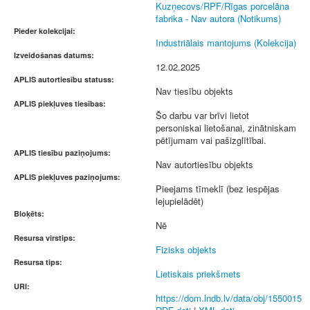
Kuzņecovs/RPF/Rīgas porcelāna
fabrika - Nav autora (Notikums)
Pieder kolekcijai:
Industriālais mantojums (Kolekcija)
Izveidošanas datums:
12.02.2025
APLIS autortiesību statuss:
Nav tiesību objekts
APLIS piekļuves tiesības:
Šo darbu var brīvi lietot
personiskai lietošanai, zinātniskam
pētījumam vai pašizglītībai.
APLIS tiesību paziņojums:
Nav autortiesību objekts
APLIS piekļuves paziņojums:
Pieejams tīmeklī (bez iespējas
lejupielādēt)
Bloķēts:
Nē
Resursa virstips:
Fizisks objekts
Resursa tips:
Lietiskais priekšmets
URI:
https://dom.lndb.lv/data/obj/1550015