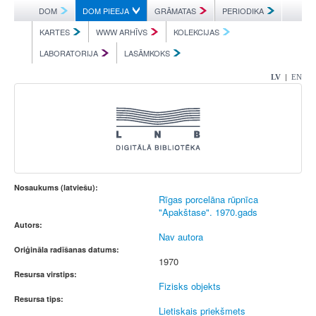
DOM
DOM PIEEJA
GRĀMATAS
PERIODIKA
KARTES
WWW ARHĪVS
KOLEKCIJAS
LABORATORIJA
LASĀMKOKS
|
LV
EN
Nosaukums (latviešu):
Rīgas porcelāna rūpnīca
"Apakštase". 1970.gads
Autors:
Nav autora
Oriģināla radīšanas datums:
1970
Resursa virstips:
Fizisks objekts
Resursa tips:
Lietiskais priekšmets