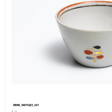
MNM_38876@2_k01
1 / 1