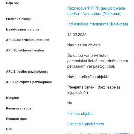
Daļa no:
Kuzņecovs/RPF/Rīgas porcelāna
fabrika - Nav autora (Notikums)
Pieder kolekcijai:
Industriālais mantojums (Kolekcija)
Izveidošanas datums:
12.02.2025
APLIS autortiesību statuss:
Nav tiesību objekts
APLIS piekļuves tiesības:
Šo darbu var brīvi lietot
personiskai lietošanai, zinātniskam
pētījumam vai pašizglītībai.
APLIS tiesību paziņojums:
Nav autortiesību objekts
APLIS piekļuves paziņojums:
Pieejams tīmeklī (bez iespējas
lejupielādēt)
Bloķēts:
Nē
Resursa virstips:
Fizisks objekts
Resursa tips:
Lietiskais priekšmets
URI: