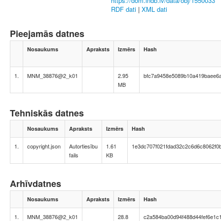
https://dom.lndb.lv/data/obj/1550033
RDF dati
|
XML dati
Pieejamās datnes
Nosaukums
Apraksts
Izmērs
Hash
1.
MNM_38876@2_k01
2.95
bfc7a9458e5089b10a419baee6a
MB
Tehniskās datnes
Nosaukums
Apraksts
Izmērs
Hash
1.
copyright.json
Autortiesību
1.61
1e3dc707f021fdad32c2c6d6c8062f0
fails
KB
Arhīvdatnes
Nosaukums
Apraksts
Izmērs
Hash
1.
MNM_38876@2_k01
28.8
c2a584ba00d94f488d44fef6e1c