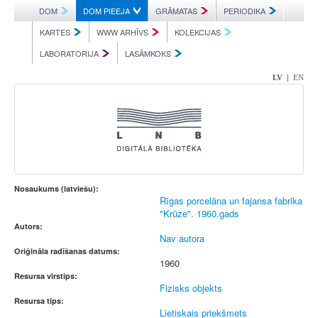
DOM
DOM PIEEJA
GRĀMATAS
PERIODIKA
KARTES
WWW ARHĪVS
KOLEKCIJAS
LABORATORIJA
LASĀMKOKS
|
LV
EN
Nosaukums (latviešu):
Rīgas porcelāna un fajansa fabrika
"Krūze". 1960.gads
Autors:
Nav autora
Oriģināla radīšanas datums:
1960
Resursa virstips:
Fizisks objekts
Resursa tips:
Lietiskais priekšmets