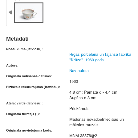
Metadati
Nosaukums (latviešu):
Rīgas porcelāna un fajansa fabrika
"Krūze". 1960.gads
Autors:
Nav autora
Oriģināla radīšanas datums:
1960
Fiziskais raksturojums (latviešu):
4,8 cm; Pamata d - 4,4 cm;
Augšas d-8 cm
Atslēgvārds (latviešu):
Priekšmets
Oriģināla turētājs (*):
Madonas novadpētniecības un
mākslas muzejs
Oriģināla novietojuma kods:
MNM 38876@2