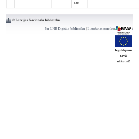
MB
© Latvijas Nacionālā bibliotēka
Par LNB Digitālo bibliotēku
|
Lietošanas noteikumi
|
Kontakti
Ieguldījums
tavā
nākotnē!