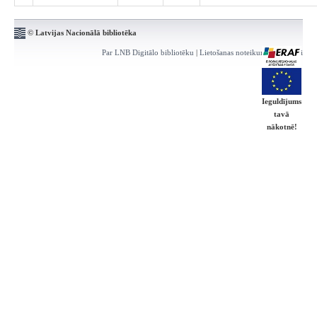
© Latvijas Nacionālā bibliotēka
Par LNB Digitālo bibliotēku
|
Lietošanas noteikumi
|
Kontakti
Ieguldījums
tavā
nākotnē!