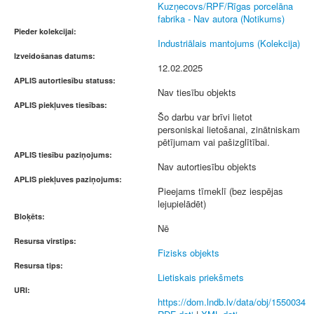
Kuzņecovs/RPF/Rīgas porcelāna
fabrika - Nav autora (Notikums)
Pieder kolekcijai:
Industriālais mantojums (Kolekcija)
Izveidošanas datums:
12.02.2025
APLIS autortiesību statuss:
Nav tiesību objekts
APLIS piekļuves tiesības:
Šo darbu var brīvi lietot
personiskai lietošanai, zinātniskam
pētījumam vai pašizglītībai.
APLIS tiesību paziņojums:
Nav autortiesību objekts
APLIS piekļuves paziņojums:
Pieejams tīmeklī (bez iespējas
lejupielādēt)
Bloķēts:
Nē
Resursa virstips:
Fizisks objekts
Resursa tips:
Lietiskais priekšmets
URI:
https://dom.lndb.lv/data/obj/1550034