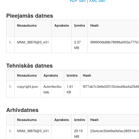
RDF dati
|
XML dati
Pieejamās datnes
Nosaukums
Apraksts
Izmērs
Hash
1.
MNM_38876@3_k01
2.37
9999506b88b78998a0f03a777b7
MB
Tehniskās datnes
Nosaukums
Apraksts
Izmērs
Hash
1.
copyright.json
Autortiesību
1.61
f977ab7c3e6e0251f3cbea9ba4a25d9
fails
KB
Arhīvdatnes
Nosaukums
Apraksts
Izmērs
Hash
1.
MNM_38876@3_k01
29.15
23e4cdc50d49a0b0ac285314c1
MB