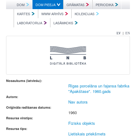
DOM
DOM PIEEJA
GRĀMATAS
PERIODIKA
KARTES
WWW ARHĪVS
KOLEKCIJAS
LABORATORIJA
LASĀMKOKS
|
LV
EN
Nosaukums (latviešu):
Rīgas porcelāna un fajansa fabrika
"Apakštase". 1960.gads
Autors:
Nav autora
Oriģināla radīšanas datums:
1960
Resursa virstips:
Fizisks objekts
Resursa tips:
Lietiskais priekšmets