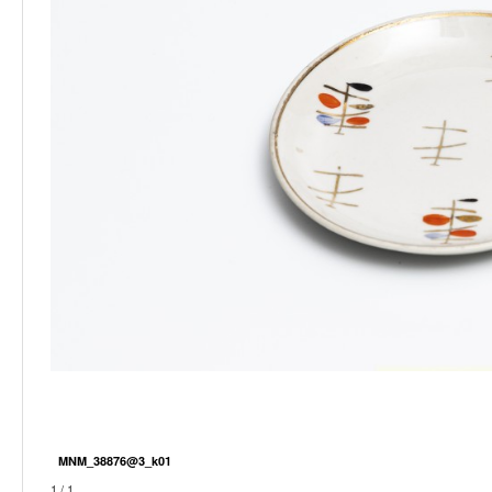
MNM_38876@3_k01
1 / 1