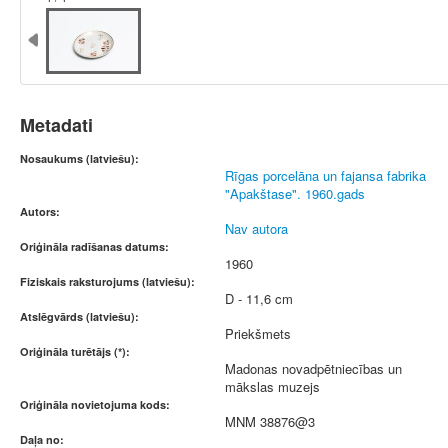
Metadati
Nosaukums (latviešu):
Rīgas porcelāna un fajansa fabrika
"Apakštase". 1960.gads
Autors:
Nav autora
Oriģināla radīšanas datums:
1960
Fiziskais raksturojums (latviešu):
D - 11,6 cm
Atslēgvārds (latviešu):
Priekšmets
Oriģināla turētājs (*):
Madonas novadpētniecības un
mākslas muzejs
Oriģināla novietojuma kods:
MNM 38876@3
Daļa no: