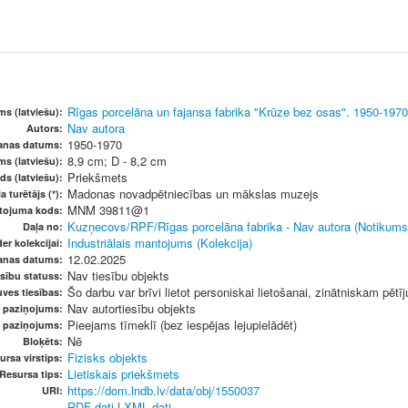
Rīgas porcelāna un fajansa fabrika "Krūze bez osas". 1950-197
s (latviešu):
Nav autora
Autors:
1950-1970
šanas datums:
8,9 cm; D - 8,2 cm
ms (latviešu):
Priekšmets
ds (latviešu):
Madonas novadpētniecības un mākslas muzejs
a turētājs (*):
MNM 39811@1
etojuma kods:
Kuzņecovs/RPF/Rīgas porcelāna fabrika - Nav autora (Notikums
Daļa no:
Industriālais mantojums (Kolekcija)
er kolekcijai:
12.02.2025
anas datums:
Nav tiesību objekts
sību statuss:
Šo darbu var brīvi lietot personiskai lietošanai, zinātniskam pētī
ves tiesības:
Nav autortiesību objekts
u paziņojums:
Pieejams tīmeklī (bez iespējas lejupielādēt)
s paziņojums:
Nē
Bloķēts:
Fizisks objekts
ursa virstips:
Lietiskais priekšmets
Resursa tips:
https://dom.lndb.lv/data/obj/1550037
URI:
RDF dati
|
XML dati