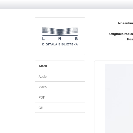
Nosaukum
Oriģināla radī
Res
Attēli
Audio
Video
PDF
Citi