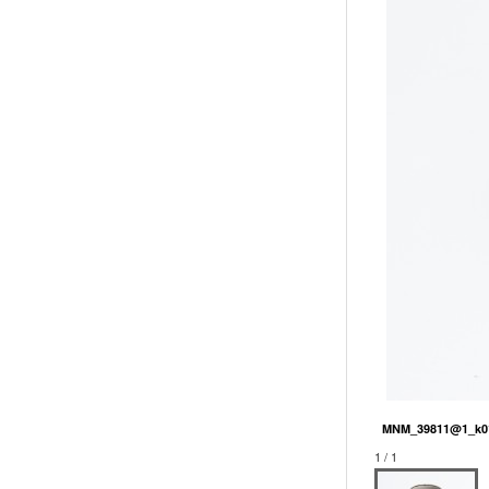
MNM_39811@1_k0
1 / 1