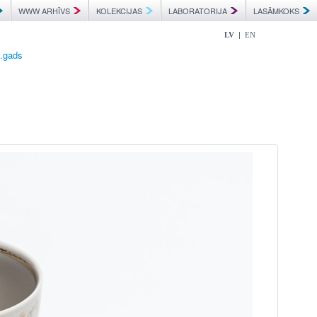
WWW ARHĪVS
KOLEKCIJAS
LABORATORIJA
LASĀMKOKS
|
LV
EN
0.gads