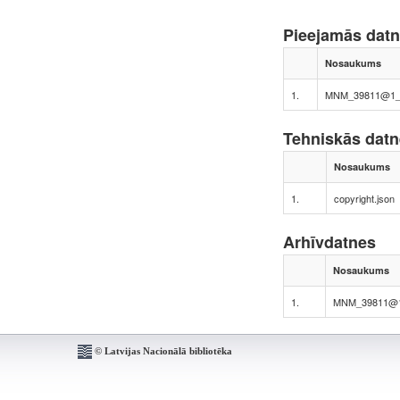
Pieejamās dat
Nosaukums
1.
MNM_39811@1_
Tehniskās dat
Nosaukums
1.
copyright.json
Arhīvdatnes
Nosaukums
1.
MNM_39811@
© Latvijas Nacionālā bibliotēka