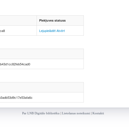
Piekļuves statuss
ca8
Lejupielādēt
Atvērt
db43d1cc82feb54cad0
b3adb53d9c17e53afa6c
Par LNB Digitālo bibliotēku
|
Lietošanas noteikumi
|
Kontakti