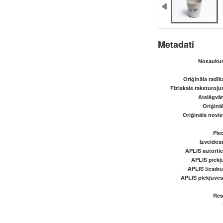
Metadati
Nosaukum
Oriģināla radī
Fiziskais raksturoju
Atslēgvār
Oriģināl
Oriģināla novi
Pied
Izveidoš
APLIS autortie
APLIS piekļu
APLIS tiesīb
APLIS piekļuve
Res