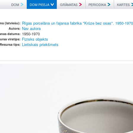
DOM
DOM PIEEJA
GRĀMATAS
PERIODIKA
KARTES
Rīgas porcelāna un fajansa fabrika "Krūze bez osas". 1950-197
s (latviešu):
Nav autora
Autors:
1950-1970
šanas datums:
Fizisks objekts
ursa virstips:
Lietiskais priekšmets
Resursa tips: