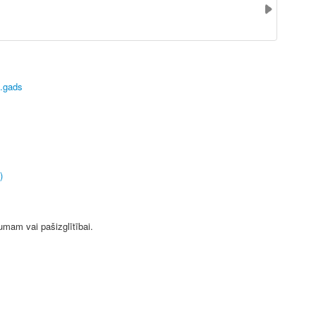
0.gads
)
jumam vai pašizglītībai.