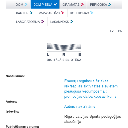
DOM
DOM PIEEJA
GRĀMATAS
PERIODIKA
KARTES
WWW ARHĪVS
KOLEKCIJAS
LABORATORIJA
LASĀMKOKS
|
LV
EN
Nosaukums:
Emociju regulācija fiziskās
rekreācijas aktivitātēs sievietēm
pieaugušā vecumposmā :
promocijas darba kopsavilkums
Autors:
Autors nav zināms
Izdevējs:
Rīga : Latvijas Sporta pedagoģijas
akadēmija
Publicēšanas datums: