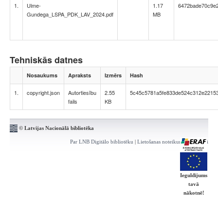
1.
Ulme-
1.17
6472bade70c9e2
Gundega_LSPA_PDK_LAV_2024.pdf
MB
Tehniskās datnes
Nosaukums
Apraksts
Izmērs
Hash
1.
copyright.json
Autortiesību
2.55
5c45c5781a5fe833de524c312e2215
fails
KB
© Latvijas Nacionālā bibliotēka
Par LNB Digitālo bibliotēku
|
Lietošanas noteikumi
|
Kontakti
Ieguldījums
tavā
nākotnē!