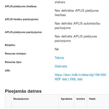
statuss
APLIS piekļuves tiesības:
Nav definētas APLIS piekļuves
tiesības
APLIS tiesību paziņojums:
Nav definēts APLIS autortiesību
paziņojums
APLIS piekļuves paziņojums:
Nav definēts APLIS piekļuves
paziņojums
Bloķēts:
Nē
Resursa virstips:
Teksts
Resursa tips:
Grāmata
URI:
https://dom.lndb.lv/data/obj/1581555
RDF dati
|
XML dati
Pieejamās datnes
Nosaukums
Apraksts
Izmērs
Hash