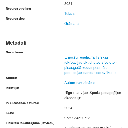
2024
Resursa virstips:
Teksts
Resursa tips:
Grāmata
Metadati
Nosaukums:
Emociju regulācija fiziskās
rekreācijas aktivitātēs sievietēm
pieaugušā vecumposmā :
promocijas darba kopsavilkums
Autors:
Autors nav zināms
Izdevējs:
Rīga : Latvijas Sporta pedagoģijas
akadēmija
Publicēšanas datums:
2024
ISBN:
9789934520723
Fiziskais raksturojums (latviešu):
1 tiešsaistes resurss (53 lp.) ; 1,17