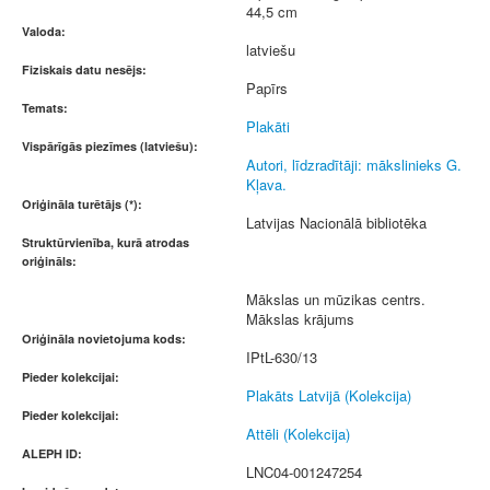
44,5 cm
Valoda:
latviešu
Fiziskais datu nesējs:
Papīrs
Temats:
Plakāti
Vispārīgās piezīmes (latviešu):
Autori, līdzradītāji: mākslinieks G.
Kļava.
Oriģināla turētājs (*):
Latvijas Nacionālā bibliotēka
Struktūrvienība, kurā atrodas
oriģināls:
Mākslas un mūzikas centrs.
Mākslas krājums
Oriģināla novietojuma kods:
IPtL-630/13
Pieder kolekcijai:
Plakāts Latvijā (Kolekcija)
Pieder kolekcijai:
Attēli (Kolekcija)
ALEPH ID:
LNC04-001247254