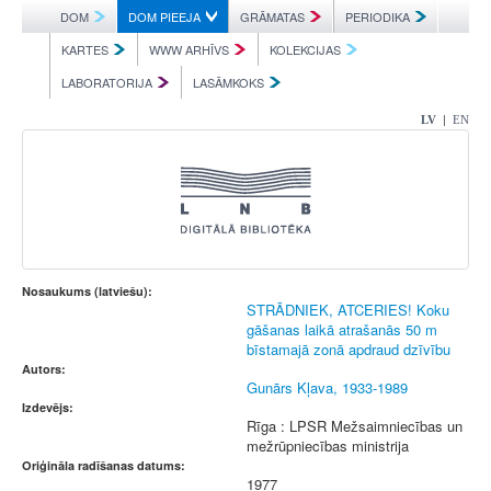
DOM
DOM PIEEJA
GRĀMATAS
PERIODIKA
KARTES
WWW ARHĪVS
KOLEKCIJAS
LABORATORIJA
LASĀMKOKS
|
LV
EN
Nosaukums (latviešu):
STRĀDNIEK, ATCERIES! Koku
gāšanas laikā atrašanās 50 m
bīstamajā zonā apdraud dzīvību
Autors:
Gunārs Kļava, 1933-1989
Izdevējs:
Rīga : LPSR Mežsaimniecības un
mežrūpniecības ministrija
Oriģināla radīšanas datums:
1977