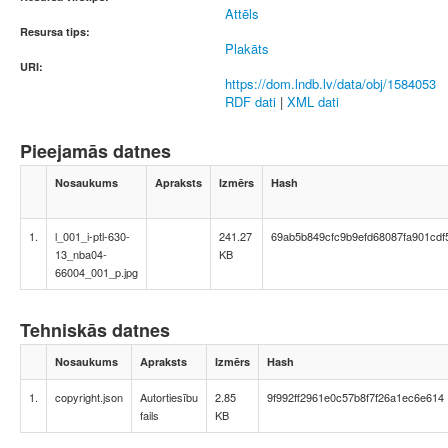
Attēls
Resursa tips:
Plakāts
URI:
https://dom.lndb.lv/data/obj/1584053
RDF dati
|
XML dati
Pieejamās datnes
Nosaukums
Apraksts
Izmērs
Hash
1.
l_001_i-ptl-630-
241.27
69ab5b849cfc9b9efd68087fa901cdf
13_nba04-
KB
66004_001_p.jpg
Tehniskās datnes
Nosaukums
Apraksts
Izmērs
Hash
1.
copyright.json
Autortiesību
2.85
9f992ff2961e0c57b8f7f26a1ec6e614
fails
KB