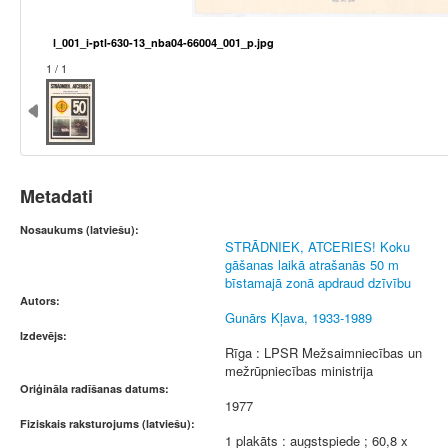
l_001_i-ptl-630-13_nba04-66004_001_p.jpg
1 / 1
Metadati
Nosaukums (latviešu):
STRĀDNIEK, ATCERIES! Koku
gāšanas laikā atrašanās 50 m
bīstamajā zonā apdraud dzīvību
Autors:
Gunārs Kļava, 1933-1989
Izdevējs:
Rīga : LPSR Mežsaimniecības un
mežrūpniecības ministrija
Oriģināla radīšanas datums:
1977
Fiziskais raksturojums (latviešu):
1 plakāts : augstspiede ; 60,8 x