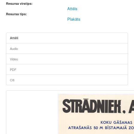
Resursa virstips:
Attēls
Resursa tips:
Plakāts
Attēli
Audio
Video
PDF
Citi