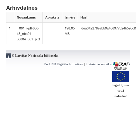
Arhīvdatnes
Nosaukums
Apraksts
Izmērs
Hash
1.
l_001_i-ptl-630-
198.05
f6ea342278eabb9a486977824b590cf
13_nba04-
MB
66004_001_p.tif
© Latvijas Nacionālā bibliotēka
Par LNB Digitālo bibliotēku
|
Lietošanas noteikumi
|
Kontakti
Ieguldījums
tavā
nākotnē!