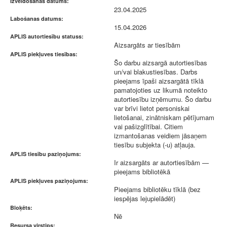
Izveidošanas datums:
23.04.2025
Labošanas datums:
15.04.2026
APLIS autortiesību statuss:
Aizsargāts ar tiesībām
APLIS piekļuves tiesības:
Šo darbu aizsargā autortiesības
un/vai blakustiesības. Darbs
pieejams īpaši aizsargātā tīklā
pamatojoties uz likumā noteikto
autortiesību izņēmumu. Šo darbu
var brīvi lietot personiskai
lietošanai, zinātniskam pētījumam
vai pašizglītībai. Citiem
izmantošanas veidiem jāsaņem
tiesību subjekta (-u) atļauja.
APLIS tiesību paziņojums:
Ir aizsargāts ar autortiesībām —
pieejams bibliotēkā
APLIS piekļuves paziņojums:
Pieejams bibliotēku tīklā (bez
iespējas lejupielādēt)
Bloķēts:
Nē
Resursa virstips: