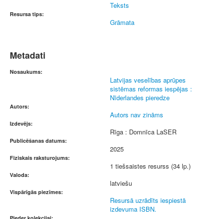
Teksts
Resursa tips:
Grāmata
Metadati
Nosaukums:
Latvijas veselības aprūpes
sistēmas reformas iespējas :
Nīderlandes pieredze
Autors:
Autors nav zināms
Izdevējs:
Rīga : Domnīca LaSER
Publicēšanas datums:
2025
Fiziskais raksturojums:
1 tiešsaistes resurss (34 lp.)
Valoda:
latviešu
Vispārīgās piezīmes:
Resursā uzrādīts iespiestā
izdevuma ISBN.
Pieder kolekcijai: