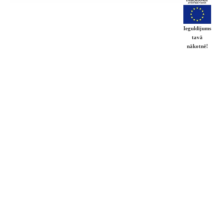
Ieguldījums
tavā
nākotnē!