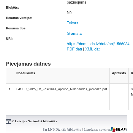
paziņojums
Bloķēts:
Nē
Resursa virstips:
Teksts
Resursa tips:
Grāmata
URI:
https://dom.lndb.lv/data/obj/1586034
RDF dati
|
XML dati
Pieejamās datnes
Nosaukums
Apraksts
I
1.
LASER_2025_LV_veselibas_aprupe_Niderlandes_pieredze.pdf
3
© Latvijas Nacionālā bibliotēka
Par LNB Digitālo bibliotēku
|
Lietošanas noteikumi
|
Kontakti