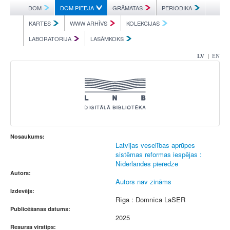
DOM
DOM PIEEJA
GRĀMATAS
PERIODIKA
KARTES
WWW ARHĪVS
KOLEKCIJAS
LABORATORIJA
LASĀMKOKS
|
LV
EN
Nosaukums:
Latvijas veselības aprūpes
sistēmas reformas iespējas :
Nīderlandes pieredze
Autors:
Autors nav zināms
Izdevējs:
Rīga : Domnīca LaSER
Publicēšanas datums:
2025
Resursa virstips: