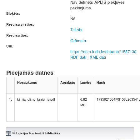
Nav definēts APLIS piekļuves
paziņojums
Bloķēts:
Nē
Resursa virstips:
Teksts
Resursa tips:
Grāmata
URI:
https://dom.lndb.lv/data/obj/1587130
RDF dati
|
XML dati
Pieejamās datnes
Nosaukums
Apraksts
Izmērs
Hash
1.
kimija_olimp_krajums.pdf
6.82
179592153470f158c203541
MB
© Latvijas Nacionālā bibliotēka