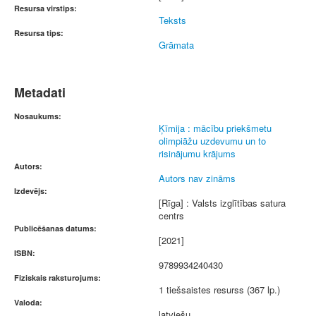
Resursa virstips:
Teksts
Resursa tips:
Grāmata
Metadati
Nosaukums:
Ķīmija : mācību priekšmetu
olimpiāžu uzdevumu un to
risinājumu krājums
Autors:
Autors nav zināms
Izdevējs:
[Rīga] : Valsts izglītības satura
centrs
Publicēšanas datums:
[2021]
ISBN:
9789934240430
Fiziskais raksturojums:
1 tiešsaistes resurss (367 lp.)
Valoda:
latviešu