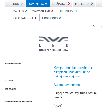
DOM
DOM PIEEJA
GRĀMATAS
PERIODIKA
KARTES
WWW ARHĪVS
KOLEKCIJAS
LABORATORIJA
LASĀMKOKS
|
LV
EN
Nosaukums:
Ķīmija : mācību priekšmetu
olimpiāžu uzdevumu un to
risinājumu krājums
Autors:
Autors nav zināms
Izdevējs:
[Rīga] : Valsts izglītības satura
centrs
Publicēšanas datums:
[2021]