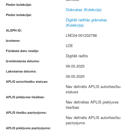
Pieder kolekcijai:
Grāmatas (Kolekcija)
Pieder kolekcijai:
Digitāli radītās grāmatas
(Kolekcija)
ALEPH ID:
LNC04-001232798
Izcelsme:
LOE
Fiziskais datu nesējs:
Digitāli radīts
Izveidošanas datums:
09.05.2025
Labošanas datums:
09.05.2025
APLIS autortiesību statuss:
Nav definēts APLIS autortiesību
statuss
APLIS piekļuves tiesības:
Nav definētas APLIS piekļuves
tiesības
APLIS tiesību paziņojums:
Nav definēts APLIS autortiesību
paziņojums
APLIS piekļuves paziņojums: