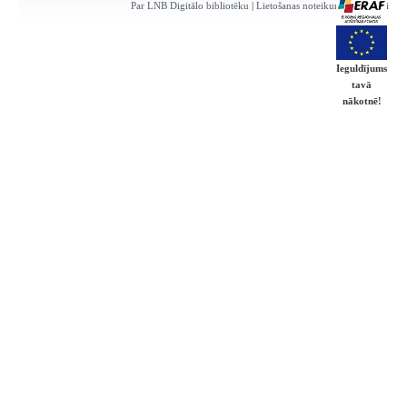
Par LNB Digitālo bibliotēku
|
Lietošanas noteikumi
|
Kontakti
Ieguldījums
tavā
nākotnē!