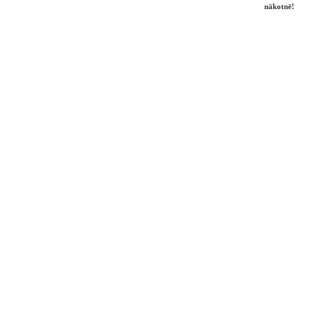
nākotnē!