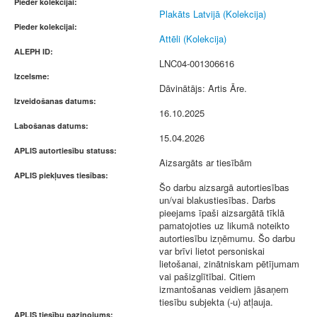
Pieder kolekcijai:
Plakāts Latvijā (Kolekcija)
Pieder kolekcijai:
Attēli (Kolekcija)
ALEPH ID:
LNC04-001306616
Izcelsme:
Dāvinātājs: Artis Āre.
Izveidošanas datums:
16.10.2025
Labošanas datums:
15.04.2026
APLIS autortiesību statuss:
Aizsargāts ar tiesībām
APLIS piekļuves tiesības:
Šo darbu aizsargā autortiesības
un/vai blakustiesības. Darbs
pieejams īpaši aizsargātā tīklā
pamatojoties uz likumā noteikto
autortiesību izņēmumu. Šo darbu
var brīvi lietot personiskai
lietošanai, zinātniskam pētījumam
vai pašizglītībai. Citiem
izmantošanas veidiem jāsaņem
tiesību subjekta (-u) atļauja.
APLIS tiesību paziņojums: