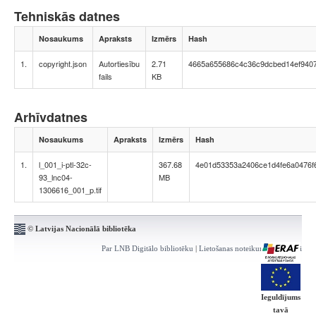
Tehniskās datnes
Nosaukums
Apraksts
Izmērs
Hash
1.
copyright.json
Autortiesību
2.71
4665a655686c4c36c9dcbed14ef940
fails
KB
Arhīvdatnes
Nosaukums
Apraksts
Izmērs
Hash
1.
l_001_i-ptl-32c-
367.68
4e01d53353a2406ce1d4fe6a0476f
93_lnc04-
MB
1306616_001_p.tif
© Latvijas Nacionālā bibliotēka
Par LNB Digitālo bibliotēku
|
Lietošanas noteikumi
|
Kontakti
Ieguldījums
tavā