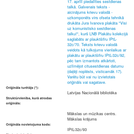
17. aprīlī piedalīties sestdienas
talkā. Galvenais teksts -
aicinājums krievu valodā -
uzkomponēts virs ofseta tehnikā
drukāta Jura Ivanova plakāta "Visi
uz komunistisko sestdienas
talku!", kurš LNB Plakātu kolekcijā
saglabāts ar plauktšifru IPtL-
32c/70. Teksts krievu valodā
veidots kā tulkojums vienlaikus ar
plakātu ar plauktšifru IPtL-32c/92,
pēc tam izmantots atkārtoti,
uzlīmējot citusestdienas datumu
(daļēji noplēsts, visticamāk 17).
Varētu būt vai nu izvietotais
oriģināls vai sagatave.
Oriģināla turētājs (*):
Latvijas Nacionālā bibliotēka
Struktūrvienība, kurā atrodas
oriģināls:
Mākslas un mūzikas centrs.
Mākslas krājums
Oriģināla novietojuma kods:
IPtL-32c/93