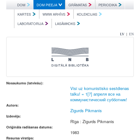
DOM
DOM PIEEJA
GRĀMATAS
PERIODIKA
KARTES
WWW ARHĪVS
KOLEKCIJAS
LABORATORIJA
LASĀMKOKS
|
LV
EN
Nosaukums (latviešu):
Visi uz komunistisko sestdienas
talku! = 1[7] апреля все на
коммунистический субботник!
Autors:
Zigurds Pikmanis
Izdevējs:
Rīga : Zigurds Pikmanis
Oriģināla radīšanas datums:
1983
Resursa virstips: