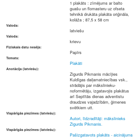
1 plakāts : zīmējums ar balto
guašu un flomasteru uz ofseta
tehnikā drukāta plakāta oriģināla,
kolāža ; 87,5 x 58 cm
Valoda:
latviešu
Valoda:
krievu
Fiziskais datu nesējs:
Papīrs
Temats:
Plakāti
Anotācija (latviešu):
Zigurds Pikmanis mācījies
Kuldīgas daiļamatniecības vsk.,
strādājis par mākslinieku-
noformētāju, izgatavojis plakātus
arī Septītās dienas adventistu
draudzes vajadzībām, ģimenes
svētkiem utt.
Vispārīgās piezīmes (latviešu):
Autori, līdzradītāji: mākslinieks
Zigurds Pikmanis.
Vispārīgās piezīmes (latviešu):
Pašizgatavots plakāts - aicinājums