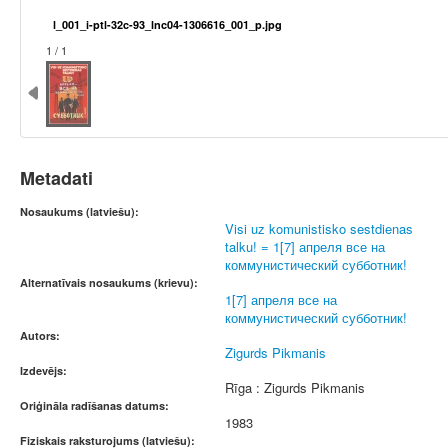
l_001_i-ptl-32c-93_lnc04-1306616_001_p.jpg
1 / 1
Metadati
Nosaukums (latviešu):
Visi uz komunistisko sestdienas
talku! = 1[7] апреля все на
коммунистический субботник!
Alternatīvais nosaukums (krievu):
1[7] апреля все на
коммунистический субботник!
Autors:
Zigurds Pikmanis
Izdevējs:
Rīga : Zigurds Pikmanis
Oriģināla radīšanas datums:
1983
Fiziskais raksturojums (latviešu):