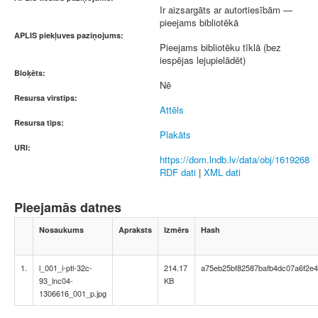
Ir aizsargāts ar autortiesībām —
pieejams bibliotēkā
APLIS piekļuves paziņojums:
Pieejams bibliotēku tīklā (bez
iespējas lejupielādēt)
Bloķēts:
Nē
Resursa virstips:
Attēls
Resursa tips:
Plakāts
URI:
https://dom.lndb.lv/data/obj/1619268
RDF dati
|
XML dati
Pieejamās datnes
Nosaukums
Apraksts
Izmērs
Hash
1.
l_001_i-ptl-32c-
214.17
a75eb25bf82587bafb4dc07a6f2e
93_lnc04-
KB
1306616_001_p.jpg