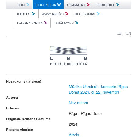
DOM
DOM PIEEJA
GRĀMATAS
PERIODIKA
KARTES
WWW ARHĪVS
KOLEKCIJAS
LABORATORIJA
LASĀMKOKS
|
LV
EN
Nosaukums (latviešu):
Mūzika Ukrainai : koncerts Rīgas
Domā 2024. g. 22. novembrī
Autors:
Nav autora
Izdevējs:
Rīga : Rīgas Doms
Oriģināla radīšanas datums:
2024
Resursa virstips:
Attēls