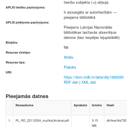
tiesību subjekta (-u) atļauja.
APLIS tiesību paziņojums:
Ir aizsargāts ar autortiesībām —
pieejams bibliotēkā
APLIS piekļuves paziņojums:
Pieejams Latvijas Nacionālās
bibliotēkas lasītavās atsevišķos
datoros (bez iespējas lejupielādēt)
Bloķēts:
Nē
Resursa virstips:
Attēls
Resursa tips:
Plakāts
URI:
https://dom.lndb.lv/data/obj/1665250
RDF dati
|
XML dati
Pieejamās datnes
Nosaukums
Apraksts
Izmērs
Hash
1.
PL_RD_22112024_muzikaUkrainai.pdf
3.15
dfcfeacf4a73
MB