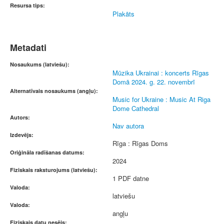
Resursa tips:
Plakāts
Metadati
Nosaukums (latviešu):
Mūzika Ukrainai : koncerts Rīgas
Domā 2024. g. 22. novembrī
Alternatīvais nosaukums (angļu):
Music for Ukraine : Music At Riga
Dome Cathedral
Autors:
Nav autora
Izdevējs:
Rīga : Rīgas Doms
Oriģināla radīšanas datums:
2024
Fiziskais raksturojums (latviešu):
1 PDF datne
Valoda:
latviešu
Valoda:
angļu
Fiziskais datu nesējs: