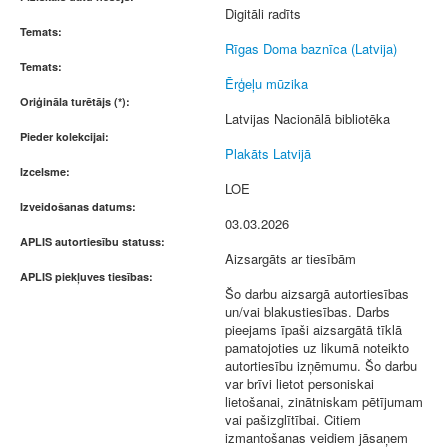
Digitāli radīts
Temats:
Rīgas Doma baznīca (Latvija)
Temats:
Ērģeļu mūzika
Oriģināla turētājs (*):
Latvijas Nacionālā bibliotēka
Pieder kolekcijai:
Plakāts Latvijā
Izcelsme:
LOE
Izveidošanas datums:
03.03.2026
APLIS autortiesību statuss:
Aizsargāts ar tiesībām
APLIS piekļuves tiesības:
Šo darbu aizsargā autortiesības
un/vai blakustiesības. Darbs
pieejams īpaši aizsargātā tīklā
pamatojoties uz likumā noteikto
autortiesību izņēmumu. Šo darbu
var brīvi lietot personiskai
lietošanai, zinātniskam pētījumam
vai pašizglītībai. Citiem
izmantošanas veidiem jāsaņem