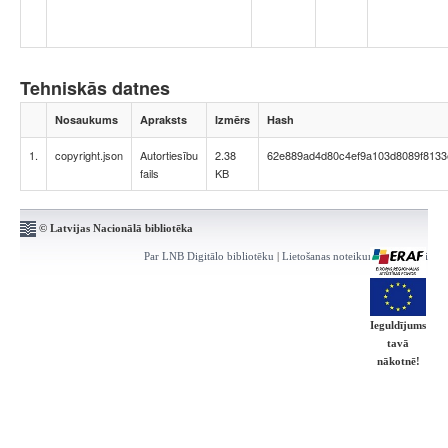
Tehniskās datnes
Nosaukums
Apraksts
Izmērs
Hash
1.
copyright.json
Autortiesību
2.38
62e889ad4d80c4ef9a103d8089f8133
fails
KB
© Latvijas Nacionālā bibliotēka
Par LNB Digitālo bibliotēku
|
Lietošanas noteikumi
|
Kontakti
Ieguldījums
tavā
nākotnē!