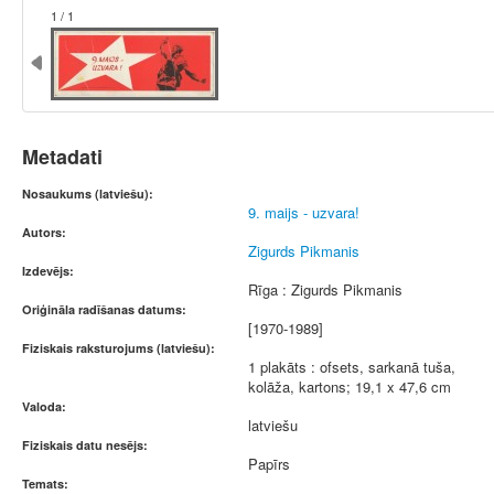
1 / 1
Metadati
Nosaukums (latviešu):
9. maijs - uzvara!
Autors:
Zigurds Pikmanis
Izdevējs:
Rīga : Zigurds Pikmanis
Oriģināla radīšanas datums:
[1970-1989]
Fiziskais raksturojums (latviešu):
1 plakāts : ofsets, sarkanā tuša,
kolāža, kartons; 19,1 x 47,6 cm
Valoda:
latviešu
Fiziskais datu nesējs:
Papīrs
Temats: