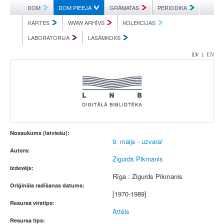
DOM
DOM PIEEJA
GRĀMATAS
PERIODIKA
KARTES
WWW ARHĪVS
KOLEKCIJAS
LABORATORIJA
LASĀMKOKS
|
LV
EN
Nosaukums (latviešu):
9. maijs - uzvara!
Autors:
Zigurds Pikmanis
Izdevējs:
Rīga : Zigurds Pikmanis
Oriģināla radīšanas datums:
[1970-1989]
Resursa virstips:
Attēls
Resursa tips: