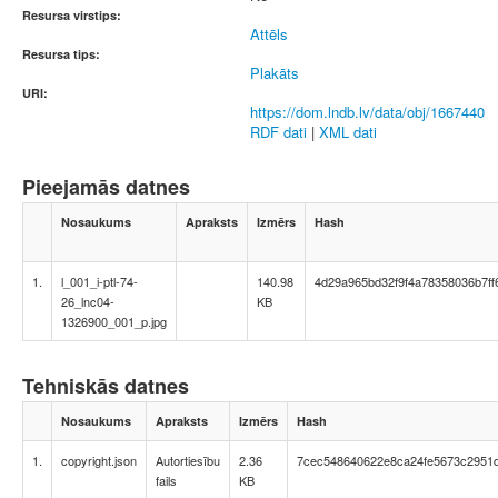
Resursa virstips:
Attēls
Resursa tips:
Plakāts
URI:
https://dom.lndb.lv/data/obj/1667440
RDF dati
|
XML dati
Pieejamās datnes
Nosaukums
Apraksts
Izmērs
Hash
1.
l_001_i-ptl-74-
140.98
4d29a965bd32f9f4a78358036b7ff
26_lnc04-
KB
1326900_001_p.jpg
Tehniskās datnes
Nosaukums
Apraksts
Izmērs
Hash
1.
copyright.json
Autortiesību
2.36
7cec548640622e8ca24fe5673c2951
fails
KB