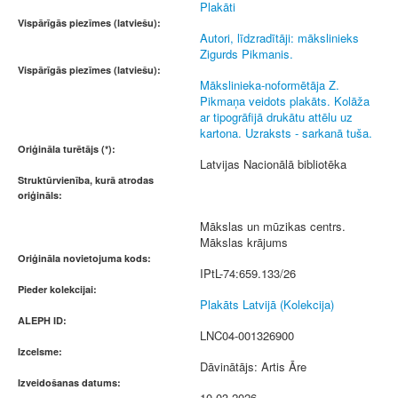
Plakāti
Vispārīgās piezīmes (latviešu):
Autori, līdzradītāji: mākslinieks
Zigurds Pikmanis.
Vispārīgās piezīmes (latviešu):
Mākslinieka-noformētāja Z.
Pikmaņa veidots plakāts. Kolāža
ar tipogrāfijā drukātu attēlu uz
kartona. Uzraksts - sarkanā tuša.
Oriģināla turētājs (*):
Latvijas Nacionālā bibliotēka
Struktūrvienība, kurā atrodas
oriģināls:
Mākslas un mūzikas centrs.
Mākslas krājums
Oriģināla novietojuma kods:
IPtL-74:659.133/26
Pieder kolekcijai:
Plakāts Latvijā (Kolekcija)
ALEPH ID:
LNC04-001326900
Izcelsme:
Dāvinātājs: Artis Āre
Izveidošanas datums:
10.03.2026