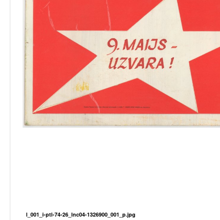
l_001_i-ptl-74-26_lnc04-1326900_001_p.jpg