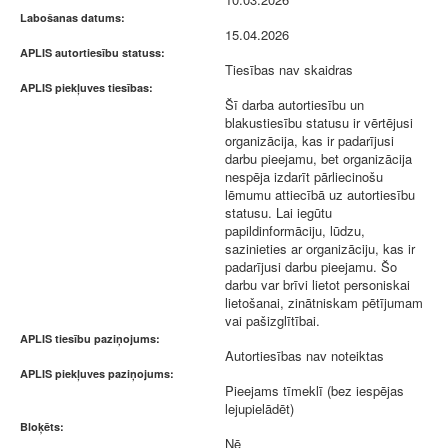
Labošanas datums:
15.04.2026
APLIS autortiesību statuss:
Tiesības nav skaidras
APLIS piekļuves tiesības:
Šī darba autortiesību un
blakustiesību statusu ir vērtējusi
organizācija, kas ir padarījusi
darbu pieejamu, bet organizācija
nespēja izdarīt pārliecinošu
lēmumu attiecībā uz autortiesību
statusu. Lai iegūtu
papildinformāciju, lūdzu,
sazinieties ar organizāciju, kas ir
padarījusi darbu pieejamu. Šo
darbu var brīvi lietot personiskai
lietošanai, zinātniskam pētījumam
vai pašizglītībai.
APLIS tiesību paziņojums:
Autortiesības nav noteiktas
APLIS piekļuves paziņojums:
Pieejams tīmeklī (bez iespējas
lejupielādēt)
Bloķēts:
Nē