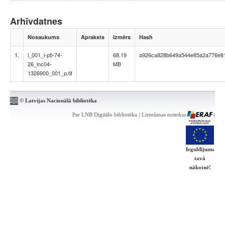
Arhīvdatnes
Nosaukums
Apraksts
Izmērs
Hash
1.
l_001_i-ptl-74-
68.19
a926ca828b649a544e85a2a776e8
26_lnc04-
MB
1326900_001_p.tif
© Latvijas Nacionālā bibliotēka
Par LNB Digitālo bibliotēku
|
Lietošanas noteikumi
|
Kontakti
Ieguldījums
tavā
nākotnē!