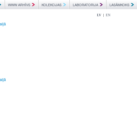
WWW ARHĪVS
KOLEKCIJAS
LABORATORIJA
LASĀMKOKS
|
LV
EN
aijā
aijā