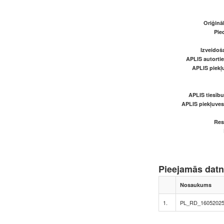
Oriģināl
Pied
Izveidoš
APLIS autortie
APLIS piekļu
APLIS tiesīb
APLIS piekļuve
Res
Pieejamās dat
Nosaukums
1.
PL_RD_16052025_M