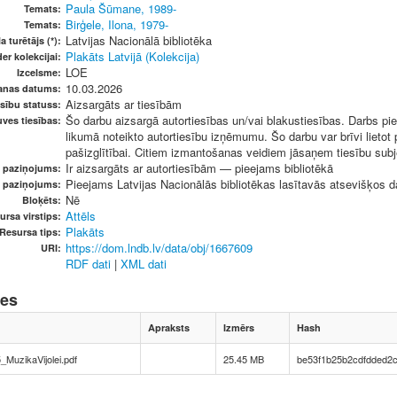
Paula Šūmane, 1989-
Temats:
Birģele, Ilona, 1979-
Temats:
Latvijas Nacionālā bibliotēka
a turētājs (*):
Plakāts Latvijā (Kolekcija)
er kolekcijai:
LOE
Izcelsme:
10.03.2026
anas datums:
Aizsargāts ar tiesībām
sību statuss:
Šo darbu aizsargā autortiesības un/vai blakustiesības. Darbs pie
ves tiesības:
likumā noteikto autortiesību izņēmumu. Šo darbu var brīvi lietot
pašizglītībai. Citiem izmantošanas veidiem jāsaņem tiesību subje
Ir aizsargāts ar autortiesībām — pieejams bibliotēkā
u paziņojums:
Pieejams Latvijas Nacionālās bibliotēkas lasītavās atsevišķos da
s paziņojums:
Nē
Bloķēts:
Attēls
ursa virstips:
Plakāts
Resursa tips:
https://dom.lndb.lv/data/obj/1667609
URI:
RDF dati
|
XML dati
nes
Apraksts
Izmērs
Hash
uzikaVijolei.pdf
25.45 MB
be53f1b25b2cdfdded2