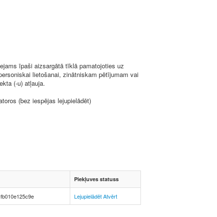
ejams īpaši aizsargātā tīklā pamatojoties uz
 personiskai lietošanai, zinātniskam pētījumam vai
kta (-u) atļauja.
toros (bez iespējas lejupielādēt)
Piekļuves statuss
cfb010e125c9e
Lejupielādēt
Atvērt