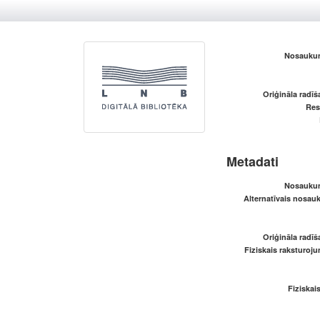
Nosaukum
Oriģināla radī
Res
Metadati
Nosaukum
Alternatīvais nosau
Oriģināla radī
Fiziskais raksturoju
Fiziskai