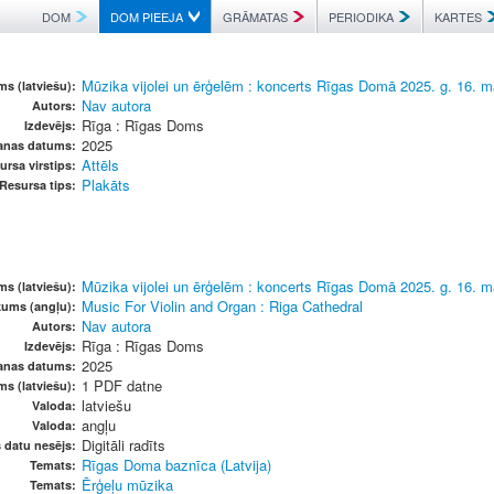
DOM
DOM PIEEJA
GRĀMATAS
PERIODIKA
KARTES
Mūzika vijolei un ērģelēm : koncerts Rīgas Domā 2025. g. 16. m
s (latviešu):
Nav autora
Autors:
Rīga : Rīgas Doms
Izdevējs:
2025
šanas datums:
Attēls
ursa virstips:
Plakāts
Resursa tips:
Mūzika vijolei un ērģelēm : koncerts Rīgas Domā 2025. g. 16. m
s (latviešu):
Music For Violin and Organ : Riga Cathedral
kums (angļu):
Nav autora
Autors:
Rīga : Rīgas Doms
Izdevējs:
2025
šanas datums:
1 PDF datne
ms (latviešu):
latviešu
Valoda:
angļu
Valoda:
Digitāli radīts
s datu nesējs:
Rīgas Doma baznīca (Latvija)
Temats:
Ērģeļu mūzika
Temats: