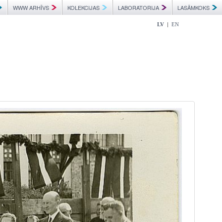
WWW ARHĪVS
KOLEKCIJAS
LABORATORIJA
LASĀMKOKS
|
LV
EN