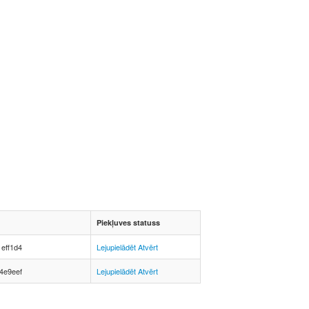
Piekļuves statuss
eff1d4
Lejupielādēt
Atvērt
4e9eef
Lejupielādēt
Atvērt