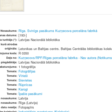
Rīga. Svinīgs pasākums Kuzņecova porcelāna fabrikā
Nosaukums:
[193-]
šanas datums:
Latvijas Nacionālā bibliotēka
a turētājs (*):
, kurā atrodas
Letonikas un Baltijas centrs. Baltijas Centrālās bibliotēkas kolek
oriģināls:
R 0350
etojuma kods:
Kuzņecovs/RPF/Rīgas porcelāna fabrika - Nav autora (Notikums
Daļa no:
Latvijas Nacionālā bibliotēka
 piegādātājs:
1 fotogrāfija
raksturojums:
Fotogrāfijas
Temats:
Vīrieši
Temats:
Sievietes
Temats:
Rūpnīcas
Temats:
Karogi
Temats:
Īpašie pasākumi
Temats:
Latvija
s nosaukums:
Rīga (Latvija)
s nosaukums:
Fotopapīrs
s datu nesējs:
Industriālais mantojums (Kolekcija)
er kolekcijai: