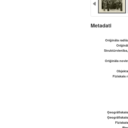
Metadati
Oriģināla radī
Oriģināl
Struktūrvienība
Oriģināla novi
Objekta
Fiziskais 
Ģeogrāfiskai
Ģeogrāfiskai
Fiziskai
Pied