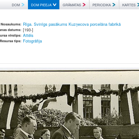
DOM
DOM PIEEJA
GRĀMATAS
PERIODIKA
KARTES
Rīga. Svinīgs pasākums Kuzņecova porcelāna fabrikā
Nosaukums:
[193-]
šanas datums:
Attēls
ursa virstips:
Fotogrāfija
Resursa tips: