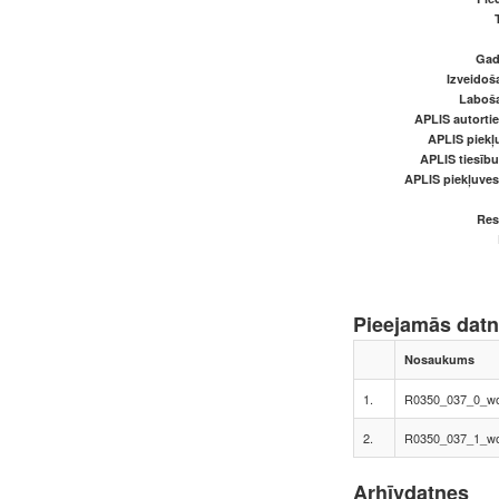
Gads
Izveidoš
Laboš
APLIS autortie
APLIS piekļu
APLIS tiesīb
APLIS piekļuve
Res
Pieejamās dat
Nosaukums
1.
R0350_037_0_wo
2.
R0350_037_1_wo
Arhīvdatnes