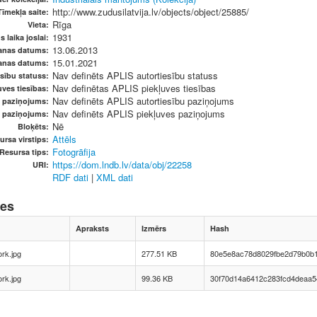
http://www.zudusilatvija.lv/objects/object/25885/
Tīmekļa saite:
Rīga
Vieta:
1931
 laika joslai:
13.06.2013
anas datums:
15.01.2021
anas datums:
Nav definēts APLIS autortiesību statuss
sību statuss:
Nav definētas APLIS piekļuves tiesības
ves tiesības:
Nav definēts APLIS autortiesību paziņojums
u paziņojums:
Nav definēts APLIS piekļuves paziņojums
s paziņojums:
Nē
Bloķēts:
Attēls
ursa virstips:
Fotogrāfija
Resursa tips:
https://dom.lndb.lv/data/obj/22258
URI:
RDF dati
|
XML dati
nes
Apraksts
Izmērs
Hash
rk.jpg
277.51 KB
80e5e8ac78d8029fbe2d79b0b1
rk.jpg
99.36 KB
30f70d14a6412c283fcd4deaa5