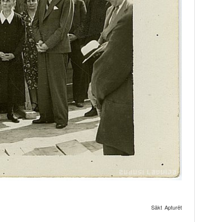
Sākt
Apturēt