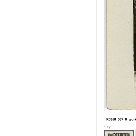
R0350_037_0_work
1 / 2