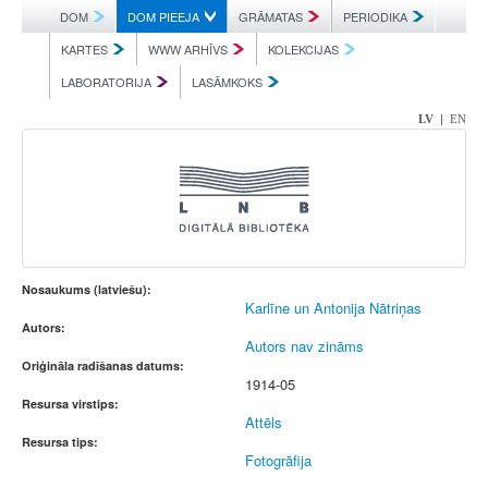
DOM
DOM PIEEJA
GRĀMATAS
PERIODIKA
KARTES
WWW ARHĪVS
KOLEKCIJAS
LABORATORIJA
LASĀMKOKS
|
LV
EN
Nosaukums (latviešu):
Karlīne un Antonija Nātriņas
Autors:
Autors nav zināms
Oriģināla radīšanas datums:
1914-05
Resursa virstips:
Attēls
Resursa tips:
Fotogrāfija