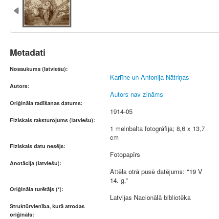
Metadati
Nosaukums (latviešu):
Karlīne un Antonija Nātriņas
Autors:
Autors nav zināms
Oriģināla radīšanas datums:
1914-05
Fiziskais raksturojums (latviešu):
1 melnbalta fotogrāfija; 8,6 x 13,7
cm
Fiziskais datu nesējs:
Fotopapīrs
Anotācija (latviešu):
Attēla otrā pusē datējums: "19 V
14. g."
Oriģināla turētājs (*):
Latvijas Nacionālā bibliotēka
Struktūrvienība, kurā atrodas
oriģināls: