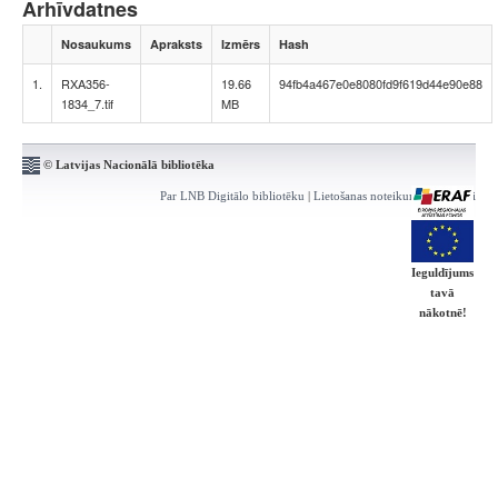
Arhīvdatnes
Nosaukums
Apraksts
Izmērs
Hash
1.
RXA356-
19.66
94fb4a467e0e8080fd9f619d44e90e88
1834_7.tif
MB
© Latvijas Nacionālā bibliotēka
Par LNB Digitālo bibliotēku
|
Lietošanas noteikumi
|
Kontakti
Ieguldījums
tavā
nākotnē!