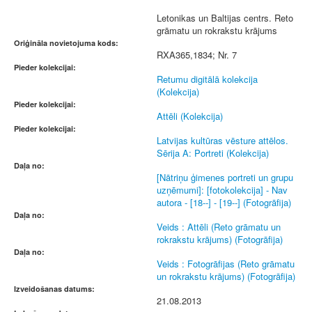
Letonikas un Baltijas centrs. Reto
grāmatu un rokrakstu krājums
Oriģināla novietojuma kods:
RXA365,1834; Nr. 7
Pieder kolekcijai:
Retumu digitālā kolekcija
(Kolekcija)
Pieder kolekcijai:
Attēli (Kolekcija)
Pieder kolekcijai:
Latvijas kultūras vēsture attēlos.
Sērija A: Portreti (Kolekcija)
Daļa no:
[Nātriņu ģimenes portreti un grupu
uzņēmumi]: [fotokolekcija] - Nav
autora - [18--] - [19--] (Fotogrāfija)
Daļa no:
Veids : Attēli (Reto grāmatu un
rokrakstu krājums) (Fotogrāfija)
Daļa no:
Veids : Fotogrāfijas (Reto grāmatu
un rokrakstu krājums) (Fotogrāfija)
Izveidošanas datums:
21.08.2013