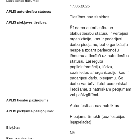
Labošanas datums:
17.06.2025
APLIS autortiesību statuss:
Tiesības nav skaidras
APLIS piekļuves tiesības:
Šī darba autortiesību un
blakustiesību statusu ir vērtējusi
organizācija, kas ir padarījusi
darbu pieejamu, bet organizācija
nespēja izdarīt pārliecinošu
lēmumu attiecībā uz autortiesību
statusu. Lai iegūtu
papildinformāciju, lūdzu,
sazinieties ar organizāciju, kas ir
padarījusi darbu pieejamu. Šo
darbu var brīvi lietot personiskai
lietošanai, zinātniskam pētījumam
vai pašizglītībai.
APLIS tiesību paziņojums:
Autortiesības nav noteiktas
APLIS piekļuves paziņojums:
Pieejams tīmeklī (bez iespējas
lejupielādēt)
Bloķēts:
Nē
Resursa virstips: