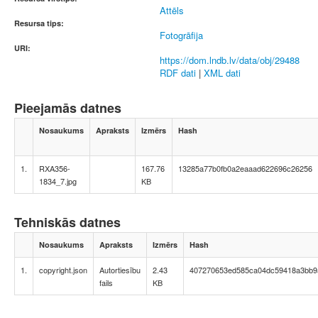
Attēls
Resursa tips:
Fotogrāfija
URI:
https://dom.lndb.lv/data/obj/29488
RDF dati
|
XML dati
Pieejamās datnes
Nosaukums
Apraksts
Izmērs
Hash
1.
RXA356-
167.76
13285a77b0fb0a2eaaad622696c26256
1834_7.jpg
KB
Tehniskās datnes
Nosaukums
Apraksts
Izmērs
Hash
1.
copyright.json
Autortiesību
2.43
407270653ed585ca04dc59418a3bb9
fails
KB