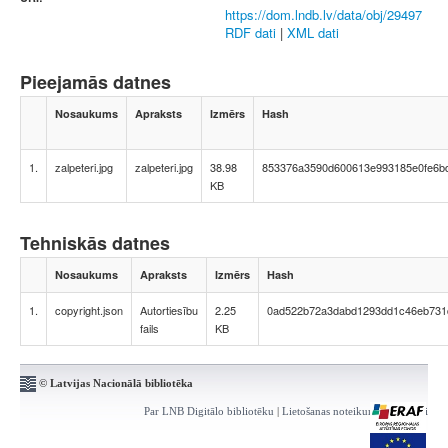
https://dom.lndb.lv/data/obj/29497
RDF dati
|
XML dati
Pieejamās datnes
Nosaukums
Apraksts
Izmērs
Hash
1.
zalpeteri.jpg
zalpeteri.jpg
38.98
853376a3590d600613e993185e0fe6b
KB
Tehniskās datnes
Nosaukums
Apraksts
Izmērs
Hash
1.
copyright.json
Autortiesību
2.25
0ad522b72a3dabd1293dd1c46eb731
fails
KB
© Latvijas Nacionālā bibliotēka
Par LNB Digitālo bibliotēku
|
Lietošanas noteikumi
|
Kontakti