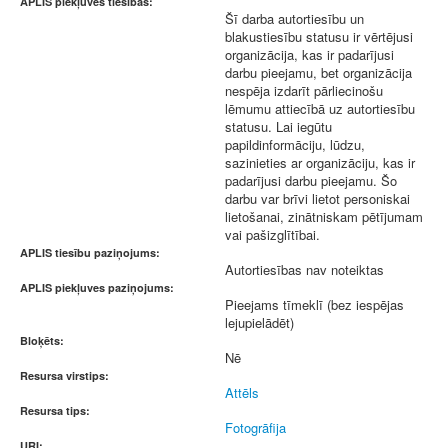
APLIS piekļuves tiesības:
Šī darba autortiesību un
blakustiesību statusu ir vērtējusi
organizācija, kas ir padarījusi
darbu pieejamu, bet organizācija
nespēja izdarīt pārliecinošu
lēmumu attiecībā uz autortiesību
statusu. Lai iegūtu
papildinformāciju, lūdzu,
sazinieties ar organizāciju, kas ir
padarījusi darbu pieejamu. Šo
darbu var brīvi lietot personiskai
lietošanai, zinātniskam pētījumam
vai pašizglītībai.
APLIS tiesību paziņojums:
Autortiesības nav noteiktas
APLIS piekļuves paziņojums:
Pieejams tīmeklī (bez iespējas
lejupielādēt)
Bloķēts:
Nē
Resursa virstips:
Attēls
Resursa tips:
Fotogrāfija
URI: