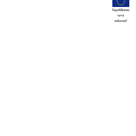
Ieguldījums
tavā
nākotnē!