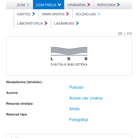
DOM
DOM PIEEJA
GRĀMATAS
PERIODIKA
KARTES
WWW ARHĪVS
KOLEKCIJAS
LABORATORIJA
LASĀMKOKS
|
LV
EN
Nosaukums (latviešu):
Policisti
Autors:
Autors nav zināms
Resursa virstips:
Attēls
Resursa tips:
Fotogrāfija