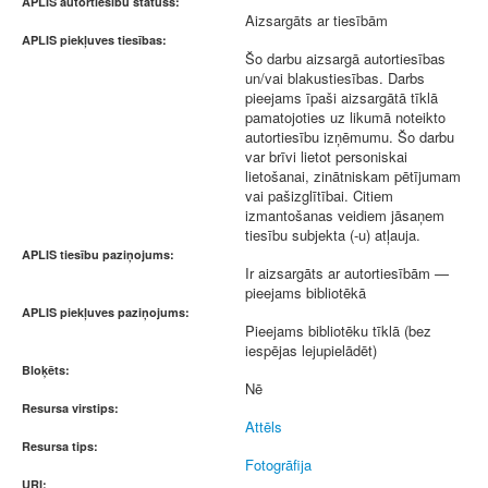
APLIS autortiesību statuss:
Aizsargāts ar tiesībām
APLIS piekļuves tiesības:
Šo darbu aizsargā autortiesības
un/vai blakustiesības. Darbs
pieejams īpaši aizsargātā tīklā
pamatojoties uz likumā noteikto
autortiesību izņēmumu. Šo darbu
var brīvi lietot personiskai
lietošanai, zinātniskam pētījumam
vai pašizglītībai. Citiem
izmantošanas veidiem jāsaņem
tiesību subjekta (-u) atļauja.
APLIS tiesību paziņojums:
Ir aizsargāts ar autortiesībām —
pieejams bibliotēkā
APLIS piekļuves paziņojums:
Pieejams bibliotēku tīklā (bez
iespējas lejupielādēt)
Bloķēts:
Nē
Resursa virstips:
Attēls
Resursa tips:
Fotogrāfija
URI: