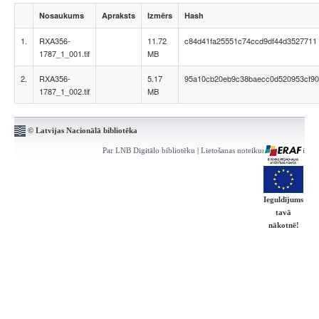
Nosaukums
Apraksts
Izmērs
Hash
1.
RXA356-
11.72
c84d41fa25551c74ccd9df44d3527711
1787_1_001.tif
MB
2.
RXA356-
5.17
95a10cb20eb9c38baecc0d520953cf90
1787_1_002.tif
MB
© Latvijas Nacionālā bibliotēka
Par LNB Digitālo bibliotēku
|
Lietošanas noteikumi
|
Kontakti
Ieguldījums
tavā
nākotnē!