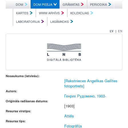
DOM
DOM PIEEJA
GRĀMATAS
PERIODIKA
KARTES
WWW ARHĪVS
KOLEKCIJAS
LABORATORIJA
LASĀMKOKS
|
LV
EN
Nosaukums (latviešu):
[Rakstnieces Angelikas Gailītes
fotoportrets]
Autors:
Генрих Рудомино, 1903-
Oriģināla radīšanas datums:
[1903]
Resursa virstips:
Attēls
Resursa tips:
Fotogrāfija