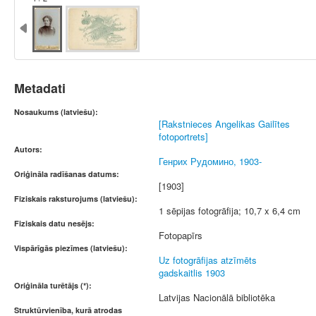
Metadati
Nosaukums (latviešu):
[Rakstnieces Angelikas Gailītes
fotoportrets]
Autors:
Генрих Рудомино, 1903-
Oriģināla radīšanas datums:
[1903]
Fiziskais raksturojums (latviešu):
1 sēpijas fotogrāfija; 10,7 x 6,4 cm
Fiziskais datu nesējs:
Fotopapīrs
Vispārīgās piezīmes (latviešu):
Uz fotogrāfijas atzīmēts
gadskaitlis 1903
Oriģināla turētājs (*):
Latvijas Nacionālā bibliotēka
Struktūrvienība, kurā atrodas