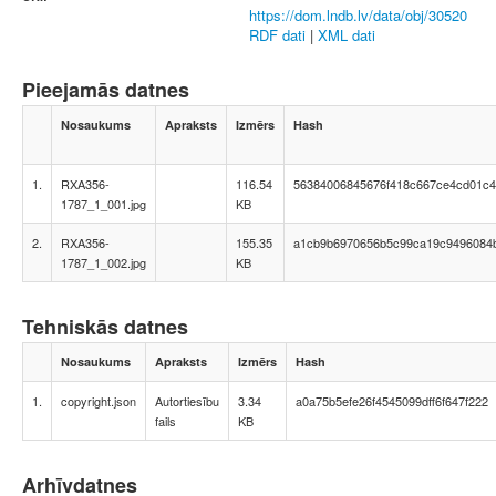
https://dom.lndb.lv/data/obj/30520
RDF dati
|
XML dati
Pieejamās datnes
Nosaukums
Apraksts
Izmērs
Hash
1.
RXA356-
116.54
56384006845676f418c667ce4cd01c
1787_1_001.jpg
KB
2.
RXA356-
155.35
a1cb9b6970656b5c99ca19c9496084
1787_1_002.jpg
KB
Tehniskās datnes
Nosaukums
Apraksts
Izmērs
Hash
1.
copyright.json
Autortiesību
3.34
a0a75b5efe26f4545099dff6f647f222
fails
KB
Arhīvdatnes