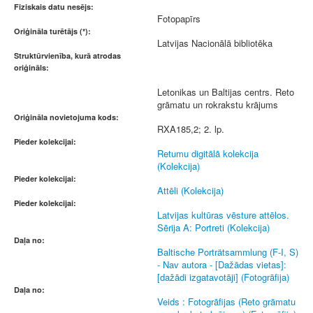
Fiziskais datu nesējs:
Fotopapīrs
Oriģināla turētājs (*):
Latvijas Nacionālā bibliotēka
Struktūrvienība, kurā atrodas
oriģināls:
Letonikas un Baltijas centrs. Reto
grāmatu un rokrakstu krājums
Oriģināla novietojuma kods:
RXA185,2; 2. lp.
Pieder kolekcijai:
Retumu digitālā kolekcija
(Kolekcija)
Pieder kolekcijai:
Attēli (Kolekcija)
Pieder kolekcijai:
Latvijas kultūras vēsture attēlos.
Sērija A: Portreti (Kolekcija)
Daļa no:
Baltische Porträtsammlung (F-I, S)
- Nav autora - [Dažādas vietas]:
[dažādi izgatavotāji] (Fotogrāfija)
Daļa no:
Veids : Fotogrāfijas (Reto grāmatu