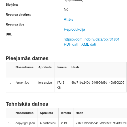
Bloķēts:
Nē
Resursa virstips:
Attēls
Resursa tips:
Reprodukcija
URI:
https://dom.lndb.lv/data/obj/31801
RDF dati
|
XML dati
Pieejamās datnes
Nosaukums
Apraksts
Izmērs
Hash
1.
fersen.jpg
fersen.jpg
17.18
8bc71be240d1346956d8d145fd90f205
KB
Tehniskās datnes
Nosaukums
Apraksts
Izmērs
Hash
1.
copyright.json
Autortiesību
2.19
7160f19dcd5e419d9b35997f643962c