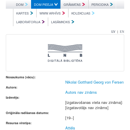
DOM
DOM PIEEJA
GRĀMATAS
PERIODIKA
KARTES
WWW ARHĪVS
KOLEKCIJAS
LABORATORIJA
LASĀMKOKS
|
LV
EN
Nosaukums (vācu):
Nikolai Gotthard Georg von Fersen
Autors:
Autors nav zināms
Izdevējs:
[izgatavošanas vieta nav zināma]:
[izgatavotājs nav zināms]
Oriģināla radīšanas datums:
[19--]
Resursa virstips:
Attēls