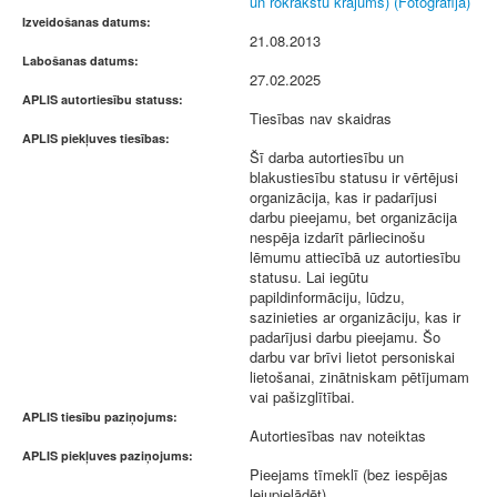
un rokrakstu krājums) (Fotogrāfija)
Izveidošanas datums:
21.08.2013
Labošanas datums:
27.02.2025
APLIS autortiesību statuss:
Tiesības nav skaidras
APLIS piekļuves tiesības:
Šī darba autortiesību un
blakustiesību statusu ir vērtējusi
organizācija, kas ir padarījusi
darbu pieejamu, bet organizācija
nespēja izdarīt pārliecinošu
lēmumu attiecībā uz autortiesību
statusu. Lai iegūtu
papildinformāciju, lūdzu,
sazinieties ar organizāciju, kas ir
padarījusi darbu pieejamu. Šo
darbu var brīvi lietot personiskai
lietošanai, zinātniskam pētījumam
vai pašizglītībai.
APLIS tiesību paziņojums:
Autortiesības nav noteiktas
APLIS piekļuves paziņojums:
Pieejams tīmeklī (bez iespējas
lejupielādēt)