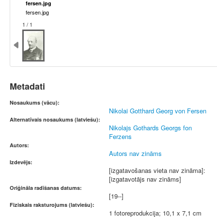
fersen.jpg
fersen.jpg
1 / 1
Metadati
Nosaukums (vācu):
Nikolai Gotthard Georg von Fersen
Alternatīvais nosaukums (latviešu):
Nikolajs Gothards Georgs fon
Ferzens
Autors:
Autors nav zināms
Izdevējs:
[izgatavošanas vieta nav zināma]:
[izgatavotājs nav zināms]
Oriģināla radīšanas datums:
[19--]
Fiziskais raksturojums (latviešu):
1 fotoreprodukcija; 10,1 x 7,1 cm