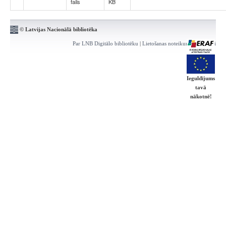
fails
KB
© Latvijas Nacionālā bibliotēka
Par LNB Digitālo bibliotēku
|
Lietošanas noteikumi
|
Kontakti
Ieguldījums
tavā
nākotnē!