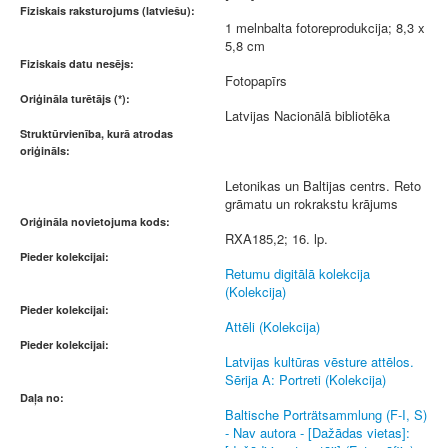
Fiziskais raksturojums (latviešu):
1 melnbalta fotoreprodukcija; 8,3 x
5,8 cm
Fiziskais datu nesējs:
Fotopapīrs
Oriģināla turētājs (*):
Latvijas Nacionālā bibliotēka
Struktūrvienība, kurā atrodas
oriģināls:
Letonikas un Baltijas centrs. Reto
grāmatu un rokrakstu krājums
Oriģināla novietojuma kods:
RXA185,2; 16. lp.
Pieder kolekcijai:
Retumu digitālā kolekcija
(Kolekcija)
Pieder kolekcijai:
Attēli (Kolekcija)
Pieder kolekcijai:
Latvijas kultūras vēsture attēlos.
Sērija A: Portreti (Kolekcija)
Daļa no:
Baltische Porträtsammlung (F-I, S)
- Nav autora - [Dažādas vietas]: