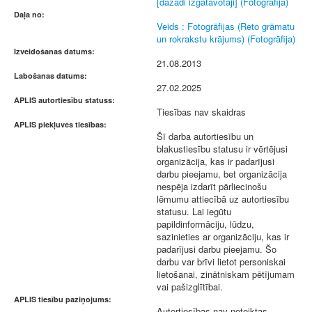
[dažādi izgatavotāji] (Fotogrāfija)
Daļa no:
Veids : Fotogrāfijas (Reto grāmatu
un rokrakstu krājums) (Fotogrāfija)
Izveidošanas datums:
21.08.2013
Labošanas datums:
27.02.2025
APLIS autortiesību statuss:
Tiesības nav skaidras
APLIS piekļuves tiesības:
Šī darba autortiesību un
blakustiesību statusu ir vērtējusi
organizācija, kas ir padarījusi
darbu pieejamu, bet organizācija
nespēja izdarīt pārliecinošu
lēmumu attiecībā uz autortiesību
statusu. Lai iegūtu
papildinformāciju, lūdzu,
sazinieties ar organizāciju, kas ir
padarījusi darbu pieejamu. Šo
darbu var brīvi lietot personiskai
lietošanai, zinātniskam pētījumam
vai pašizglītībai.
APLIS tiesību paziņojums:
Autortiesības nav noteiktas