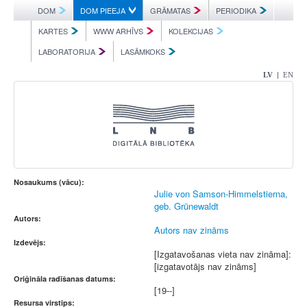
DOM
DOM PIEEJA
GRĀMATAS
PERIODIKA
KARTES
WWW ARHĪVS
KOLEKCIJAS
LABORATORIJA
LASĀMKOKS
|
LV
EN
Nosaukums (vācu):
Julie von Samson-Himmelstierna,
geb. Grünewaldt
Autors:
Autors nav zināms
Izdevējs:
[Izgatavošanas vieta nav zināma]:
[izgatavotājs nav zināms]
Oriģināla radīšanas datums:
[19--]
Resursa virstips: