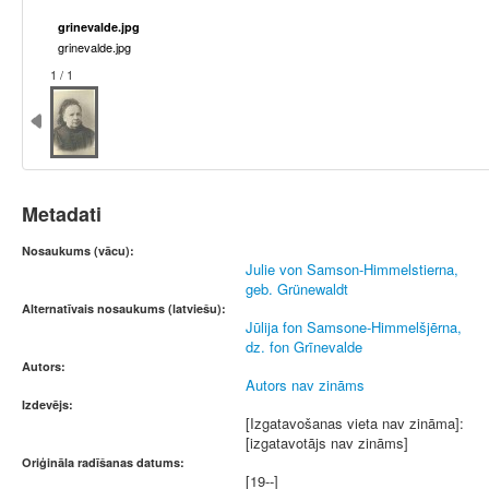
grinevalde.jpg
grinevalde.jpg
1 / 1
Metadati
Nosaukums (vācu):
Julie von Samson-Himmelstierna,
geb. Grünewaldt
Alternatīvais nosaukums (latviešu):
Jūlija fon Samsone-Himmelšjērna,
dz. fon Grīnevalde
Autors:
Autors nav zināms
Izdevējs:
[Izgatavošanas vieta nav zināma]:
[izgatavotājs nav zināms]
Oriģināla radīšanas datums:
[19--]