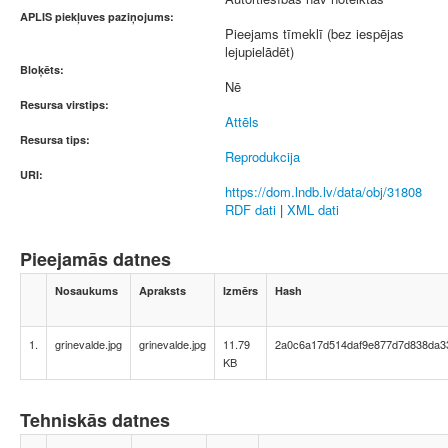
APLIS piekļuves paziņojums:
Pieejams tīmeklī (bez iespējas
lejupielādēt)
Bloķēts:
Nē
Resursa virstips:
Attēls
Resursa tips:
Reprodukcija
URI:
https://dom.lndb.lv/data/obj/31808
RDF dati
|
XML dati
Pieejamās datnes
Nosaukums
Apraksts
Izmērs
Hash
1.
grinevalde.jpg
grinevalde.jpg
11.79
2a0c6a17d514daf9e877d7d838da3
KB
Tehniskās datnes