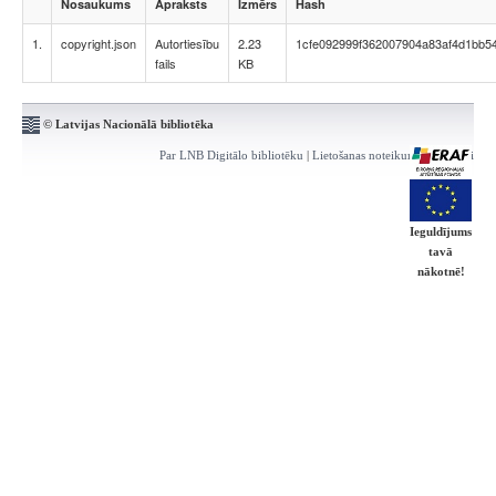
Nosaukums
Apraksts
Izmērs
Hash
1.
copyright.json
Autortiesību
2.23
1cfe092999f362007904a83af4d1bb5
fails
KB
© Latvijas Nacionālā bibliotēka
Par LNB Digitālo bibliotēku
|
Lietošanas noteikumi
|
Kontakti
Ieguldījums
tavā
nākotnē!