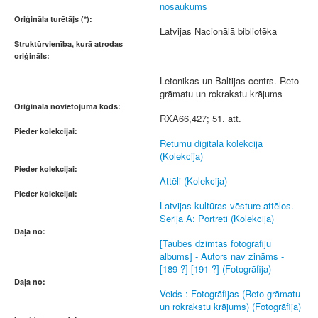
nosaukums
Oriģināla turētājs (*):
Latvijas Nacionālā bibliotēka
Struktūrvienība, kurā atrodas
oriģināls:
Letonikas un Baltijas centrs. Reto
grāmatu un rokrakstu krājums
Oriģināla novietojuma kods:
RXA66,427; 51. att.
Pieder kolekcijai:
Retumu digitālā kolekcija
(Kolekcija)
Pieder kolekcijai:
Attēli (Kolekcija)
Pieder kolekcijai:
Latvijas kultūras vēsture attēlos.
Sērija A: Portreti (Kolekcija)
Daļa no:
[Taubes dzimtas fotogrāfiju
albums] - Autors nav zināms -
[189-?]-[191-?] (Fotogrāfija)
Daļa no:
Veids : Fotogrāfijas (Reto grāmatu
un rokrakstu krājums) (Fotogrāfija)