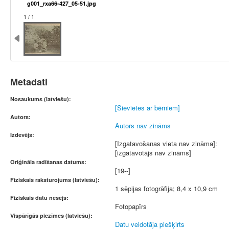
g001_rxa66-427_05-51.jpg
1 / 1
Metadati
Nosaukums (latviešu):
[Sievietes ar bērniem]
Autors:
Autors nav zināms
Izdevējs:
[Izgatavošanas vieta nav zināma]:
[izgatavotājs nav zināms]
Oriģināla radīšanas datums:
[19--]
Fiziskais raksturojums (latviešu):
1 sēpijas fotogrāfija; 8,4 x 10,9 cm
Fiziskais datu nesējs:
Fotopapīrs
Vispārīgās piezīmes (latviešu):
Datu veidotāja piešķirts