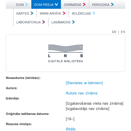
DOM
DOM PIEEJA
GRĀMATAS
PERIODIKA
KARTES
WWW ARHĪVS
KOLEKCIJAS
LABORATORIJA
LASĀMKOKS
|
LV
EN
Nosaukums (latviešu):
[Sievietes ar bērniem]
Autors:
Autors nav zināms
Izdevējs:
[Izgatavošanas vieta nav zināma]:
[izgatavotājs nav zināms]
Oriģināla radīšanas datums:
[19--]
Resursa virstips:
Attēls