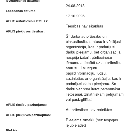
Izveidošanas datums:
24.08.2013
Labošanas datums:
17.10.2025
APLIS autortiesību statuss:
Tiesības nav skaidras
APLIS piekļuves tiesības:
Šī darba autortiesību un
blakustiesību statusu ir vērtējusi
organizācija, kas ir padarījusi
darbu pieejamu, bet organizācija
nespēja izdarīt pārliecinošu
lēmumu attiecībā uz autortiesību
statusu. Lai iegūtu
papildinformāciju, lūdzu,
sazinieties ar organizāciju, kas ir
padarījusi darbu pieejamu. Šo
darbu var brīvi lietot personiskai
lietošanai, zinātniskam pētījumam
vai pašizglītībai.
APLIS tiesību paziņojums:
Autortiesības nav noteiktas
APLIS piekļuves paziņojums:
Pieejams tīmeklī (bez iespējas
lejupielādēt)
Bloķēts: