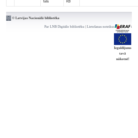
fails
KB
© Latvijas Nacionālā bibliotēka
Par LNB Digitālo bibliotēku
|
Lietošanas noteikumi
|
Kontakti
Ieguldījums
tavā
nākotnē!