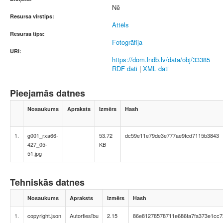
Nē
Resursa virstips:
Attēls
Resursa tips:
Fotogrāfija
URI:
https://dom.lndb.lv/data/obj/33385
RDF dati
|
XML dati
Pieejamās datnes
Nosaukums
Apraksts
Izmērs
Hash
1.
g001_rxa66-
53.72
dc59e11e79de3e777ae9fcd7115b3843
427_05-
KB
51.jpg
Tehniskās datnes
Nosaukums
Apraksts
Izmērs
Hash
1.
copyright.json
Autortiesību
2.15
86e81278578711e686fa7fa373e1cc7