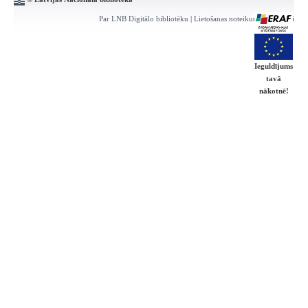
Par LNB Digitālo bibliotēku
|
Lietošanas noteikumi
|
Kontakti
Ieguldījums
tavā
nākotnē!