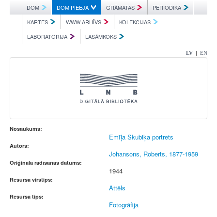
DOM
DOM PIEEJA
GRĀMATAS
PERIODIKA
KARTES
WWW ARHĪVS
KOLEKCIJAS
LABORATORIJA
LASĀMKOKS
|
LV
EN
Nosaukums:
Emīļa Skubiķa portrets
Autors:
Johansons, Roberts, 1877-1959
Oriģināla radīšanas datums:
1944
Resursa virstips:
Attēls
Resursa tips:
Fotogrāfija