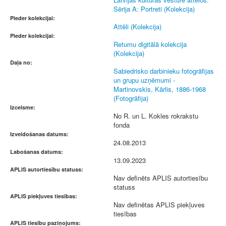
Sērija A: Portreti (Kolekcija)
Pieder kolekcijai:
Attēli (Kolekcija)
Pieder kolekcijai:
Retumu digitālā kolekcija
(Kolekcija)
Daļa no:
Sabiedrisko darbinieku fotogrāfijas
un grupu uzņēmumi -
Martinovskis, Kārlis, 1886-1968
(Fotogrāfija)
Izcelsme:
No R. un L. Kokles rokrakstu
fonda
Izveidošanas datums:
24.08.2013
Labošanas datums:
13.09.2023
APLIS autortiesību statuss:
Nav definēts APLIS autortiesību
statuss
APLIS piekļuves tiesības:
Nav definētas APLIS piekļuves
tiesības
APLIS tiesību paziņojums: