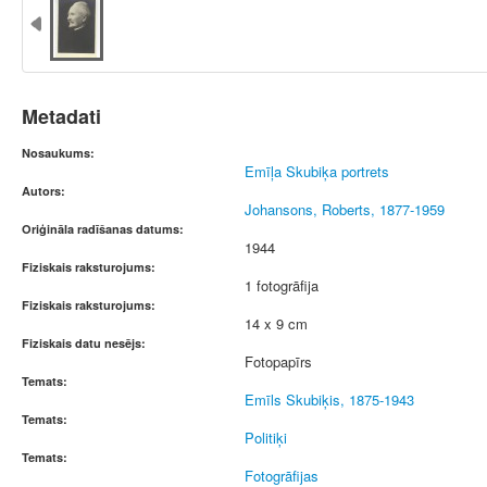
Metadati
Nosaukums:
Emīļa Skubiķa portrets
Autors:
Johansons, Roberts, 1877-1959
Oriģināla radīšanas datums:
1944
Fiziskais raksturojums:
1 fotogrāfija
Fiziskais raksturojums:
14 x 9 cm
Fiziskais datu nesējs:
Fotopapīrs
Temats:
Emīls Skubiķis, 1875-1943
Temats:
Politiķi
Temats:
Fotogrāfijas