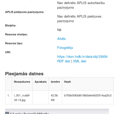
Nav definēts APLIS autortiesību
paziņojums
APLIS piekļuves paziņojums:
Nav definēts APLIS piekļuves
paziņojums
Bloķēts:
Nē
Resursa virstips:
Attēls
Resursa tips:
Fotogrāfija
URI:
https://dom.lndb.lv/data/obj/33659
RDF dati
|
XML dati
Pieejamās datnes
Nosaukums
Apraksts
Izmērs
Hash
1.
l_001_rxa69-
42.56
b793b0083d8108b5defd420514aa2fc3
33-13.jpg
KB
© Latvijas Nacionālā bibliotēka