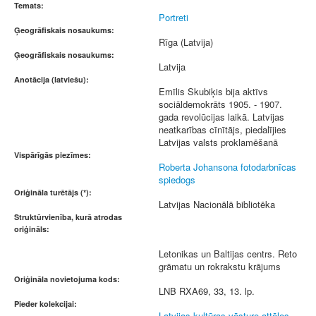
Temats:
Portreti
Ģeogrāfiskais nosaukums:
Rīga (Latvija)
Ģeogrāfiskais nosaukums:
Latvija
Anotācija (latviešu):
Emīlis Skubiķis bija aktīvs
sociāldemokrāts 1905. - 1907.
gada revolūcijas laikā. Latvijas
neatkarības cīnītājs, piedalījies
Latvijas valsts proklamēšanā
Vispārīgās piezīmes:
Roberta Johansona fotodarbnīcas
spiedogs
Oriģināla turētājs (*):
Latvijas Nacionālā bibliotēka
Struktūrvienība, kurā atrodas
oriģināls:
Letonikas un Baltijas centrs. Reto
grāmatu un rokrakstu krājums
Oriģināla novietojuma kods:
LNB RXA69, 33, 13. lp.
Pieder kolekcijai:
Latvijas kultūras vēsture attēlos.