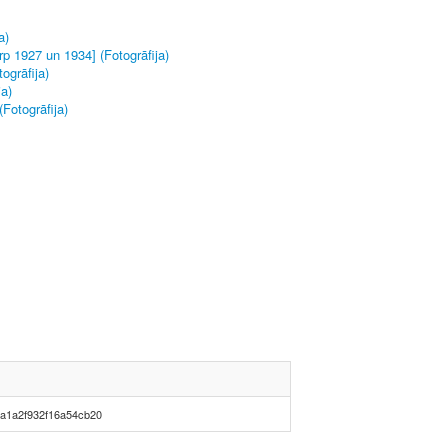
a)
rp 1927 un 1934] (Fotogrāfija)
ogrāfija)
ja)
Fotogrāfija)
a1a2f932f16a54cb20