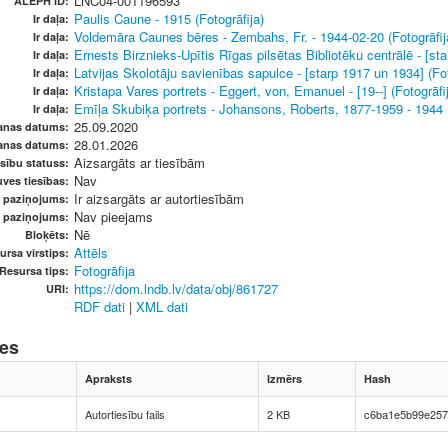
LNC04-001196593
ALEPH ID:
Paulis Caune - 1915 (Fotogrāfija)
Ir daļa:
Voldemāra Caunes bēres - Zembahs, Fr. - 1944-02-20 (Fotogrāfij
Ir daļa:
Ernests Birznieks-Upītis Rīgas pilsētas Bibliotēku centrālē - [sta
Ir daļa:
Latvijas Skolotāju savienības sapulce - [starp 1917 un 1934] (Fot
Ir daļa:
Kristapa Vares portrets - Eggert, von, Emanuel - [19--] (Fotogrāfi
Ir daļa:
Emīļa Skubiķa portrets - Johansons, Roberts, 1877-1959 - 1944 (
Ir daļa:
25.09.2020
anas datums:
28.01.2026
anas datums:
Aizsargāts ar tiesībām
sību statuss:
Nav
ves tiesības:
Ir aizsargāts ar autortiesībām
u paziņojums:
Nav pieejams
s paziņojums:
Nē
Bloķēts:
Attēls
ursa virstips:
Fotogrāfija
Resursa tips:
https://dom.lndb.lv/data/obj/861727
URI:
RDF dati
|
XML dati
nes
Apraksts
Izmērs
Hash
Autortiesību fails
2 KB
c6ba1e5b99e257