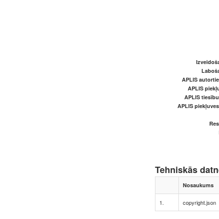
Izveidoš
Laboš
APLIS autortie
APLIS piekļu
APLIS tiesīb
APLIS piekļuve
Res
Tehniskās dat
Nosaukums
1.
copyright.json