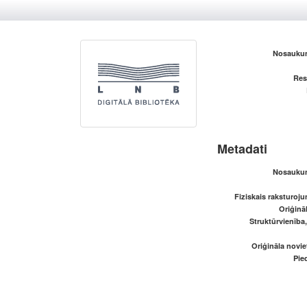
Nosaukum
Res
Metadati
Nosaukum
Fiziskais raksturoju
Oriģināl
Struktūrvienība
Oriģināla novi
Pied