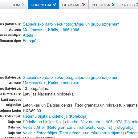
DOM
DOM PIEEJA
GRĀMATAS
PERIODIKA
KARTES
Sabiedrisko darbinieku fotogrāfijas un grupu uzņēmumi
s (latviešu):
Martinovskis, Kārlis, 1886-1968
Autors:
Attēls
ursa virstips:
Fotogrāfija
Resursa tips:
Sabiedrisko darbinieku fotogrāfijas un grupu uzņēmumi
s (latviešu):
Martinovskis, Kārlis, 1886-1968
Autors:
13 fotogrāfijas.
ms (latviešu):
Latvijas Nacionālā bibliotēka
a turētājs (*):
, kurā atrodas
Letonikas un Baltijas centrs. Reto grāmatu un rokrakstu krājums
oriģināls:
RXA69,33
etojuma kods:
Retumu digitālā kolekcija (Kolekcija)
er kolekcijai:
Rūdolfa un Lidijas Kokļu fonds - Nav autora - 1905-1973 (Rokrak
Daļa no:
Veids : Attēli (Reto grāmatu un rokrakstu krājums) (Fotogrāfija)
Daļa no:
Veids : Fotogrāfijas (Reto grāmatu un rokrakstu krājums) (Fotogrā
Daļa no: