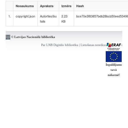
Nosaukums
Apraksts
Izmērs
Hash
1.
copyright.json
Autortiesību
2.23
bce70e3f83857bdb28bcb50eed53496
fails
KB
© Latvijas Nacionālā bibliotēka
Par LNB Digitālo bibliotēku
|
Lietošanas noteikumi
|
Kontakti
Ieguldījums
tavā
nākotnē!