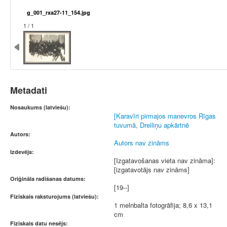
g_001_rxa27-11_154.jpg
1 / 1
Metadati
Nosaukums (latviešu):
[Karavīri pirmajos manevros Rīgas
tuvumā, Dreiliņu apkārtnē
Autors:
Autors nav zināms
Izdevējs:
[Izgatavošanas vieta nav zināma]:
[izgatavotājs nav zināms]
Oriģināla radīšanas datums:
[19--]
Fiziskais raksturojums (latviešu):
1 melnbalta fotogrāfija; 8,6 x 13,1
cm
Fiziskais datu nesējs: