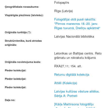
Fotopapīrs
Ģeogrāfiskais nosaukums:
Rīga (Latvija)
Vispārīgās piezīmes (latviešu):
Fotogrāfijai otrā pusē rakstīts:
"Pirmos manevros 18.-20. janv.
Rīgas tuvumā, Dreiliņu apkārtnē"
Oriģināla turētājs (*):
Latvijas Nacionālā bibliotēka
Struktūrvienība, kurā atrodas
oriģināls:
Letonikas un Baltijas centrs. Reto
grāmatu un rokrakstu krājums
Oriģināla novietojuma kods:
RXA27,11; 154. att.
Pieder kolekcijai:
Retumu digitālā kolekcija
Pieder kolekcijai:
Attēli (Kolekcija)
Pieder kolekcijai:
Latvijas kultūras vēsture attēlos.
Sērija A: Portreti
Daļa no:
[Kārļa Martinsona fotogrāfiju