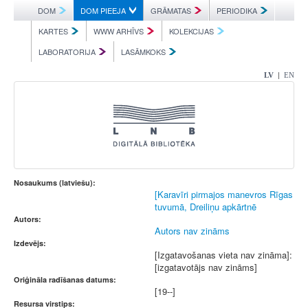
DOM
DOM PIEEJA
GRĀMATAS
PERIODIKA
KARTES
WWW ARHĪVS
KOLEKCIJAS
LABORATORIJA
LASĀMKOKS
|
LV
EN
Nosaukums (latviešu):
[Karavīri pirmajos manevros Rīgas
tuvumā, Dreiliņu apkārtnē
Autors:
Autors nav zināms
Izdevējs:
[Izgatavošanas vieta nav zināma]:
[izgatavotājs nav zināms]
Oriģināla radīšanas datums:
[19--]
Resursa virstips: