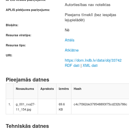
Autortiesības nav noteiktas
APLIS piekļuves paziņojums:
Pieejams tīmeklī (bez iespējas
lejupielādēt)
Bloķēts:
Nē
Resursa virstips:
Attēls
Resursa tips:
Atklātne
URI:
https://dom.lndb.lv/data/obj/33742
RDF dati
|
XML dati
Pieejamās datnes
Nosaukums
Apraksts
Izmērs
Hash
1.
g_001_rxa27-
69.6
c4c7f362de379548893f75cd232b786c
11_154.jpg
KB
Tehniskās datnes