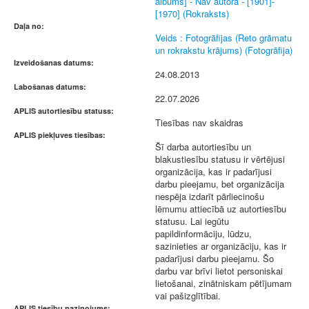
albums] - Nav autora - [1901]-
[1970] (Rokraksts)
Daļa no:
Veids : Fotogrāfijas (Reto grāmatu
un rokrakstu krājums) (Fotogrāfija)
Izveidošanas datums:
24.08.2013
Labošanas datums:
22.07.2026
APLIS autortiesību statuss:
Tiesības nav skaidras
APLIS piekļuves tiesības:
Šī darba autortiesību un
blakustiesību statusu ir vērtējusi
organizācija, kas ir padarījusi
darbu pieejamu, bet organizācija
nespēja izdarīt pārliecinošu
lēmumu attiecībā uz autortiesību
statusu. Lai iegūtu
papildinformāciju, lūdzu,
sazinieties ar organizāciju, kas ir
padarījusi darbu pieejamu. Šo
darbu var brīvi lietot personiskai
lietošanai, zinātniskam pētījumam
vai pašizglītībai.
APLIS tiesību paziņojums: