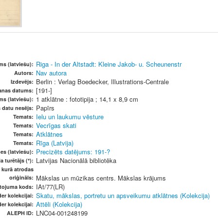
Riga - In der Altstadt: Kleine Jakob- u. Scheunenstr
s (latviešu):
Nav autora
Autors:
Berlin : Verlag Boedecker, Illustrations-Centrale
Izdevējs:
[191-]
šanas datums:
1 atklātne : fototipija ; 14,1 x 8,9 cm
ms (latviešu):
Papīrs
s datu nesējs:
Ielu un laukumu vēsture
Temats:
Vecrīgas skati
Temats:
Atklātnes
Temats:
Rīga (Latvija)
Temats:
Precizēts datējums: 191-?
es (latviešu):
Latvijas Nacionālā bibliotēka
a turētājs (*):
, kurā atrodas
Mākslas un mūzikas centrs. Mākslas krājums
oriģināls:
IAt/77(LR)
etojuma kods:
Skatu, mākslas, portretu un apsveikumu atklātnes (Kolekcija)
er kolekcijai:
Attēli (Kolekcija)
er kolekcijai:
LNC04-001248199
ALEPH ID: