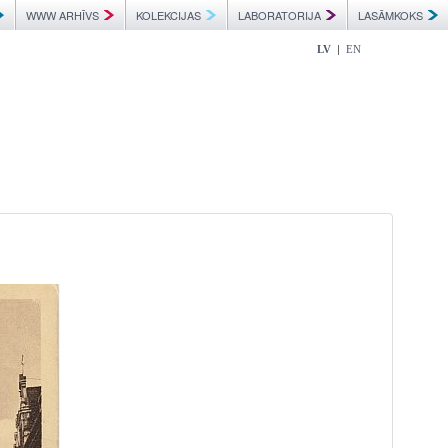
WWW ARHĪVS
KOLEKCIJAS
LABORATORIJA
LASĀMKOKS
|
LV
EN