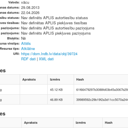
vācu
Valoda:
29.08.2013
anas datums:
22.04.2026
anas datums:
Nav definēts APLIS autortiesību statuss
sību statuss:
Nav definētas APLIS piekļuves tiesības
ves tiesības:
Nav definēts APLIS autortiesību paziņojums
u paziņojums:
Nav definēts APLIS piekļuves paziņojums
s paziņojums:
Nē
Bloķēts:
Attēls
ursa virstips:
Atklātne
Resursa tips:
https://dom.lndb.lv/data/obj/39724
URI:
RDF dati
|
XML dati
nes
Apraksts
Izmērs
Hash
pg
45.12 KB
61f66479297b3088fd03b45a3067b29
pg
46.89 KB
39989592c29b19f2a3d11cc5070a24
nes
Apraksts
Izmērs
Hash