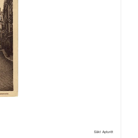
Sākt
Apturēt