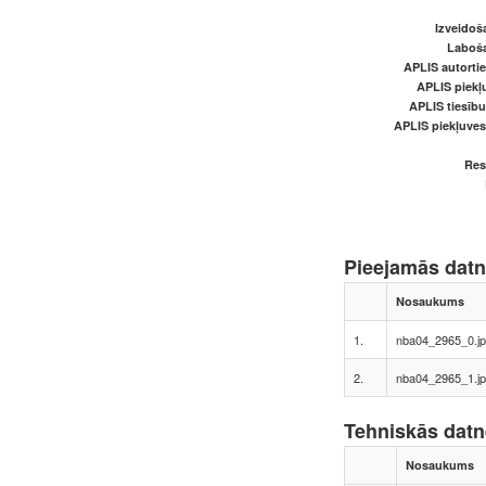
Izveidoš
Laboš
APLIS autortie
APLIS piekļu
APLIS tiesīb
APLIS piekļuve
Res
Pieejamās dat
Nosaukums
1.
nba04_2965_0.j
2.
nba04_2965_1.j
Tehniskās dat
Nosaukums