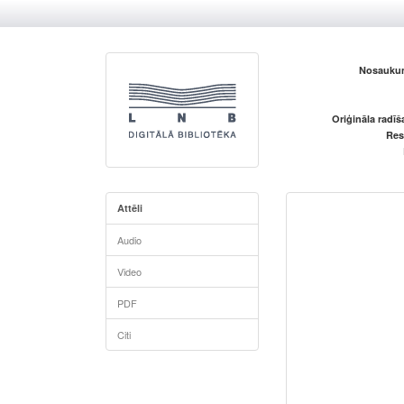
Nosaukum
Oriģināla radī
Res
Attēli
Audio
Video
PDF
Citi