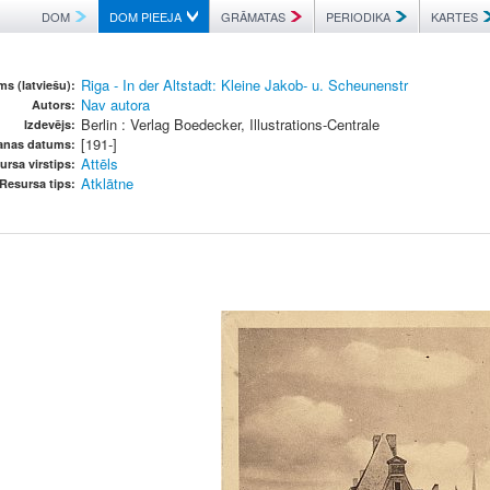
DOM
DOM PIEEJA
GRĀMATAS
PERIODIKA
KARTES
Riga - In der Altstadt: Kleine Jakob- u. Scheunenstr
s (latviešu):
Nav autora
Autors:
Berlin : Verlag Boedecker, Illustrations-Centrale
Izdevējs:
[191-]
šanas datums:
Attēls
ursa virstips:
Atklātne
Resursa tips: