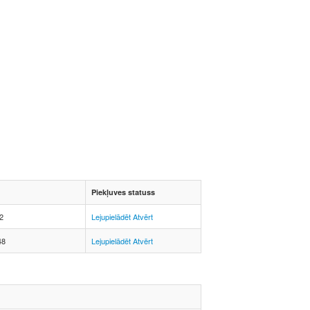
Piekļuves statuss
2
Lejupielādēt
Atvērt
48
Lejupielādēt
Atvērt