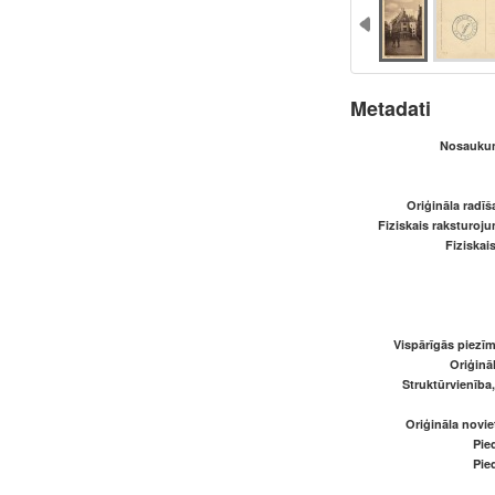
Metadati
Nosaukum
Oriģināla radī
Fiziskais raksturoju
Fiziskai
Vispārīgās piezīm
Oriģināl
Struktūrvienība
Oriģināla novi
Pied
Pied