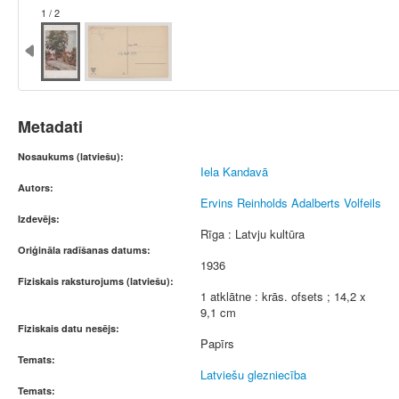
1 / 2
Metadati
Nosaukums (latviešu):
Iela Kandavā
Autors:
Ervins Reinholds Adalberts Volfeils
Izdevējs:
Rīga : Latvju kultūra
Oriģināla radīšanas datums:
1936
Fiziskais raksturojums (latviešu):
1 atklātne : krās. ofsets ; 14,2 x
9,1 cm
Fiziskais datu nesējs:
Papīrs
Temats:
Latviešu glezniecība
Temats: