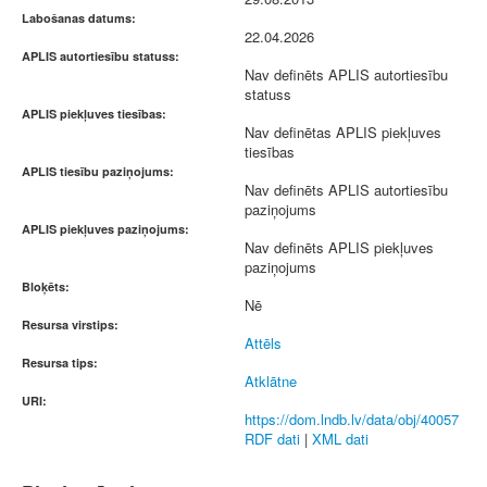
Labošanas datums:
22.04.2026
APLIS autortiesību statuss:
Nav definēts APLIS autortiesību
statuss
APLIS piekļuves tiesības:
Nav definētas APLIS piekļuves
tiesības
APLIS tiesību paziņojums:
Nav definēts APLIS autortiesību
paziņojums
APLIS piekļuves paziņojums:
Nav definēts APLIS piekļuves
paziņojums
Bloķēts:
Nē
Resursa virstips:
Attēls
Resursa tips:
Atklātne
URI:
https://dom.lndb.lv/data/obj/40057
RDF dati
|
XML dati