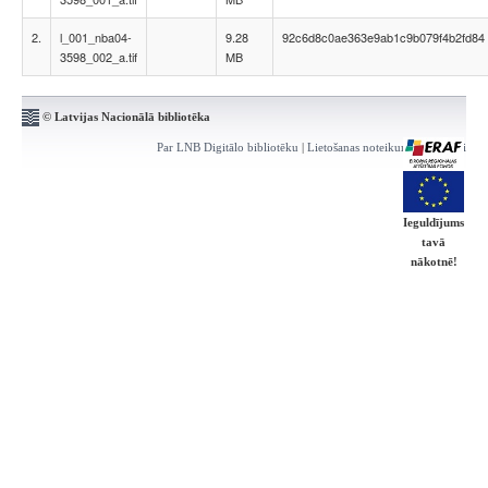
2.
l_001_nba04-
9.28
92c6d8c0ae363e9ab1c9b079f4b2fd84
3598_002_a.tif
MB
© Latvijas Nacionālā bibliotēka
Par LNB Digitālo bibliotēku
|
Lietošanas noteikumi
|
Kontakti
Ieguldījums
tavā
nākotnē!