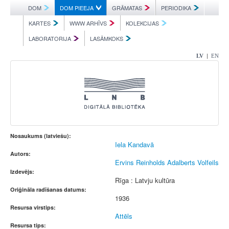
DOM
DOM PIEEJA
GRĀMATAS
PERIODIKA
KARTES
WWW ARHĪVS
KOLEKCIJAS
LABORATORIJA
LASĀMKOKS
|
LV
EN
Nosaukums (latviešu):
Iela Kandavā
Autors:
Ervins Reinholds Adalberts Volfeils
Izdevējs:
Rīga : Latvju kultūra
Oriģināla radīšanas datums:
1936
Resursa virstips:
Attēls
Resursa tips: