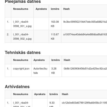
Pieejamās datnes
Nosaukums
Apraksts
Izmērs
Hash
1.
l_001_nba04-
163.08
9c3bc0995f2219d47ddc065a68821b
3598_001_a.jpg
KB
2.
l_001_nba04-
113.67
a100f74ea40deb84a4e88fdba8fa8163
3598_002_a.jpg
KB
Tehniskās datnes
Nosaukums
Apraksts
Izmērs
Hash
1.
copyright.json
Autortiesību
3.28
0b9b1260906456d51d2a425ec92ca2
fails
KB
Arhīvdatnes
Nosaukums
Apraksts
Izmērs
Hash
1.
l_001_nba04-
9.33
cb12b0e803d6799129f9a66456c31195
3598_001_a.tif
MB