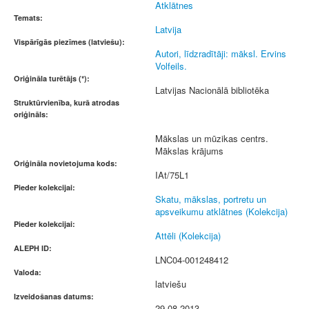
Atklātnes
Temats:
Latvija
Vispārīgās piezīmes (latviešu):
Autori, līdzradītāji: māksl. Ervins
Volfeils.
Oriģināla turētājs (*):
Latvijas Nacionālā bibliotēka
Struktūrvienība, kurā atrodas
oriģināls:
Mākslas un mūzikas centrs.
Mākslas krājums
Oriģināla novietojuma kods:
IAt/75L1
Pieder kolekcijai:
Skatu, mākslas, portretu un
apsveikumu atklātnes (Kolekcija)
Pieder kolekcijai:
Attēli (Kolekcija)
ALEPH ID:
LNC04-001248412
Valoda:
latviešu
Izveidošanas datums:
29.08.2013