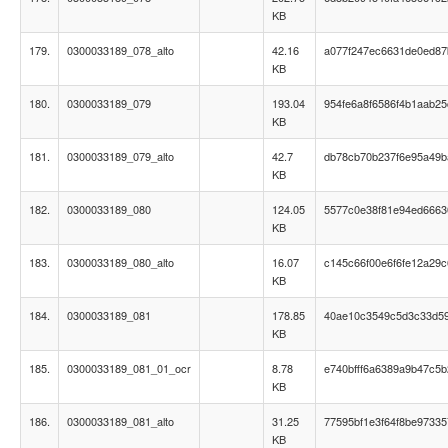
KB
179.
0300033189_078_alto
42.16
a077f247ec6631de0ed87
KB
180.
0300033189_079
193.04
954fe6a8f6586f4b1aab2
KB
181.
0300033189_079_alto
42.7
db78cb70b237f6e95a49b
KB
182.
0300033189_080
124.05
5577c0e38f81e94ed666
KB
183.
0300033189_080_alto
16.07
c145c66f00e6f6fe12a29
KB
184.
0300033189_081
178.85
40ae10c3549c5d3c33d59
KB
185.
0300033189_081_01_ocr
8.78
e740bfff6a6389a9b47c5b
KB
186.
0300033189_081_alto
31.25
77595bf1e3f64f8be97335
KB