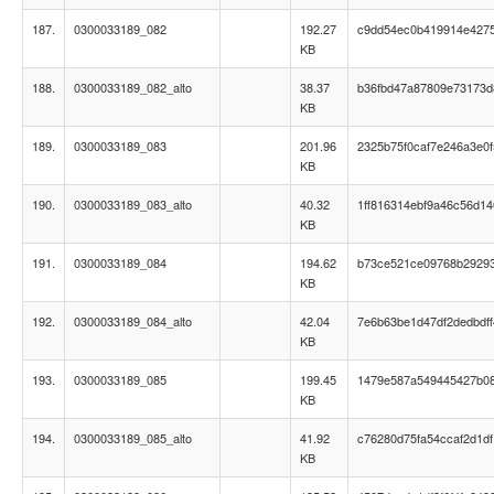
187.
0300033189_082
192.27
c9dd54ec0b419914e427
KB
188.
0300033189_082_alto
38.37
b36fbd47a87809e73173d
KB
189.
0300033189_083
201.96
2325b75f0caf7e246a3e0
KB
190.
0300033189_083_alto
40.32
1ff816314ebf9a46c56d1
KB
191.
0300033189_084
194.62
b73ce521ce09768b2929
KB
192.
0300033189_084_alto
42.04
7e6b63be1d47df2dedbdff
KB
193.
0300033189_085
199.45
1479e587a549445427b08
KB
194.
0300033189_085_alto
41.92
c76280d75fa54ccaf2d1df
KB