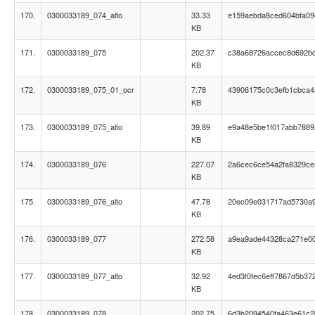
170.
0300033189_074_alto
33.33
e159aebda8ced604bfa0
KB
171.
0300033189_075
202.37
c38a68726accec8d692b
KB
172.
0300033189_075_01_ocr
7.78
43906175c0c3efb1cbca4
KB
173.
0300033189_075_alto
39.89
e9a48e5be1f017abb788
KB
174.
0300033189_076
227.07
2a6cec6ce54a2fa8329c
KB
175.
0300033189_076_alto
47.78
20ec09e031717ad5730a
KB
176.
0300033189_077
272.58
a9ea9ade44328ca271e0
KB
177.
0300033189_077_alto
32.92
4ed3f0fec6eff7867d5b37
KB
178.
0300033189_078
202.75
6d3b2094540fa463e61c