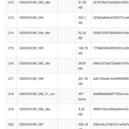
212.
0300033189_093_alto
51.33
227679a31e4b262c03f5c
KB
213.
0300033189_094
223.1
22362a6b6a42939751a46
KB
214.
0300033189_094_alto
52.32
29397233f76bf0380f16a
KB
215.
0300033189_095
196.76
77f3b6f396d9553091a32
KB
216.
0300033189_095_alto
38.87
699a7972bd75a8d010f7b
KB
217.
0300033189_096
361.49
dd0130ea6c4e59ff69399
KB
218.
0300033189_096_01_ocr
497
8a868bd9a85f7793ea14c
bytes
219.
0300033189_096_alto
9.23
988f41f5acf9dbba944c9
KB
220.
0300033189_097
329.18
2381b3c27d637e1a43d7