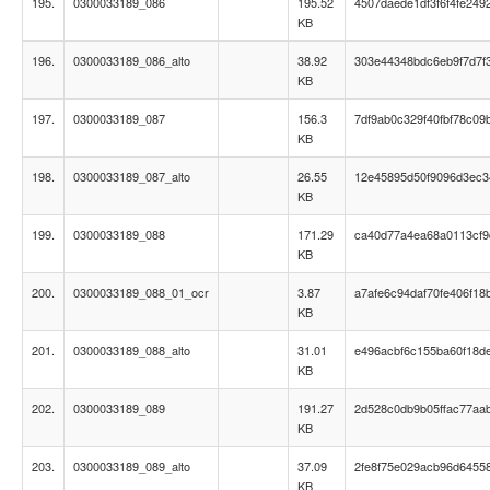
195.
0300033189_086
195.52
4507daede1df3f6f4fe249
KB
196.
0300033189_086_alto
38.92
303e44348bdc6eb9f7d7f
KB
197.
0300033189_087
156.3
7df9ab0c329f40fbf78c09
KB
198.
0300033189_087_alto
26.55
12e45895d50f9096d3ec3
KB
199.
0300033189_088
171.29
ca40d77a4ea68a0113cf9
KB
200.
0300033189_088_01_ocr
3.87
a7afe6c94daf70fe406f18
KB
201.
0300033189_088_alto
31.01
e496acbf6c155ba60f18d
KB
202.
0300033189_089
191.27
2d528c0db9b05ffac77aab
KB
203.
0300033189_089_alto
37.09
2fe8f75e029acb96d6455
KB