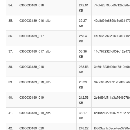
34.
0300033189_016
242.01
746f42879cdd9712b026
KB
35.
0300033189_016_alto
32.27
42d8d94e8850c3c63147
KB
36.
0300033189_017
258.4
ca0fc26c63c1b00ac08b2
KB
37.
0300033189_017_alto
56.36
11d7672324d059c12e47
KB
38.
0300033189_018
233.53
3c691523fd96c17810c6
KB
39.
0300033189_018_alto
20.29
946c8e7f5d39120dffe6a6
KB
40.
0300033189_019
212.58
2e1df9fb511a3a764657f
KB
41.
0300033189_019_alto
33.17
bd10550271007bf713c72
KB
42.
0300033189_020
248.22
f0803aa1c3ece4ee3790e