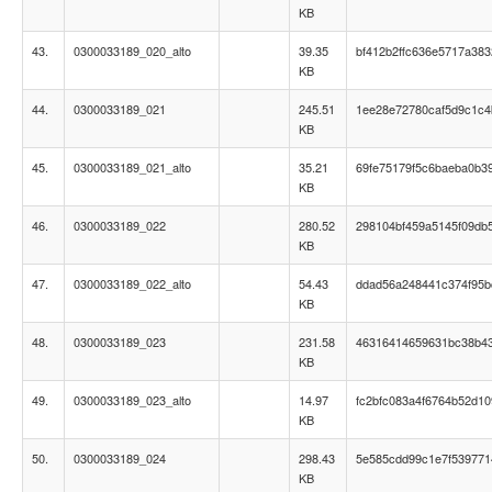
KB
43.
0300033189_020_alto
39.35
bf412b2ffc636e5717a38
KB
44.
0300033189_021
245.51
1ee28e72780caf5d9c1c
KB
45.
0300033189_021_alto
35.21
69fe75179f5c6baeba0b3
KB
46.
0300033189_022
280.52
298104bf459a5145f09db5
KB
47.
0300033189_022_alto
54.43
ddad56a248441c374f95b
KB
48.
0300033189_023
231.58
46316414659631bc38b4
KB
49.
0300033189_023_alto
14.97
fc2bfc083a4f6764b52d1
KB
50.
0300033189_024
298.43
5e585cdd99c1e7f53977
KB