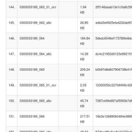
144.
0300033189_063_01_ocr
1.94
2f5146aaab13e1c0a8c5
KB
145.
0300033189_063_alto
26.85
adbd3d4925efa4232abf97
KB
146.
0300033189_064
184.84
5dbdc6046ef173789fe8d
KB
147.
0300033189_064_alto
14.39
dc4c21952d0123e99215
KB
148.
0300033189_065
209.24
b0b97d8d607906738b41f
KB
149.
0300033189_065_01_ocr
2.03
12330050c227fdf4f4fc42
KB
150.
0300033189_065_alto
45.74
7287cbf9e687af5593b7d
KB
151.
0300033189_066
217.51
16b3e12689060484e38f6
KB
152.
0300033189_066_alto
48.63
57dbadf8e3ca8a31270c