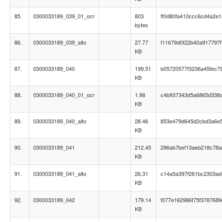
85.
0300033189_039_01_ocr
803
ff0d80fa410ccc6cd4a2e
bytes
86.
0300033189_039_alto
27.77
f11679d0f22b40a917797
KB
87.
0300033189_040
199.51
b05720577f3236a45fec7
KB
88.
0300033189_040_01_ocr
1.98
c4b937343d5a6865d338
KB
89.
0300033189_040_alto
28.46
853e479d645d2cbd3a6e
KB
90.
0300033189_041
212.45
296ab7bef13aeb218c78
KB
91.
0300033189_041_alto
26.31
c14a5a397f261bc2303ad
KB
92.
0300033189_042
179.14
f077e162986f75f378768
KB