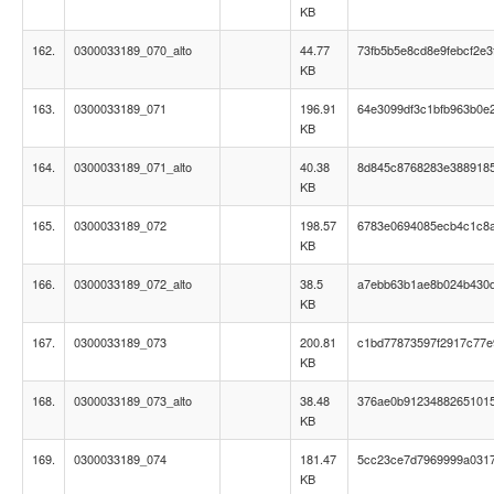
KB
162.
0300033189_070_alto
44.77
73fb5b5e8cd8e9febcf2e3
KB
163.
0300033189_071
196.91
64e3099df3c1bfb963b0e
KB
164.
0300033189_071_alto
40.38
8d845c8768283e388918
KB
165.
0300033189_072
198.57
6783e0694085ecb4c1c8
KB
166.
0300033189_072_alto
38.5
a7ebb63b1ae8b024b430
KB
167.
0300033189_073
200.81
c1bd77873597f2917c77e
KB
168.
0300033189_073_alto
38.48
376ae0b9123488265101
KB
169.
0300033189_074
181.47
5cc23ce7d7969999a031
KB