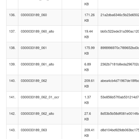
KB
136.
0300033189_060
171.26
21a2dba6346c5b23d650
KB
137.
0300033189_060_alto
19.44
bb0c522ede31a390ac120
KB
138.
0300033189_061
175.99
89f8996970c7f89652bd3
KB
139.
0300033189_061_alto
6.89
2362b7181b8eda296702
KB
140.
0300033189_062
209.61
abea4cb4d71967de18ffb
KB
141.
0300033189_062_01_ocr
1.37
53e856b57f0ab531214d7
KB
142.
0300033189_062_alto
27.6
8d53b5b58dff081e0014fb
KB
143.
0300033189_063
209.41
d8d104bd929db063bc17
KB