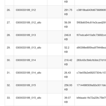
KB
26.
0300033189_012
291.75
c38f18ba643fd67368969
KB
27.
0300033189_012_alto
56.09
5f93b6054c81fe3caed29
KB
28.
0300033189_013
246.8
f07edca6410a9c73692c
KB
29.
0300033189_013_alto
52.2
d90398e895fea979448e
KB
30.
0300033189_014
216.42
283c63c5b6cfb3dc27d1
KB
31.
0300033189_014_alto
26.43
c7de05b2e69207304c10
KB
32.
0300033189_015
256.93
1714498f309a92e3011b
KB
33.
0300033189_015_alto
39.07
b9daadc1fb72a23fc75bf7
KB