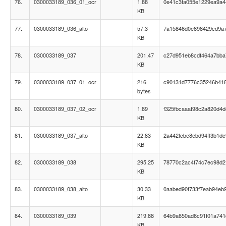
76.
0300033189_036_01_ocr
1.88
0e41c3fa055e1229ea9a
KB
77.
0300033189_036_alto
57.3
7a15846d0e898429cd9a
KB
78.
0300033189_037
201.47
c27d951eb8cdf464a7bb
KB
79.
0300033189_037_01_ocr
216
c90131d7776c35246b41
bytes
80.
0300033189_037_02_ocr
1.89
f325fbcaaaf98c2a820d4
KB
81.
0300033189_037_alto
22.83
2a442fcbe8ebd94ff3b1d
KB
82.
0300033189_038
295.25
78770c2ac4f74c7ec98d
KB
83.
0300033189_038_alto
30.33
0aabed90f733f7eab94eb
KB
84.
0300033189_039
219.88
64b9a650ad6c91f01a74
KB