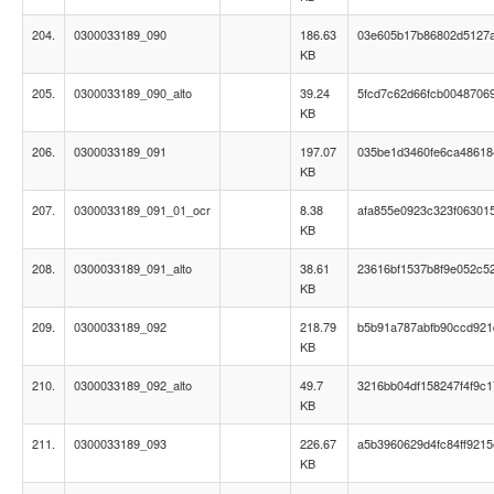
204.
0300033189_090
186.63
03e605b17b86802d5127
KB
205.
0300033189_090_alto
39.24
5fcd7c62d66fcb0048706
KB
206.
0300033189_091
197.07
035be1d3460fe6ca4861
KB
207.
0300033189_091_01_ocr
8.38
afa855e0923c323f063015
KB
208.
0300033189_091_alto
38.61
23616bf1537b8f9e052c5
KB
209.
0300033189_092
218.79
b5b91a787abfb90ccd92
KB
210.
0300033189_092_alto
49.7
3216bb04df158247f4f9c
KB
211.
0300033189_093
226.67
a5b3960629d4fc84ff9215
KB