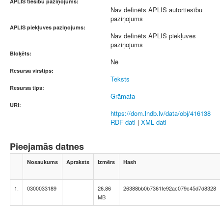
APLIS tiesību paziņojums:
Nav definēts APLIS autortiesību
paziņojums
APLIS piekļuves paziņojums:
Nav definēts APLIS piekļuves
paziņojums
Bloķēts:
Nē
Resursa virstips:
Teksts
Resursa tips:
Grāmata
URI:
https://dom.lndb.lv/data/obj/416138
RDF dati
|
XML dati
Pieejamās datnes
Nosaukums
Apraksts
Izmērs
Hash
1.
0300033189
26.86
26388bb0b7361fe92ac079c45d7d8328
MB