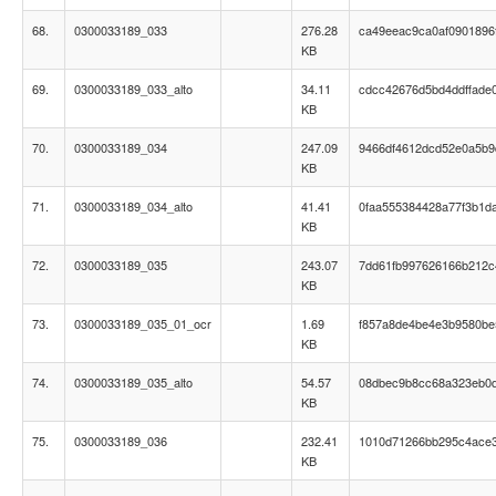
68.
0300033189_033
276.28
ca49eeac9ca0af0901896
KB
69.
0300033189_033_alto
34.11
cdcc42676d5bd4ddffade
KB
70.
0300033189_034
247.09
9466df4612dcd52e0a5b
KB
71.
0300033189_034_alto
41.41
0faa555384428a77f3b1d
KB
72.
0300033189_035
243.07
7dd61fb997626166b212c
KB
73.
0300033189_035_01_ocr
1.69
f857a8de4be4e3b9580be
KB
74.
0300033189_035_alto
54.57
08dbec9b8cc68a323eb0
KB
75.
0300033189_036
232.41
1010d71266bb295c4ace
KB