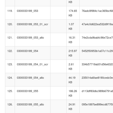
KB
119.
0300033189_053
174.65
76adc8f984c1ac365bcf6
KB
120.
0300033189_053_01_ocr
1.07
47a4c0d622ea532d9f19
KB
121.
0300033189_053_alto
16.31
74e2cda9babfc96e72ce7
KB
122.
0300033189_054
215.97
5452f50953b1a07c11c29
KB
123.
0300033189_054_01_ocr
2.61
334b57719ab51d56e632
KB
124.
0300033189_054_alto
44.19
235014a6fae8190cedc0e
KB
125.
0300033189_055
186.26
d113dff83dbc989b6791a
KB
126.
0300033189_055_alto
24.91
095e1897be899ecd677f5
KB