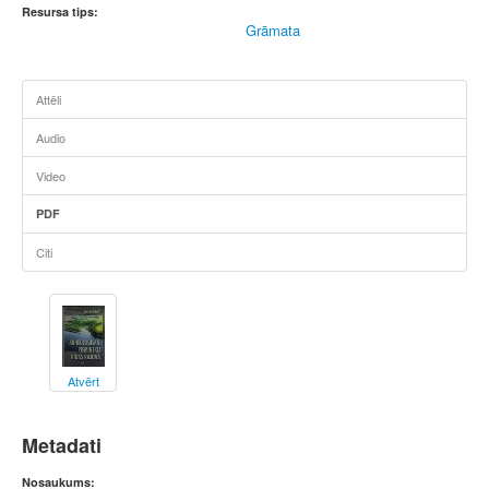
Resursa tips:
Grāmata
Attēli
Audio
Video
PDF
Citi
Atvērt
Metadati
Nosaukums: