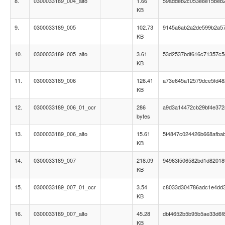
8.
0300033189_004_alto
1.66
59addeb2c053e8e15beb25
KB
9.
0300033189_005
102.73
9145a6ab2a2de599b2a57
KB
10.
0300033189_005_alto
3.61
53d2537bdf616c71357c
KB
11.
0300033189_006
126.41
a73e645a12579dce5fd48
KB
12.
0300033189_006_01_ocr
286
a9d3a14472cb29bf4e37
bytes
13.
0300033189_006_alto
15.61
5f4847c024426b668afbab
KB
14.
0300033189_007
218.09
94963f506582bd1d82018
KB
15.
0300033189_007_01_ocr
3.54
c8033d304786adc1e4dd
KB
16.
0300033189_007_alto
45.28
dbf4652b5b95b5ae33d6f
KB