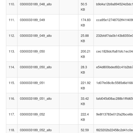
110.
0300033189_048_alto
50.5
b9d4a12b9a894524d3dc
KB
111.
0300033189_049
174.83
cca95e12748702ff41f409
KB
112.
0300033189_049_alto
25.88
232bfdf7da0b143b8350e
KB
113.
0300033189_050
200.21
cec1826dcffa81bfc1ec0
KB
114.
0300033189_050_alto
28.3
e54d800bded92c41b2bb
KB
115.
0300033189_051
221.92
1d07fe08c8c5585d6d166
KB
116.
0300033189_051_alto
33.42
fafd045d08ac288b1fffd6
KB
117.
0300033189_052
222.4
9e8f13783e012fa2fbce6
KB
118.
0300033189_052_alto
52.59
f823202b22458c2d41c0