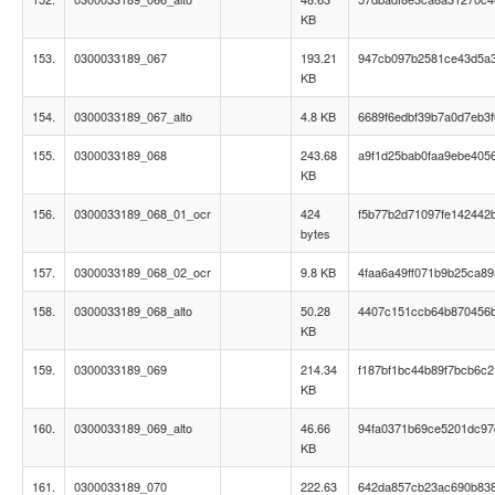
KB
153.
0300033189_067
193.21
947cb097b2581ce43d5a
KB
154.
0300033189_067_alto
4.8 KB
6689f6edbf39b7a0d7eb3
155.
0300033189_068
243.68
a9f1d25bab0faa9ebe405
KB
156.
0300033189_068_01_ocr
424
f5b77b2d71097fe142442b
bytes
157.
0300033189_068_02_ocr
9.8 KB
4faa6a49ff071b9b25ca8
158.
0300033189_068_alto
50.28
4407c151ccb64b870456
KB
159.
0300033189_069
214.34
f187bf1bc44b89f7bcb6c
KB
160.
0300033189_069_alto
46.66
94fa0371b69ce5201dc9
KB
161.
0300033189_070
222.63
642da857cb23ac690b83