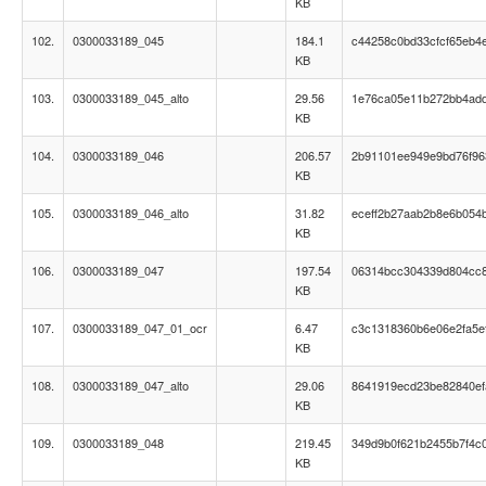
KB
102.
0300033189_045
184.1
c44258c0bd33cfcf65eb4
KB
103.
0300033189_045_alto
29.56
1e76ca05e11b272bb4ad
KB
104.
0300033189_046
206.57
2b91101ee949e9bd76f96
KB
105.
0300033189_046_alto
31.82
eceff2b27aab2b8e6b054
KB
106.
0300033189_047
197.54
06314bcc304339d804cc
KB
107.
0300033189_047_01_ocr
6.47
c3c1318360b6e06e2fa5e
KB
108.
0300033189_047_alto
29.06
8641919ecd23be82840e
KB
109.
0300033189_048
219.45
349d9b0f621b2455b7f4c
KB