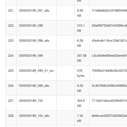
KB
221.
0300033189_097_alto
9.55
f11b8b66d0c037985f4498
KB
222.
0300033189_098
310.1
29af0f6752d67443399ce
KB
223.
0300033189_098_alto
6.28
43e4cdb119ce12b61821
KB
224.
0300033189_099
307.58
c3cd3e9e695ed03de4e9
KB
225.
0300033189_099_01_ocr
476
7f306fa314d08c60cf2076
bytes
226.
0300033189_099_alto
8.33
5c3b7949c5458c649992
KB
227.
0300033189_100
303.6
711b631d0ac602f9e9074
KB
228.
0300033189_100_alto
7.42
8d4ecae32557a253922a
KB