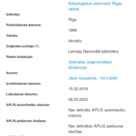
Arheoloģiskie pieminekļi Rīgas
rajonā
Izdevējs:
Rīga
Publicēšanas datums:
1996
Valoda:
latviešu
Oriģināla turētājs (*):
Latvijas Nacionālā bibliotēka
Pieder kolekcijai:
Grāmatas (segmentētas)
(Kolekcija)
Autors:
Jānis Graudonis, 1913-2005
Izveidošanas datums:
15.02.2018
Labošanas datums:
08.03.2023
APLIS autortiesību statuss:
Nav definēts APLIS autortiesību
statuss
APLIS piekļuves tiesības:
Nav definētas APLIS piekļuves
tiesības