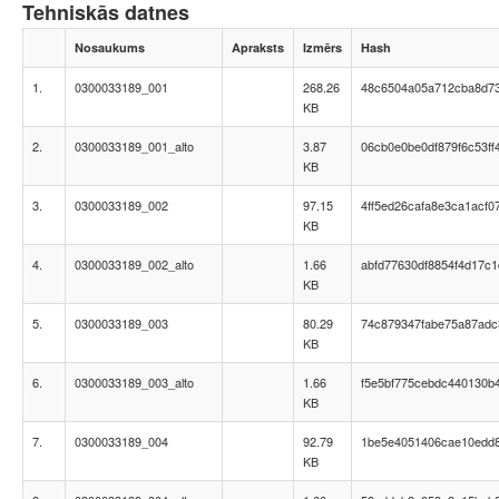
Tehniskās datnes
Nosaukums
Apraksts
Izmērs
Hash
1.
0300033189_001
268.26
48c6504a05a712cba8d73
KB
2.
0300033189_001_alto
3.87
06cb0e0be0df879f6c53ff
KB
3.
0300033189_002
97.15
4ff5ed26cafa8e3ca1acf0
KB
4.
0300033189_002_alto
1.66
abfd77630df8854f4d17c
KB
5.
0300033189_003
80.29
74c879347fabe75a87ad
KB
6.
0300033189_003_alto
1.66
f5e5bf775cebdc440130b
KB
7.
0300033189_004
92.79
1be5e4051406cae10edd
KB