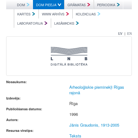
DOM
DOM PIEEJA
GRĀMATAS
PERIODIKA
KARTES
WWW ARHĪVS
KOLEKCIJAS
LABORATORIJA
LASĀMKOKS
|
LV
EN
Nosaukums:
Arheoloģiskie pieminekļi Rīgas
rajonā
Izdevējs:
Rīga
Publicēšanas datums:
1996
Autors:
Jānis Graudonis, 1913-2005
Resursa virstips:
Teksts