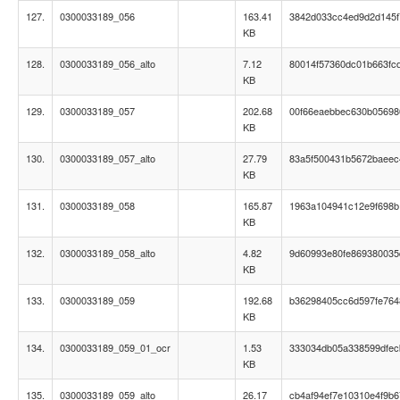
127.
0300033189_056
163.41
3842d033cc4ed9d2d145
KB
128.
0300033189_056_alto
7.12
80014f57360dc01b663fc
KB
129.
0300033189_057
202.68
00f66eaebbec630b05698
KB
130.
0300033189_057_alto
27.79
83a5f500431b5672baee
KB
131.
0300033189_058
165.87
1963a104941c12e9f698
KB
132.
0300033189_058_alto
4.82
9d60993e80fe869380035
KB
133.
0300033189_059
192.68
b36298405cc6d597fe764
KB
134.
0300033189_059_01_ocr
1.53
333034db05a338599dfec
KB
135.
0300033189_059_alto
26.17
cb4af94ef7e10310e4f9b6