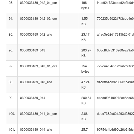
93.
0300033189_042_01_ocr
198
f4ac92c723cedcf2e5b0d
bytes
94.
0300033189_042_02_ocr
1.55
700235c902217f3ccd4e0
KB
95.
0300033189_042_alto
23.17
a4ac5e62d17815b20f01
KB
96.
0300033189_043
203.97
0b3cf6d75316960eaa9a
KB
97.
0300033189_043_01_ocr
754
727ca4f84c78e9abfb8fc
bytes
98.
0300033189_043_alto
47.24
d4c88b4e392936e1b49a
KB
99.
0300033189_044
200.84
e1dddf98199272ee8de68
KB
100.
0300033189_044_01_ocr
2.86
dcec7382e621293d5392
KB
101.
0300033189_044_alto
25.7
90754c4b6d95c26b2f5dc