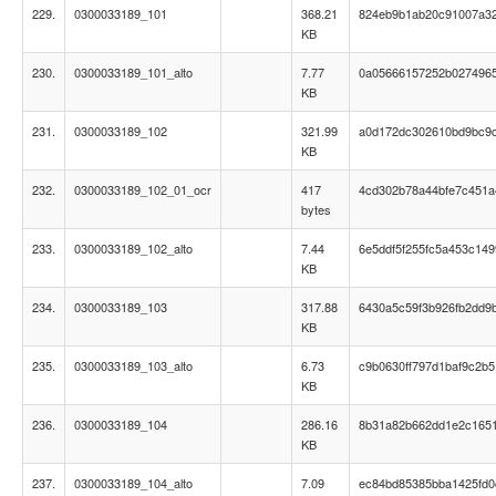
229.
0300033189_101
368.21
824eb9b1ab20c91007a3
KB
230.
0300033189_101_alto
7.77
0a05666157252b027496
KB
231.
0300033189_102
321.99
a0d172dc302610bd9bc9
KB
232.
0300033189_102_01_ocr
417
4cd302b78a44bfe7c451a
bytes
233.
0300033189_102_alto
7.44
6e5ddf5f255fc5a453c149
KB
234.
0300033189_103
317.88
6430a5c59f3b926fb2dd9b
KB
235.
0300033189_103_alto
6.73
c9b0630ff797d1baf9c2b5
KB
236.
0300033189_104
286.16
8b31a82b662dd1e2c165
KB
237.
0300033189_104_alto
7.09
ec84bd85385bba1425fd0