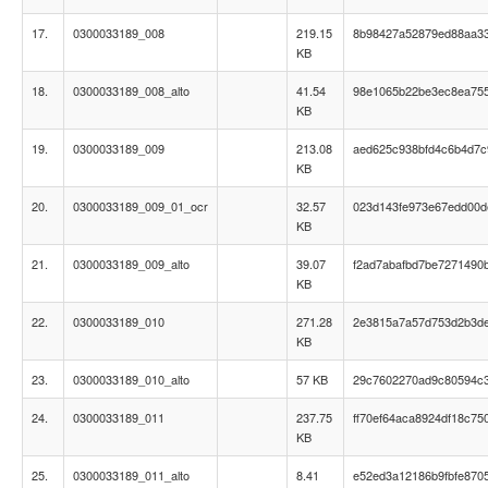
17.
0300033189_008
219.15
8b98427a52879ed88aa3
KB
18.
0300033189_008_alto
41.54
98e1065b22be3ec8ea755
KB
19.
0300033189_009
213.08
aed625c938bfd4c6b4d7c
KB
20.
0300033189_009_01_ocr
32.57
023d143fe973e67edd00d
KB
21.
0300033189_009_alto
39.07
f2ad7abafbd7be7271490
KB
22.
0300033189_010
271.28
2e3815a7a57d753d2b3d
KB
23.
0300033189_010_alto
57 KB
29c7602270ad9c80594c
24.
0300033189_011
237.75
ff70ef64aca8924df18c75
KB
25.
0300033189_011_alto
8.41
e52ed3a12186b9fbfe870