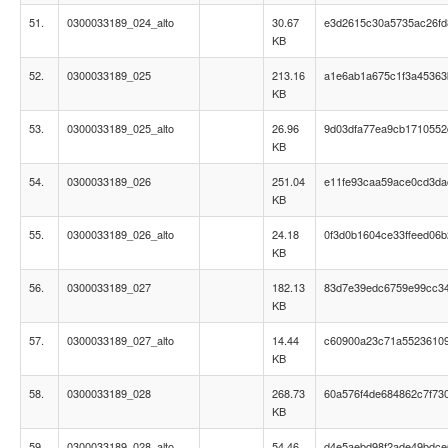
51.
0300033189_024_alto
30.67
e3d2615c30a5735ac26fd
KB
52.
0300033189_025
213.16
a1e6ab1a675c1f3a4536
KB
53.
0300033189_025_alto
26.96
9d03dfa77ea9cb171055
KB
54.
0300033189_026
251.04
e11fe93caa59ace0cd3da
KB
55.
0300033189_026_alto
24.18
0f3d0b1604ce33ffeed06
KB
56.
0300033189_027
182.13
83d7e39edc6759e99cc3
KB
57.
0300033189_027_alto
14.44
c60900a23c71a5523610
KB
58.
0300033189_028
268.73
60a576f4de684862c7f73
KB
59.
0300033189_028_alto
54.46
d4e5aebd98f2ade49bdc