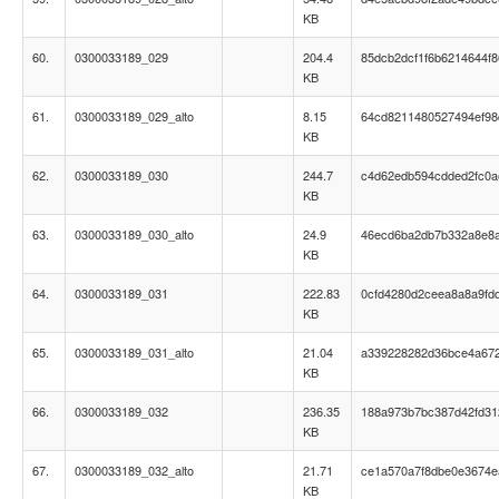
KB
60.
0300033189_029
204.4
85dcb2dcf1f6b6214644f8
KB
61.
0300033189_029_alto
8.15
64cd8211480527494ef98
KB
62.
0300033189_030
244.7
c4d62edb594cdded2fc0
KB
63.
0300033189_030_alto
24.9
46ecd6ba2db7b332a8e8
KB
64.
0300033189_031
222.83
0cfd4280d2ceea8a8a9fd
KB
65.
0300033189_031_alto
21.04
a339228282d36bce4a67
KB
66.
0300033189_032
236.35
188a973b7bc387d42fd312
KB
67.
0300033189_032_alto
21.71
ce1a570a7f8dbe0e3674e
KB