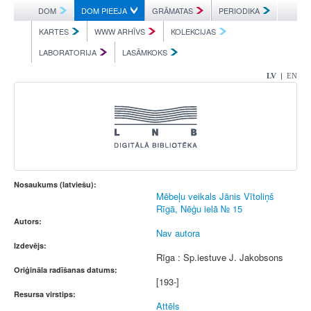
DOM
DOM PIEEJA
GRĀMATAS
PERIODIKA
KARTES
WWW ARHĪVS
KOLEKCIJAS
LABORATORIJA
LASĀMKOKS
|
LV
EN
Nosaukums (latviešu):
Mēbeļu veikals Jānis Vītoliņš
Rīgā, Nēģu ielā № 15
Autors:
Nav autora
Izdevējs:
Rīga : Sp.iestuve J. Jakobsons
Oriģināla radīšanas datums:
[193-]
Resursa virstips:
Attēls