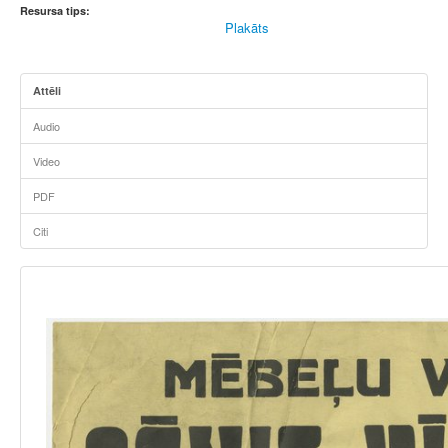
Resursa tips:
Plakāts
Attēli
Audio
Video
PDF
Citi