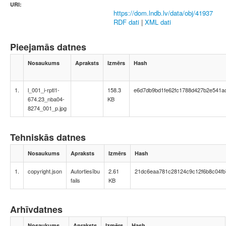
URI:
https://dom.lndb.lv/data/obj/41937
RDF dati
|
XML dati
Pieejamās datnes
Nosaukums
Apraksts
Izmērs
Hash
1.
l_001_i-rptl1-
158.3
e6d7db9bd1fe62fc1788d427b2e541a
674.23_nba04-
KB
8274_001_p.jpg
Tehniskās datnes
Nosaukums
Apraksts
Izmērs
Hash
1.
copyright.json
Autortiesību
2.61
21dc6eaa781c28124c9c12f6b8c04fb
fails
KB
Arhīvdatnes
Nosaukums
Apraksts
Izmērs
Hash