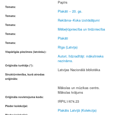
Papīrs
Temats:
Plakāti -- 20. gs.
Temats:
Reklāma--Koka izstrādājumi
Temats:
Mēbeļrūpniecība un tirdzniecība
Temats:
Plakāti
Temats:
Rīga (Latvija)
Vispārīgās piezīmes (latviešu):
Autori, līdzradītāji: mākslinieks
nezināms.
Oriģināla turētājs (*):
Latvijas Nacionālā bibliotēka
Struktūrvienība, kurā atrodas
oriģināls:
Mākslas un mūzikas centrs.
Mākslas krājums
Oriģināla novietojuma kods:
IRPtL1/674.23
Pieder kolekcijai:
Plakāts Latvijā (Kolekcija)
Pieder kolekcijai: