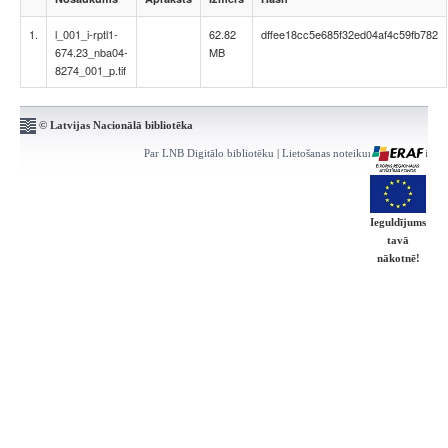
1.
l_001_i-rptl1-
62.82
dffee18cc5e685f32ed04af4c59fb782
674.23_nba04-
MB
8274_001_p.tif
© Latvijas Nacionālā bibliotēka
Par LNB Digitālo bibliotēku
|
Lietošanas noteikumi
|
Kontakti
Ieguldījums
tavā
nākotnē!