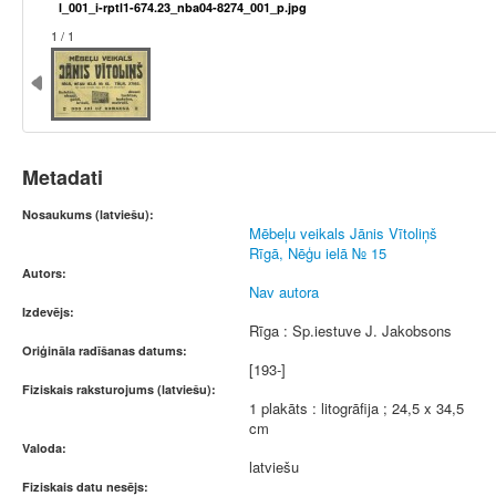
l_001_i-rptl1-674.23_nba04-8274_001_p.jpg
1 / 1
Metadati
Nosaukums (latviešu):
Mēbeļu veikals Jānis Vītoliņš
Rīgā, Nēģu ielā № 15
Autors:
Nav autora
Izdevējs:
Rīga : Sp.iestuve J. Jakobsons
Oriģināla radīšanas datums:
[193-]
Fiziskais raksturojums (latviešu):
1 plakāts : litogrāfija ; 24,5 x 34,5
cm
Valoda:
latviešu
Fiziskais datu nesējs: