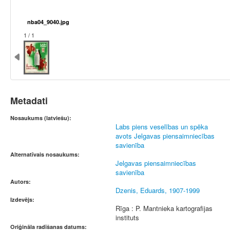
nba04_9040.jpg
1 / 1
Metadati
Nosaukums (latviešu):
Labs piens veselības un spēka
avots Jelgavas piensaimniecības
savienība
Alternatīvais nosaukums:
Jelgavas piensaimniecības
savienība
Autors:
Dzenis, Eduards, 1907-1999
Izdevējs:
Rīga : P. Mantnieka kartografijas
instituts
Oriģināla radīšanas datums: