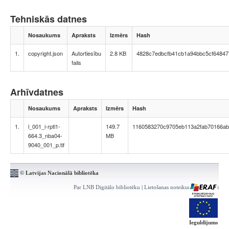
Tehniskās datnes
Nosaukums
Apraksts
Izmērs
Hash
1.
copyright.json
Autortiesību
2.8 KB
4828c7edbcfb41cb1a94bbc5cf64847
fails
Arhīvdatnes
Nosaukums
Apraksts
Izmērs
Hash
1.
l_001_i-rptl1-
149.7
1160583270c9705eb113a2fab70166ab
664.3_nba04-
MB
9040_001_p.tif
© Latvijas Nacionālā bibliotēka
Par LNB Digitālo bibliotēku
|
Lietošanas noteikumi
|
Kontakti
Ieguldījums