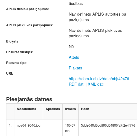
tiesības
APLIS tiesību paziņojums:
Nav definēts APLIS autortiesību
paziņojums
APLIS piekļuves paziņojums:
Nav definēts APLIS piekļuves
paziņojums
Bloķēts:
Nē
Resursa virstips:
Attēls
Resursa tips:
Plakāts
URI:
https://dom.lndb.lv/data/obj/42476
RDF dati
|
XML dati
Pieejamās datnes
Nosaukums
Apraksts
Izmērs
Hash
1.
nba04_9040.jpg
100.07
5dde040d6cdff90d64800fa7f2e4f776
KB