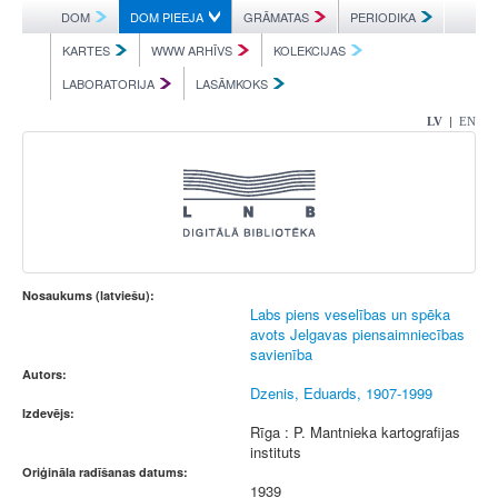
DOM
DOM PIEEJA
GRĀMATAS
PERIODIKA
KARTES
WWW ARHĪVS
KOLEKCIJAS
LABORATORIJA
LASĀMKOKS
|
LV
EN
Nosaukums (latviešu):
Labs piens veselības un spēka
avots Jelgavas piensaimniecības
savienība
Autors:
Dzenis, Eduards, 1907-1999
Izdevējs:
Rīga : P. Mantnieka kartografijas
instituts
Oriģināla radīšanas datums:
1939