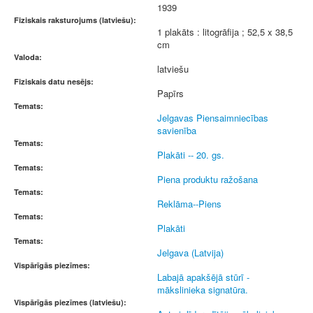
1939
Fiziskais raksturojums (latviešu):
1 plakāts : litogrāfija ; 52,5 x 38,5
cm
Valoda:
latviešu
Fiziskais datu nesējs:
Papīrs
Temats:
Jelgavas Piensaimniecības
savienība
Temats:
Plakāti -- 20. gs.
Temats:
Piena produktu ražošana
Temats:
Reklāma--Piens
Temats:
Plakāti
Temats:
Jelgava (Latvija)
Vispārīgās piezīmes:
Labajā apakšējā stūrī -
mākslinieka signatūra.
Vispārīgās piezīmes (latviešu):