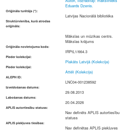
Autori, līdzradītāji: mākslinieks
Eduards Dzenis.
Oriģināla turētājs (*):
Latvijas Nacionālā bibliotēka
Struktūrvienība, kurā atrodas
oriģināls:
Mākslas un mūzikas centrs.
Mākslas krājums
Oriģināla novietojuma kods:
IRPtL1/664.3
Pieder kolekcijai:
Plakāts Latvijā (Kolekcija)
Pieder kolekcijai:
Attēli (Kolekcija)
ALEPH ID:
LNC04-001238592
Izveidošanas datums:
29.08.2013
Labošanas datums:
20.04.2026
APLIS autortiesību statuss:
Nav definēts APLIS autortiesību
statuss
APLIS piekļuves tiesības:
Nav definētas APLIS piekļuves