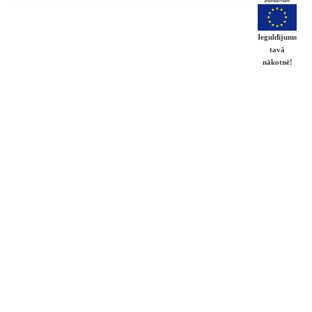
Ieguldījums
tavā
nākotnē!