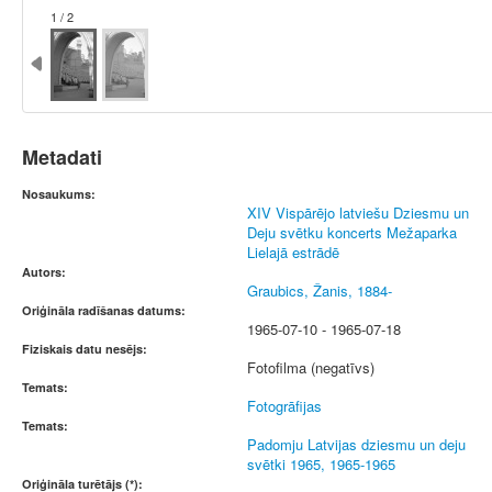
1 / 2
Metadati
Nosaukums:
XIV Vispārējo latviešu Dziesmu un
Deju svētku koncerts Mežaparka
Lielajā estrādē
Autors:
Graubics, Žanis, 1884-
Oriģināla radīšanas datums:
1965-07-10 - 1965-07-18
Fiziskais datu nesējs:
Fotofilma (negatīvs)
Temats:
Fotogrāfijas
Temats:
Padomju Latvijas dziesmu un deju
svētki 1965, 1965-1965
Oriģināla turētājs (*):