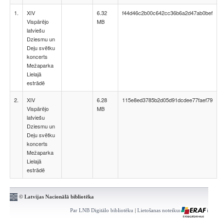
1.
XIV
6.32
f44d46c2b00c642cc36b6a2d47ab0bef
Vispārējo
MB
latviešu
Dziesmu un
Deju svētku
koncerts
Mežaparka
Lielajā
estrādē
2.
XIV
6.28
115e8ed3785b2d05d91dcdee77faef79
Vispārējo
MB
latviešu
Dziesmu un
Deju svētku
koncerts
Mežaparka
Lielajā
estrādē
© Latvijas Nacionālā bibliotēka
Par LNB Digitālo bibliotēku
|
Lietošanas noteikumi
|
Kontakti