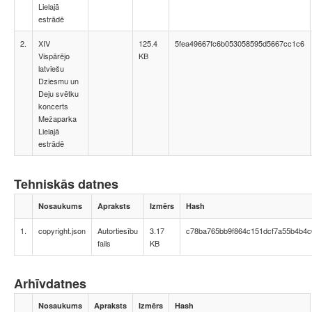
Lielajā
estrādē
2.
XIV
125.4
5fea49667fc6b053058595d5667cc1c6
Vispārējo
KB
latviešu
Dziesmu un
Deju svētku
koncerts
Mežaparka
Lielajā
estrādē
Tehniskās datnes
Nosaukums
Apraksts
Izmērs
Hash
1.
copyright.json
Autortiesību
3.17
c78ba765bb9f864c151dcf7a55b4b4c
fails
KB
Arhīvdatnes
Nosaukums
Apraksts
Izmērs
Hash