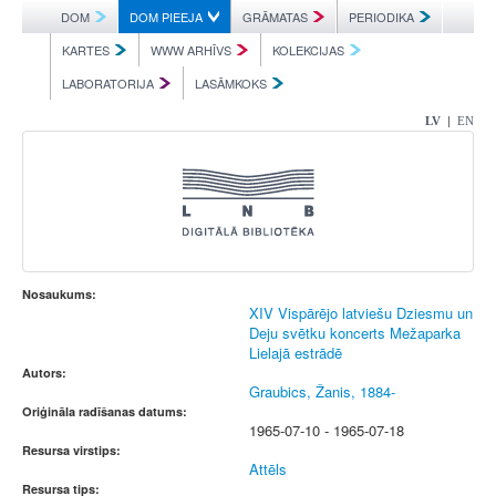
DOM
DOM PIEEJA
GRĀMATAS
PERIODIKA
KARTES
WWW ARHĪVS
KOLEKCIJAS
LABORATORIJA
LASĀMKOKS
|
LV
EN
Nosaukums:
XIV Vispārējo latviešu Dziesmu un
Deju svētku koncerts Mežaparka
Lielajā estrādē
Autors:
Graubics, Žanis, 1884-
Oriģināla radīšanas datums:
1965-07-10 - 1965-07-18
Resursa virstips:
Attēls
Resursa tips: