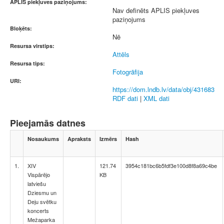
APLIS piekļuves paziņojums:
Nav definēts APLIS piekļuves
paziņojums
Bloķēts:
Nē
Resursa virstips:
Attēls
Resursa tips:
Fotogrāfija
URI:
https://dom.lndb.lv/data/obj/431683
RDF dati
|
XML dati
Pieejamās datnes
Nosaukums
Apraksts
Izmērs
Hash
1.
XIV
121.74
3954c181bc6b5fdf3e100d8f8a69c4be
Vispārējo
KB
latviešu
Dziesmu un
Deju svētku
koncerts
Mežaparka