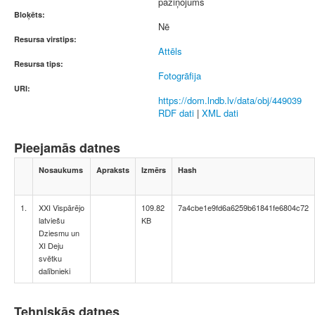
paziņojums
Bloķēts:
Nē
Resursa virstips:
Attēls
Resursa tips:
Fotogrāfija
URI:
https://dom.lndb.lv/data/obj/449039
RDF dati
|
XML dati
Pieejamās datnes
Nosaukums
Apraksts
Izmērs
Hash
1.
XXI Vispārējo
109.82
7a4cbe1e9fd6a6259b61841fe6804c72
latviešu
KB
Dziesmu un
XI Deju
svētku
dalībnieki
Tehniskās datnes