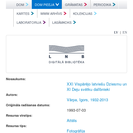
DOM
DOM PIEEJA
GRĀMATAS
PERIODIKA
KARTES
WWW ARHĪVS
KOLEKCIJAS
LABORATORIJA
LASĀMKOKS
|
LV
EN
Nosaukums:
XXI Vispārējo latviešu Dziesmu un
XI Deju svētku dalībnieki
Autors:
Vārpa, Igors, 1932-2013
Oriģināla radīšanas datums:
1993-07-03
Resursa virstips:
Attēls
Resursa tips:
Fotogrāfija