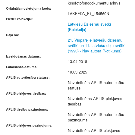
kinofotofonodokumentu arhīvs
Oriģināla novietojuma kods:
LVKFFDA_F1_154560N
Pieder kolekcijai:
Latviešu Dziesmu svētki
(Kolekcija)
Daļa no:
21. Vispārējie latviešu dziesmu
svētki un 11. latviešu deju svētki
(1993) - Nav autora (Notikums)
Izveidošanas datums:
13.04.2018
Labošanas datums:
19.03.2025
APLIS autortiesību statuss:
Nav definēts APLIS autortiesību
statuss
APLIS piekļuves tiesības:
Nav definētas APLIS piekļuves
tiesības
APLIS tiesību paziņojums:
Nav definēts APLIS autortiesību
paziņojums
APLIS piekļuves paziņojums:
Nav definēts APLIS piekļuves