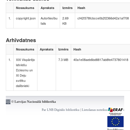
Nosaukums
Apraksts
Izmērs
Hash
1.
copyright.json
Autortiesību
2.69
cf42f378fcbcce0b2f2366d42a1af708
fails
KB
Arhīvdatnes
Nosaukums
Apraksts
Izmērs
Hash
1.
XXI Vispārējo
7.3 MB
40a1e08aeb6bd8817ab8fe4737801418
latviešu
Dziesmu un
XI Deju
svētku
dalībnieki
© Latvijas Nacionālā bibliotēka
Par LNB Digitālo bibliotēku
|
Lietošanas noteikumi
|
Kontakti
Ieguldījums