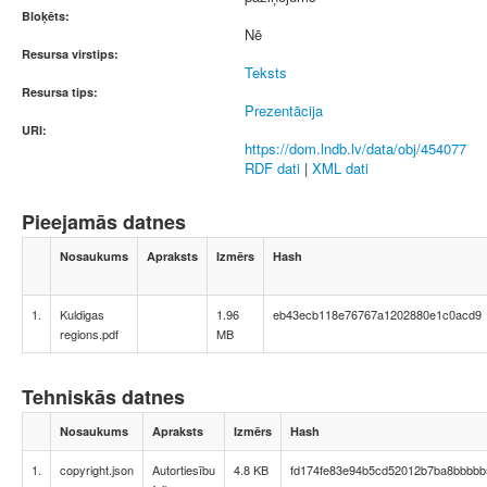
Bloķēts:
Nē
Resursa virstips:
Teksts
Resursa tips:
Prezentācija
URI:
https://dom.lndb.lv/data/obj/454077
RDF dati
|
XML dati
Pieejamās datnes
Nosaukums
Apraksts
Izmērs
Hash
1.
Kuldigas
1.96
eb43ecb118e76767a1202880e1c0acd9
regions.pdf
MB
Tehniskās datnes
Nosaukums
Apraksts
Izmērs
Hash
1.
copyright.json
Autortiesību
4.8 KB
fd174fe83e94b5cd52012b7ba8bbbbb