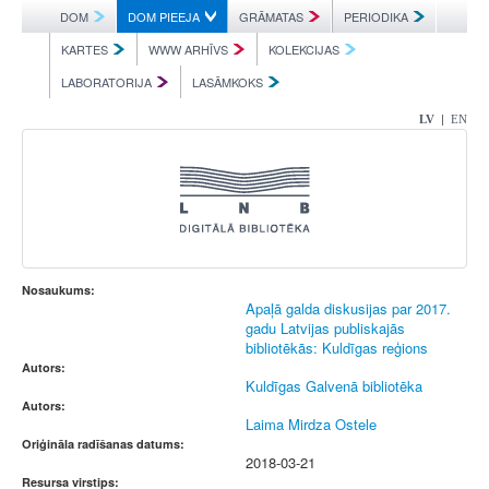
DOM
DOM PIEEJA
GRĀMATAS
PERIODIKA
KARTES
WWW ARHĪVS
KOLEKCIJAS
LABORATORIJA
LASĀMKOKS
|
LV
EN
Nosaukums:
Apaļā galda diskusijas par 2017.
gadu Latvijas publiskajās
bibliotēkās: Kuldīgas reģions
Autors:
Kuldīgas Galvenā bibliotēka
Autors:
Laima Mirdza Ostele
Oriģināla radīšanas datums:
2018-03-21
Resursa virstips: