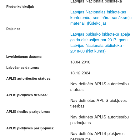
Latvijas Nacionālā bibliotēka
Pieder kolekcijai:
Latvijas Nacionālās bibliotēkas
konferenču, semināru, sanāksmju
materiāli (Kolekcija)
Daļa no:
Latvijas publisko bibliotēku apaļā
galda diskusijas par 2017. gadu -
Latvijas Nacionālā bibliotēka -
2018-03 (Notikums)
Izveidošanas datums:
18.04.2018
Labošanas datums:
13.12.2024
APLIS autortiesību statuss:
Nav definēts APLIS autortiesību
statuss
APLIS piekļuves tiesības:
Nav definētas APLIS piekļuves
tiesības
APLIS tiesību paziņojums:
Nav definēts APLIS autortiesību
paziņojums
APLIS piekļuves paziņojums:
Nav definēts APLIS piekļuves
paziņojums