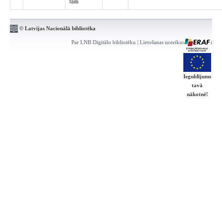
fails
© Latvijas Nacionālā bibliotēka
Par LNB Digitālo bibliotēku
|
Lietošanas noteikumi
|
Kontakti
Ieguldījums
tavā
nākotnē!