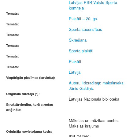
Latvijas PSR Valsts Sporta
komiteja
Temats:
Plakāti -- 20. gs.
Temats:
Sporta sacensības
Temats:
Skriešana
Temats:
Sporta plakāti
Temats:
Plakāti
Temats:
Latvija
Vispārīgās piezīmes (latviešu):
Autori, līdzradītāji: mākslinieks
Jānis Galdiņš.
Oriģināla turētājs (*):
Latvijas Nacionālā bibliotēka
Struktūrvienība, kurā atrodas
oriģināls:
Mākslas un mūzikas centrs.
Mākslas krājums
Oriģināla novietojuma kods:
IPtL-7A/260