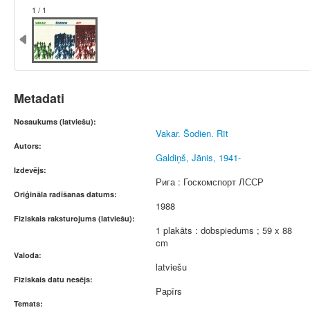
1 / 1
Metadati
Nosaukums (latviešu):
Vakar. Šodien. Rīt
Autors:
Galdiņš, Jānis, 1941-
Izdevējs:
Рига : Госкомспорт ЛССР
Oriģināla radīšanas datums:
1988
Fiziskais raksturojums (latviešu):
1 plakāts : dobspiedums ; 59 x 88
cm
Valoda:
latviešu
Fiziskais datu nesējs:
Papīrs
Temats: