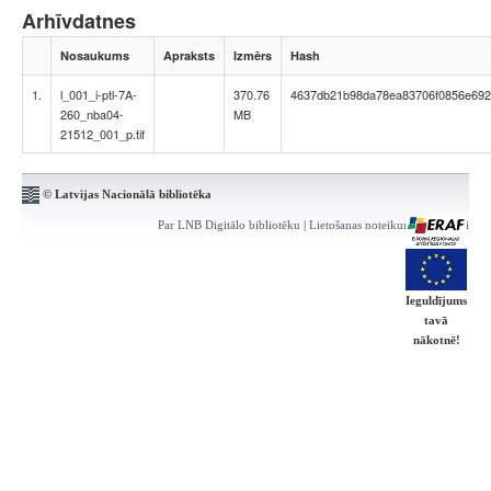
Arhīvdatnes
Nosaukums
Apraksts
Izmērs
Hash
1.
l_001_i-ptl-7A-
370.76
4637db21b98da78ea83706f0856e69
260_nba04-
MB
21512_001_p.tif
© Latvijas Nacionālā bibliotēka
Par LNB Digitālo bibliotēku
|
Lietošanas noteikumi
|
Kontakti
Ieguldījums
tavā
nākotnē!