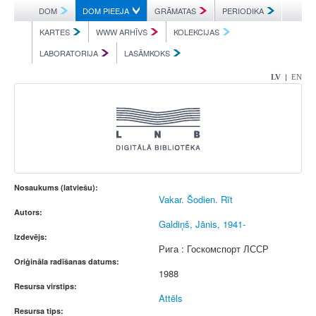
DOM
DOM PIEEJA
GRĀMATAS
PERIODIKA
KARTES
WWW ARHĪVS
KOLEKCIJAS
LABORATORIJA
LASĀMKOKS
|
LV
EN
Nosaukums (latviešu):
Vakar. Šodien. Rīt
Autors:
Galdiņš, Jānis, 1941-
Izdevējs:
Рига : Госкомспорт ЛССР
Oriģināla radīšanas datums:
1988
Resursa virstips:
Attēls
Resursa tips: