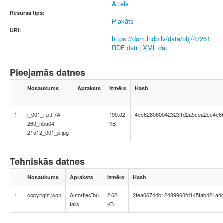
Attēls
Resursa tips:
Plakāts
URI:
https://dom.lndb.lv/data/obj/47261
RDF dati
|
XML dati
Pieejamās datnes
Nosaukums
Apraksts
Izmērs
Hash
1.
l_001_i-ptl-7A-
190.02
4ee6260600423231d2a5cea2ce4e6
260_nba04-
KB
21512_001_p.jpg
Tehniskās datnes
Nosaukums
Apraksts
Izmērs
Hash
1.
copyright.json
Autortiesību
2.62
2fea06744b12489960fd145fab421a4
fails
KB