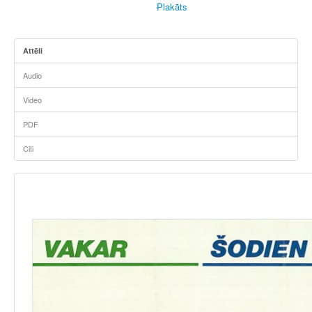
Plakāts
Attēli
Audio
Video
PDF
Citi