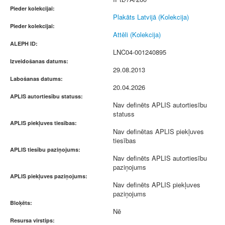
Pieder kolekcijai:
Plakāts Latvijā (Kolekcija)
Pieder kolekcijai:
Attēli (Kolekcija)
ALEPH ID:
LNC04-001240895
Izveidošanas datums:
29.08.2013
Labošanas datums:
20.04.2026
APLIS autortiesību statuss:
Nav definēts APLIS autortiesību
statuss
APLIS piekļuves tiesības:
Nav definētas APLIS piekļuves
tiesības
APLIS tiesību paziņojums:
Nav definēts APLIS autortiesību
paziņojums
APLIS piekļuves paziņojums:
Nav definēts APLIS piekļuves
paziņojums
Bloķēts:
Nē
Resursa virstips: