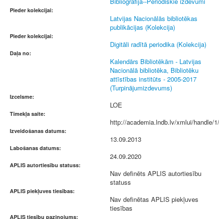
Bibliogrāfija--Periodiskie izdevumi
Pieder kolekcijai:
Latvijas Nacionālās bibliotēkas
publikācijas (Kolekcija)
Pieder kolekcijai:
Digitāli radītā periodika (Kolekcija)
Daļa no:
Kalendārs Bibliotēkām - Latvijas
Nacionālā bibliotēka, Bibliotēku
attīstības institūts - 2005-2017
(Turpinājumizdevums)
Izcelsme:
LOE
Tīmekļa saite:
http://academia.lndb.lv/xmlui/handle/1
Izveidošanas datums:
13.09.2013
Labošanas datums:
24.09.2020
APLIS autortiesību statuss:
Nav definēts APLIS autortiesību
statuss
APLIS piekļuves tiesības:
Nav definētas APLIS piekļuves
tiesības
APLIS tiesību paziņojums: