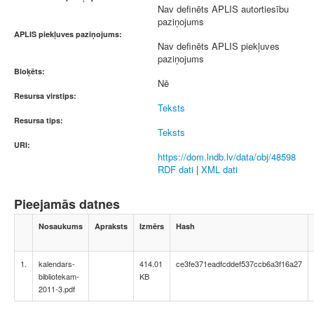
Nav definēts APLIS autortiesību
paziņojums
APLIS piekļuves paziņojums:
Nav definēts APLIS piekļuves
paziņojums
Bloķēts:
Nē
Resursa virstips:
Teksts
Resursa tips:
Teksts
URI:
https://dom.lndb.lv/data/obj/48598
RDF dati
|
XML dati
Pieejamās datnes
Nosaukums
Apraksts
Izmērs
Hash
1.
kalendars-
414.01
ce3fe371eadfcddef537ccb6a3f16a27
bibliotekam-
KB
2011-3.pdf