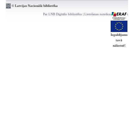
© Latvijas Nacionālā bibliotēka
Par LNB Digitālo bibliotēku
|
Lietošanas noteikumi
|
Kontakti
Ieguldījums
tavā
nākotnē!