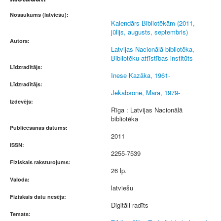
Nosaukums (latviešu):
Kalendārs Bibliotēkām (2011,
jūlijs, augusts, septembris)
Autors:
Latvijas Nacionālā bibliotēka,
Bibliotēku attīstības institūts
Līdzradītājs:
Inese Kazāka, 1961-
Līdzradītājs:
Jēkabsone, Māra, 1979-
Izdevējs:
Rīga : Latvijas Nacionālā
bibliotēka
Publicēšanas datums:
2011
ISSN:
2255-7539
Fiziskais raksturojums:
26 lp.
Valoda:
latviešu
Fiziskais datu nesējs:
Digitāli radīts
Temats: