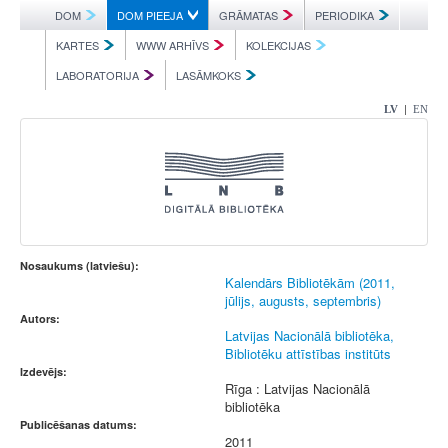
DOM
DOM PIEEJA
GRĀMATAS
PERIODIKA
KARTES
WWW ARHĪVS
KOLEKCIJAS
LABORATORIJA
LASĀMKOKS
|
LV
EN
Nosaukums (latviešu):
Kalendārs Bibliotēkām (2011,
jūlijs, augusts, septembris)
Autors:
Latvijas Nacionālā bibliotēka,
Bibliotēku attīstības institūts
Izdevējs:
Rīga : Latvijas Nacionālā
bibliotēka
Publicēšanas datums:
2011