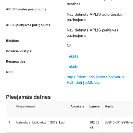
tiesības
APLIS tiesību paziņojums:
Nav definēts APLIS autortiesību
paziņojums
APLIS piekļuves paziņojums:
Nav definēts APLIS piekļuves
paziņojums
Bloķēts:
Nē
Resursa virstips:
Teksts
Resursa tips:
Teksts
URI:
https://dom.lndb.lv/data/obj/48678
RDF dati
|
XML dati
Pieejamās datnes
Nosaukums
Apraksts
Izmērs
Hash
1.
kalendars_bibliotekam_2012_I.pdf
182.63
8a8f15f6ff1fe99b4
KB