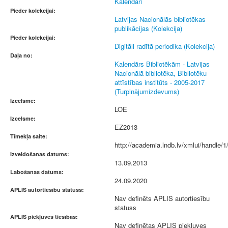
Kalendāri
Pieder kolekcijai:
Latvijas Nacionālās bibliotēkas
publikācijas (Kolekcija)
Pieder kolekcijai:
Digitāli radītā periodika (Kolekcija)
Daļa no:
Kalendārs Bibliotēkām - Latvijas
Nacionālā bibliotēka, Bibliotēku
attīstības institūts - 2005-2017
(Turpinājumizdevums)
Izcelsme:
LOE
Izcelsme:
EZ2013
Tīmekļa saite:
http://academia.lndb.lv/xmlui/handle/1
Izveidošanas datums:
13.09.2013
Labošanas datums:
24.09.2020
APLIS autortiesību statuss:
Nav definēts APLIS autortiesību
statuss
APLIS piekļuves tiesības:
Nav definētas APLIS piekļuves