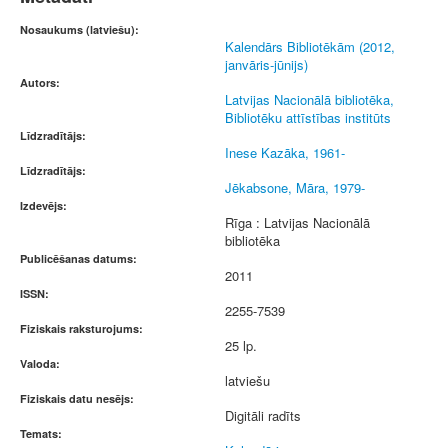
Nosaukums (latviešu):
Kalendārs Bibliotēkām (2012,
janvāris-jūnijs)
Autors:
Latvijas Nacionālā bibliotēka,
Bibliotēku attīstības institūts
Līdzradītājs:
Inese Kazāka, 1961-
Līdzradītājs:
Jēkabsone, Māra, 1979-
Izdevējs:
Rīga : Latvijas Nacionālā
bibliotēka
Publicēšanas datums:
2011
ISSN:
2255-7539
Fiziskais raksturojums:
25 lp.
Valoda:
latviešu
Fiziskais datu nesējs:
Digitāli radīts
Temats: