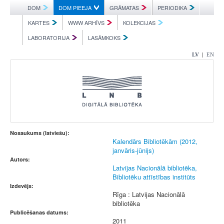
DOM
DOM PIEEJA
GRĀMATAS
PERIODIKA
KARTES
WWW ARHĪVS
KOLEKCIJAS
LABORATORIJA
LASĀMKOKS
|
LV
EN
Nosaukums (latviešu):
Kalendārs Bibliotēkām (2012,
janvāris-jūnijs)
Autors:
Latvijas Nacionālā bibliotēka,
Bibliotēku attīstības institūts
Izdevējs:
Rīga : Latvijas Nacionālā
bibliotēka
Publicēšanas datums:
2011