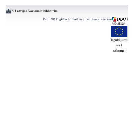
© Latvijas Nacionālā bibliotēka
Par LNB Digitālo bibliotēku
|
Lietošanas noteikumi
|
Kontakti
Ieguldījums
tavā
nākotnē!