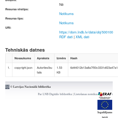
Nē
Resursa virstips:
Notikums
Resursa tips:
Notikums
URI:
https://dom.lndb.lv/data/obj/500100
RDF dati
|
XML dati
Tehniskās datnes
Nosaukums
Apraksts
Izmērs
Hash
1.
copyright.json
Autortiesību
1.53
6d44012b13a8a7f50c3331df23a47a1
fails
KB
© Latvijas Nacionālā bibliotēka
Par LNB Digitālo bibliotēku
|
Lietošanas noteikumi
|
Kontakti
Ieguldījums
tavā