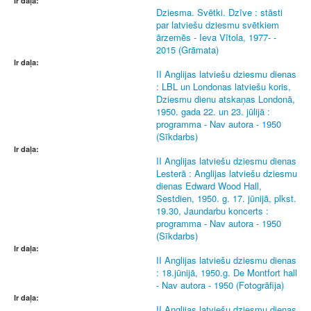
Ir daļa:
Dziesma. Svētki. Dzīve : stāsti
par latviešu dziesmu svētkiem
ārzemēs - Ieva Vītola, 1977- -
2015 (Grāmata)
Ir daļa:
II Anglijas latviešu dziesmu dienas
: LBL un Londonas latviešu koris,
Dziesmu dienu atskaņas Londonā,
1950. gada 22. un 23. jūlijā :
programma - Nav autora - 1950
(Sīkdarbs)
Ir daļa:
II Anglijas latviešu dziesmu dienas
Lesterā : Anglijas latviešu dziesmu
dienas Edward Wood Hall,
Sestdien, 1950. g. 17. jūnijā, plkst.
19.30, Jaundarbu koncerts :
programma - Nav autora - 1950
(Sīkdarbs)
Ir daļa:
II Anglijas latviešu dziesmu dienas
: 18.jūnijā, 1950.g. De Montfort hall
- Nav autora - 1950 (Fotogrāfija)
Ir daļa:
II Anglijas latviešu dziesmu dienas