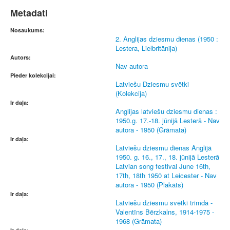
Metadati
Nosaukums:
2. Anglijas dziesmu dienas (1950 :
Lestera, Lielbritānija)
Autors:
Nav autora
Pieder kolekcijai:
Latviešu Dziesmu svētki
(Kolekcija)
Ir daļa:
Anglijas latviešu dziesmu dienas :
1950.g. 17.-18. jūnijā Lesterā - Nav
autora - 1950 (Grāmata)
Ir daļa:
Latviešu dziesmu dienas Anglijā
1950. g. 16., 17., 18. jūnijā Lesterā
Latvian song festival June 16th,
17th, 18th 1950 at Leicester - Nav
autora - 1950 (Plakāts)
Ir daļa:
Latviešu dziesmu svētki trimdā -
Valentīns Bērzkalns, 1914-1975 -
1968 (Grāmata)