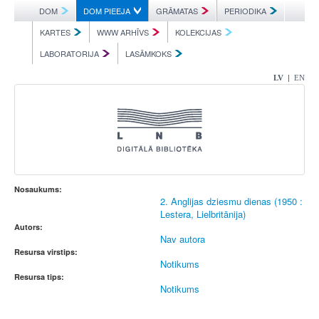
DOM
DOM PIEEJA
GRĀMATAS
PERIODIKA
KARTES
WWW ARHĪVS
KOLEKCIJAS
LABORATORIJA
LASĀMKOKS
|
LV
EN
Nosaukums:
2. Anglijas dziesmu dienas (1950 :
Lestera, Lielbritānija)
Autors:
Nav autora
Resursa virstips:
Notikums
Resursa tips:
Notikums