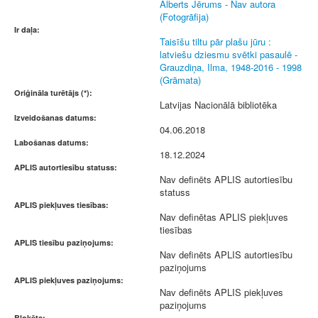
Alberts Jērums - Nav autora
(Fotogrāfija)
Ir daļa:
Taisīšu tiltu pār plašu jūru :
latviešu dziesmu svētki pasaulē -
Grauzdiņa, Ilma, 1948-2016 - 1998
(Grāmata)
Oriģināla turētājs (*):
Latvijas Nacionālā bibliotēka
Izveidošanas datums:
04.06.2018
Labošanas datums:
18.12.2024
APLIS autortiesību statuss:
Nav definēts APLIS autortiesību
statuss
APLIS piekļuves tiesības:
Nav definētas APLIS piekļuves
tiesības
APLIS tiesību paziņojums:
Nav definēts APLIS autortiesību
paziņojums
APLIS piekļuves paziņojums:
Nav definēts APLIS piekļuves
paziņojums
Bloķēts: