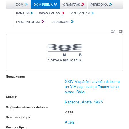
DOM
DOM PIEEJA
GRĀMATAS
PERIODIKA
KARTES
WWW ARHĪVS
KOLEKCIJAS
LABORATORIJA
LASĀMKOKS
|
LV
EN
Nosaukums:
XXIV Vispārējo latviešu dziesmu
un XIV deju svētku Tautas tērpu
skate. Balvi
Autors:
Karlsone, Anete, 1967-
Oriģināla radīšanas datums:
2008
Resursa virstips:
Attēls
Resursa tips: