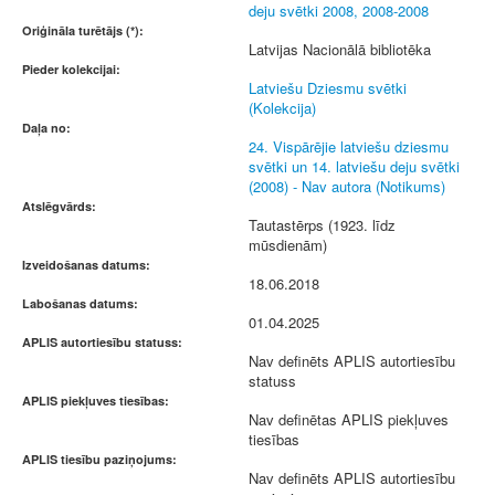
deju svētki 2008, 2008-2008
Oriģināla turētājs (*):
Latvijas Nacionālā bibliotēka
Pieder kolekcijai:
Latviešu Dziesmu svētki
(Kolekcija)
Daļa no:
24. Vispārējie latviešu dziesmu
svētki un 14. latviešu deju svētki
(2008) - Nav autora (Notikums)
Atslēgvārds:
Tautastērps (1923. līdz
mūsdienām)
Izveidošanas datums:
18.06.2018
Labošanas datums:
01.04.2025
APLIS autortiesību statuss:
Nav definēts APLIS autortiesību
statuss
APLIS piekļuves tiesības:
Nav definētas APLIS piekļuves
tiesības
APLIS tiesību paziņojums:
Nav definēts APLIS autortiesību