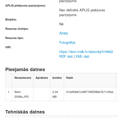
paziņojums
APLIS piekļuves paziņojums:
Nav definēts APLIS piekļuves
paziņojums
Bloķēts:
Nē
Resursa virstips:
Attēls
Resursa tips:
Fotogrāfija
URI:
https://dom.lndb.lv/data/obj/516662
RDF dati
|
XML dati
Pieejamās datnes
Nosaukums
Apraksts
Izmērs
Hash
1.
Balvi-
2.04
41faf93db7cdf877d9539bb7b71c5fee
2008a.JPG
MB
Tehniskās datnes