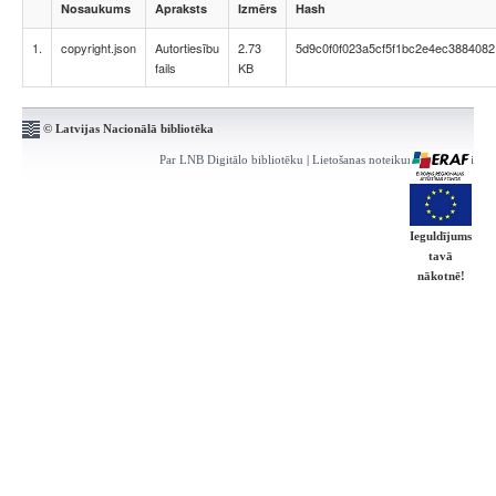
Nosaukums
Apraksts
Izmērs
Hash
1.
copyright.json
Autortiesību
2.73
5d9c0f0f023a5cf5f1bc2e4ec3884082
fails
KB
© Latvijas Nacionālā bibliotēka
Par LNB Digitālo bibliotēku
|
Lietošanas noteikumi
|
Kontakti
Ieguldījums
tavā
nākotnē!