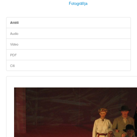
Fotogrāfija
Attēli
Audio
Video
PDF
Citi