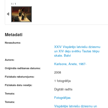
1 / 1
Metadati
Nosaukums:
XXIV Vispārējo latviešu dziesmu
un XIV deju svētku Tautas tērpu
skate. Balvi
Autors:
Karlsone, Anete, 1967-
Oriģināla radīšanas datums:
2008
Fiziskais raksturojums:
1 fotogrāfija
Fiziskais datu nesējs:
Digitāli radīts
Temats:
Fotogrāfijas
Temats:
Vispārējie latviešu dziesmu un