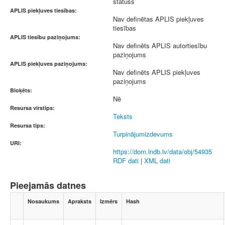
statuss
APLIS piekļuves tiesības:
Nav definētas APLIS piekļuves
tiesības
APLIS tiesību paziņojums:
Nav definēts APLIS autortiesību
paziņojums
APLIS piekļuves paziņojums:
Nav definēts APLIS piekļuves
paziņojums
Bloķēts:
Nē
Resursa virstips:
Teksts
Resursa tips:
Turpinājumizdevums
URI:
https://dom.lndb.lv/data/obj/54935
RDF dati
|
XML dati
Pieejamās datnes
Nosaukums
Apraksts
Izmērs
Hash