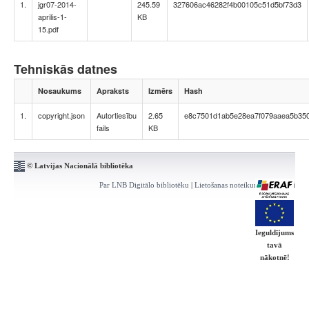
1.
jgr07-2014-
245.59
327606ac46282f4b00105c51d5bf73d3
aprilis-1-
KB
15.pdf
Tehniskās datnes
Nosaukums
Apraksts
Izmērs
Hash
1.
copyright.json
Autortiesību
2.65
e8c7501d1ab5e28ea7f079aaea5b35
fails
KB
© Latvijas Nacionālā bibliotēka
Par LNB Digitālo bibliotēku
|
Lietošanas noteikumi
|
Kontakti
Ieguldījums
tavā
nākotnē!