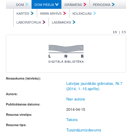
DOM
DOM PIEEJA
GRĀMATAS
PERIODIKA
KARTES
WWW ARHĪVS
KOLEKCIJAS
LABORATORIJA
LASĀMKOKS
|
LV
EN
Nosaukums (latviešu):
Latvijas jaunākās grāmatas, Nr.7
(2014, 1.-15.aprīlis)
Autors:
Nav autora
Publicēšanas datums:
2014-04-15
Resursa virstips:
Teksts
Resursa tips:
Turpinājumizdevums