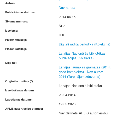
Autors:
Nav autora
Publicēšanas datums:
2014-04-15
Sējuma numurs:
Nr.7
Izcelsme:
LOE
Pieder kolekcijai:
Digitāli radītā periodika (Kolekcija)
Pieder kolekcijai:
Latvijas Nacionālās bibliotēkas
publikācijas (Kolekcija)
Daļa no:
Latvijas jaunākās grāmatas (2014.
gada komplekts) - Nav autora -
2014 (Turpinājumizdevums)
Oriģināla turētājs (*):
Latvijas Nacionālā bibliotēka
Izveidošanas datums:
23.04.2014
Labošanas datums:
19.05.2026
APLIS autortiesību statuss:
Nav definēts APLIS autortiesību