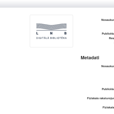
Nosaukum
Publicēš
Res
Metadati
Nosaukum
Publicēš
Fiziskais raksturoju
Fiziskai