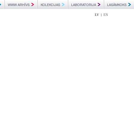
WWW ARHĪVS
KOLEKCIJAS
LABORATORIJA
LASĀMKOKS
|
LV
EN