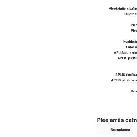
Vispārīgās piezīm
Oriģināl
Pied
Pied
Izveidoš
Laboš
APLIS autortie
APLIS piekļu
APLIS tiesīb
APLIS piekļuve
Res
Pieejamās dat
Nosaukums