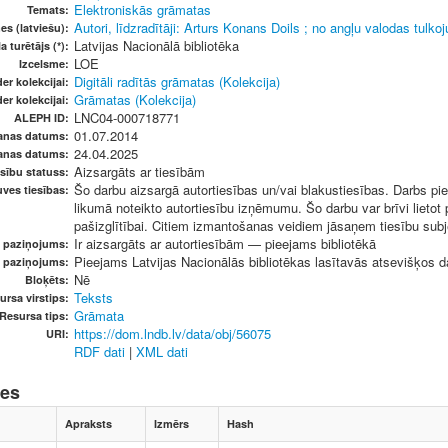
Elektroniskās grāmatas
Temats:
Autori, līdzradītāji: Arturs Konans Doils ; no angļu valodas tulkoj
es (latviešu):
Latvijas Nacionālā bibliotēka
a turētājs (*):
LOE
Izcelsme:
Digitāli radītās grāmatas (Kolekcija)
er kolekcijai:
Grāmatas (Kolekcija)
er kolekcijai:
LNC04-000718771
ALEPH ID:
01.07.2014
anas datums:
24.04.2025
anas datums:
Aizsargāts ar tiesībām
sību statuss:
Šo darbu aizsargā autortiesības un/vai blakustiesības. Darbs pie
ves tiesības:
likumā noteikto autortiesību izņēmumu. Šo darbu var brīvi lietot
pašizglītībai. Citiem izmantošanas veidiem jāsaņem tiesību subje
Ir aizsargāts ar autortiesībām — pieejams bibliotēkā
u paziņojums:
Pieejams Latvijas Nacionālās bibliotēkas lasītavās atsevišķos da
s paziņojums:
Nē
Bloķēts:
Teksts
ursa virstips:
Grāmata
Resursa tips:
https://dom.lndb.lv/data/obj/56075
URI:
RDF dati
|
XML dati
nes
Apraksts
Izmērs
Hash