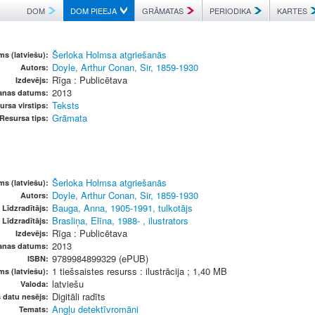
DOM
DOM PIEEJA
GRĀMATAS
PERIODIKA
KARTES
Šerloka Holmsa atgriešanās
s (latviešu):
Doyle, Arthur Conan, Sir, 1859-1930
Autors:
Rīga : Publicētava
Izdevējs:
2013
anas datums:
Teksts
ursa virstips:
Grāmata
Resursa tips:
Šerloka Holmsa atgriešanās
s (latviešu):
Doyle, Arthur Conan, Sir, 1859-1930
Autors:
Bauga, Anna, 1905-1991, tulkotājs
Līdzradītājs:
Brasliņa, Elīna, 1988- , ilustrators
Līdzradītājs:
Rīga : Publicētava
Izdevējs:
2013
anas datums:
9789984899329 (ePUB)
ISBN:
1 tiešsaistes resurss : ilustrācija ; 1,40 MB
ms (latviešu):
latviešu
Valoda:
Digitāli radīts
s datu nesējs:
Angļu detektīvromāni
Temats: