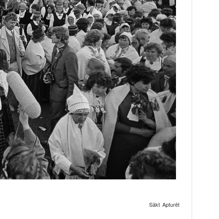
Sākt
Apturēt