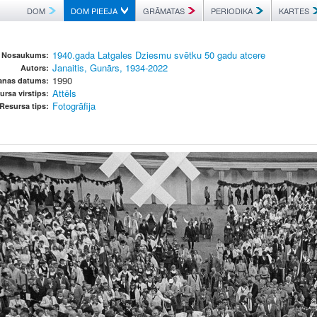
DOM
DOM PIEEJA
GRĀMATAS
PERIODIKA
KARTES
1940.gada Latgales Dziesmu svētku 50 gadu atcere
Nosaukums:
Janaitis, Gunārs, 1934-2022
Autors:
1990
šanas datums:
Attēls
ursa virstips:
Fotogrāfija
Resursa tips: