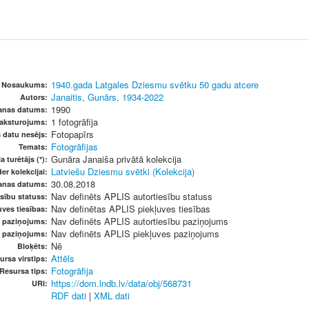
1940.gada Latgales Dziesmu svētku 50 gadu atcere
Nosaukums:
Janaitis, Gunārs, 1934-2022
Autors:
1990
šanas datums:
1 fotogrāfija
raksturojums:
Fotopapīrs
s datu nesējs:
Fotogrāfijas
Temats:
Gunāra Janaiša privātā kolekcija
a turētājs (*):
Latviešu Dziesmu svētki (Kolekcija)
er kolekcijai:
30.08.2018
anas datums:
Nav definēts APLIS autortiesību statuss
sību statuss:
Nav definētas APLIS piekļuves tiesības
ves tiesības:
Nav definēts APLIS autortiesību paziņojums
u paziņojums:
Nav definēts APLIS piekļuves paziņojums
s paziņojums:
Nē
Bloķēts:
Attēls
ursa virstips:
Fotogrāfija
Resursa tips:
https://dom.lndb.lv/data/obj/568731
URI:
RDF dati
|
XML dati