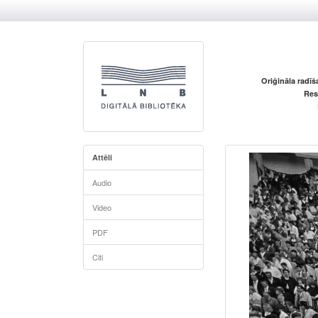
Oriģināla radī
Res
Attēli
Audio
Video
PDF
Citi