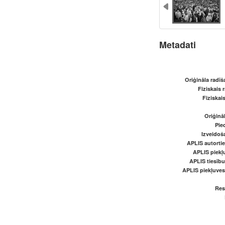
Metadati
Oriģināla radī
Fiziskais 
Fiziskai
Oriģināl
Pied
Izveidoš
APLIS autortie
APLIS piekļu
APLIS tiesīb
APLIS piekļuve
Res